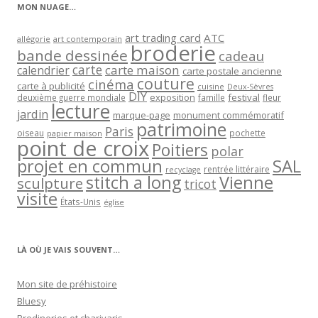
MON NUAGE…
art trading card
ATC
allégorie
art contemporain
broderie
bande dessinée
cadeau
carte
carte maison
calendrier
carte postale ancienne
couture
cinéma
carte à publicité
cuisine
Deux-Sèvres
DIY
exposition
festival
famille
deuxième guerre mondiale
fleur
lecture
jardin
marque-page
monument commémoratif
patrimoine
Paris
oiseau
papier maison
pochette
point de croix
Poitiers
polar
projet en commun
SAL
rentrée littéraire
recyclage
stitch a long
Vienne
sculpture
tricot
visite
États-Unis
église
LÀ OÙ JE VAIS SOUVENT…
Mon site de préhistoire
Bluesy