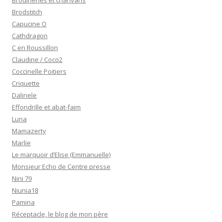
Brodineries et charivaris
Brodstitch
Capucine O
Cathdragon
C en Roussillon
Claudine / Coco2
Coccinelle Poitiers
Criquette
Dalinele
Effondrille et abat-faim
Luna
Mamazerty
Marlie
Le marquoir d’Elise (Emmanuelle)
Monsieur Echo de Centre presse
Nini 79
Niunia18
Pamina
Réceptacle, le blog de mon père