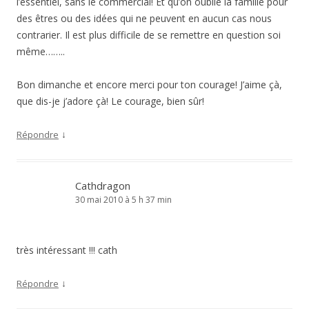
l’essentiel, sans le commercial! Et qu’on oublie la famille pour
des êtres ou des idées qui ne peuvent en aucun cas nous
contrarier. Il est plus difficile de se remettre en question soi
même……..
Bon dimanche et encore merci pour ton courage! J’aime çà,
que dis-je j’adore çà! Le courage, bien sûr!
↓
Répondre
Cathdragon
30 mai 2010 à 5 h 37 min
très intéressant !!! cath
↓
Répondre