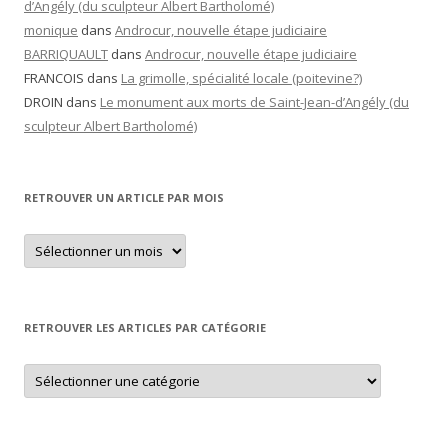
d’Angély (du sculpteur Albert Bartholomé)
monique
dans
Androcur, nouvelle étape judiciaire
BARRIQUAULT
dans
Androcur, nouvelle étape judiciaire
FRANCOIS
dans
La grimolle, spécialité locale (poitevine?)
DROIN
dans
Le monument aux morts de Saint-Jean-d’Angély (du
sculpteur Albert Bartholomé)
RETROUVER UN ARTICLE PAR MOIS
Retrouver
un
article
par
mois
RETROUVER LES ARTICLES PAR CATÉGORIE
Retrouver
les
articles
par
catégorie