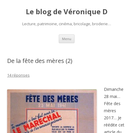
Le blog de Véronique D
Lecture, patrimoine, cinéma, bricolage, broderie…
Aller
Menu
au
contenu
De la fête des mères (2)
14 réponses
Dimanche
28 mai…
Fête des
mères
2017… Je
réédite cet
article du