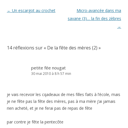
Navigation
←
Un escargot au crochet
Micro-avancée dans ma
des
savane (3)… la fin des zèbres
articles
→
14 réflexions sur «
De la fête des mères (2)
»
petite fée nougat
30 mai 2010 à 8 h 57 min
je vais recevoir les cqadeaux de mes filles faits à l’école, mais
je ne fête pas la fête des mères, pas à ma mère j’ai jamais
rien acheté, et je ne ferai pas de repas de fête
par contre je fête la pentecôte