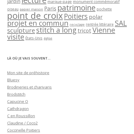
lecture
jardin
marque-page
monument commémoratif
patrimoine
Paris
oiseau
papier maison
pochette
point de croix
Poitiers
polar
projet en commun
SAL
rentrée littéraire
recyclage
stitch a long
Vienne
sculpture
tricot
visite
États-Unis
église
LÀ OÙ JE VAIS SOUVENT…
Mon site de préhistoire
Bluesy
Brodineries et charivaris
Brodstitch
Capucine O
Cathdragon
C en Roussillon
Claudine / Coco2
Coccinelle Poitiers