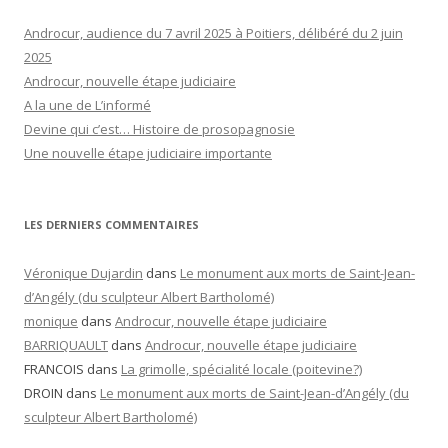
Androcur, audience du 7 avril 2025 à Poitiers, délibéré du 2 juin
2025
Androcur, nouvelle étape judiciaire
A la une de L’informé
Devine qui c’est… Histoire de prosopagnosie
Une nouvelle étape judiciaire importante
LES DERNIERS COMMENTAIRES
Véronique Dujardin
dans
Le monument aux morts de Saint-Jean-
d’Angély (du sculpteur Albert Bartholomé)
monique
dans
Androcur, nouvelle étape judiciaire
BARRIQUAULT
dans
Androcur, nouvelle étape judiciaire
FRANCOIS
dans
La grimolle, spécialité locale (poitevine?)
DROIN
dans
Le monument aux morts de Saint-Jean-d’Angély (du
sculpteur Albert Bartholomé)