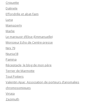
Criquette
Dalinele
Effondrille et abat-faim
Luna
Mamazerty
Marlie
Le marquoir d’Elise (Emmanuelle)
Monsieur Echo de Centre presse
Nini 79
Niunia18
Pamina
Réceptacle, le blog de mon père
Terrier de Marmotte
Tout Poitiers
Valentin Apac, Association de porteurs d’anomalies
chromosomiques
Virjaja
Zazimuth