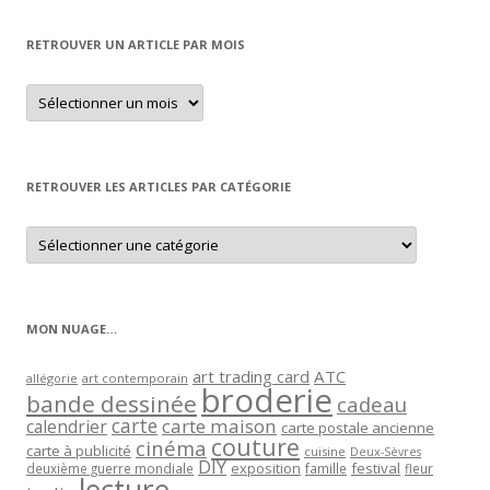
RETROUVER UN ARTICLE PAR MOIS
Retrouver
un
article
par
mois
RETROUVER LES ARTICLES PAR CATÉGORIE
Retrouver
les
articles
par
catégorie
MON NUAGE…
art trading card
ATC
allégorie
art contemporain
broderie
bande dessinée
cadeau
carte
carte maison
calendrier
carte postale ancienne
couture
cinéma
carte à publicité
cuisine
Deux-Sèvres
DIY
exposition
festival
famille
deuxième guerre mondiale
fleur