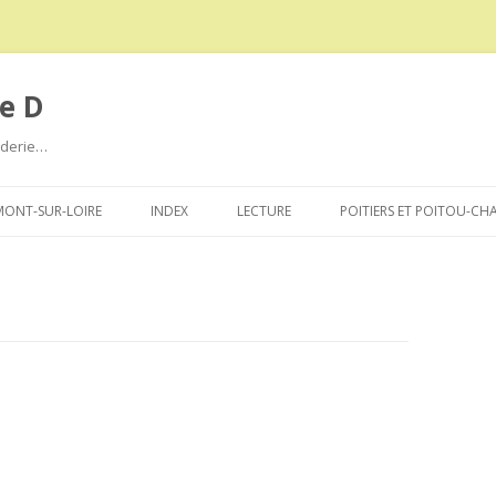
e D
roderie…
Aller
au
ONT-SUR-LOIRE
INDEX
LECTURE
POITIERS ET POITOU-CH
contenu