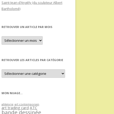
Saint-Jean-d’Angély (du sculpteur Albert
Bartholomé)
RETROUVER UN ARTICLE PAR MOIS
Retrouver
un
article
par
mois
RETROUVER LES ARTICLES PAR CATÉGORIE
Retrouver
les
articles
par
catégorie
MON NUAGE…
allégorie
art contemporain
art trading card
ATC
bande dessinée