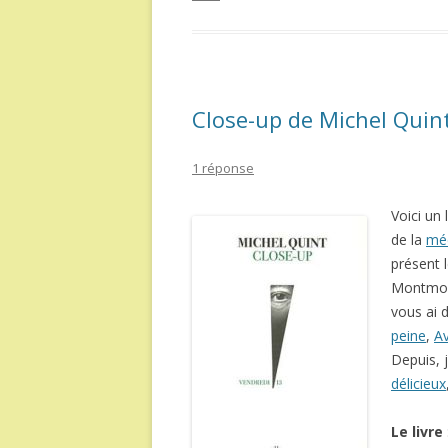
Close-up de Michel Quin
1 réponse
Voici un 
de la
mé
présent 
Montmoril
vous ai 
peine
,
Av
Depuis, j
délicieux
Le livre