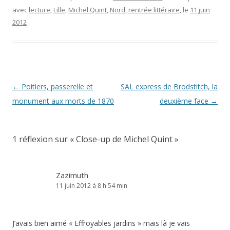
avec
lecture
,
Lille
,
Michel Quint
,
Nord
,
rentrée littéraire
, le
11 juin
2012
.
Navigation
←
Poitiers, passerelle et
SAL express de Brodstitch, la
des
monument aux morts de 1870
deuxième face
→
articles
1 réflexion sur «
Close-up de Michel Quint
»
Zazimuth
11 juin 2012 à 8 h 54 min
J’avais bien aimé « Effroyables jardins » mais là je vais