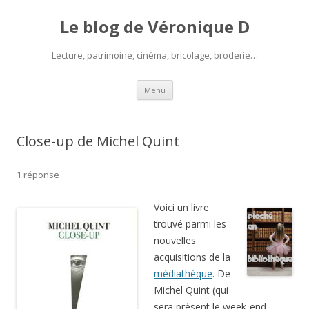
Le blog de Véronique D
Lecture, patrimoine, cinéma, bricolage, broderie…
Aller
Menu
au
contenu
Close-up de Michel Quint
1 réponse
Voici un livre
trouvé parmi les
nouvelles
acquisitions de la
médiathèque
. De
Michel Quint (qui
sera présent le week-end