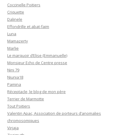
Coccinelle Poitiers
Criquette
Dalinele
Effondrille et abat-faim
Luna
Mamazerty
Marlie
Le marquoir d’Elise (Emmanuelle)
Monsieur Echo de Centre presse
Nini 79
Niunia18
Pamina
Réceptacle, le blog de mon père
Terrier de Marmotte
Tout Poitiers
Valentin Apac, Association de porteurs d’anomalies
chromosomiques
Virjaja