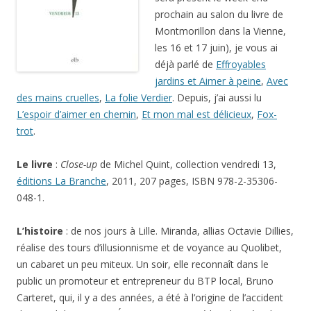
prochain au salon du livre de
Montmorillon dans la Vienne,
les 16 et 17 juin), je vous ai
déjà parlé de
Effroyables
jardins et Aimer à peine
,
Avec
des mains cruelles
,
La folie Verdier
. Depuis, j’ai aussi lu
L’espoir d’aimer en chemin
,
Et mon mal est délicieux
,
Fox-
trot
.
Le livre
:
Close-up
de Michel Quint, collection vendredi 13,
éditions La Branche
, 2011, 207 pages, ISBN 978-2-35306-
048-1.
L’histoire
: de nos jours à Lille. Miranda, allias Octavie Dillies,
réalise des tours d’illusionnisme et de voyance au Quolibet,
un cabaret un peu miteux. Un soir, elle reconnaît dans le
public un promoteur et entrepreneur du BTP local, Bruno
Carteret, qui, il y a des années, a été à l’origine de l’accident