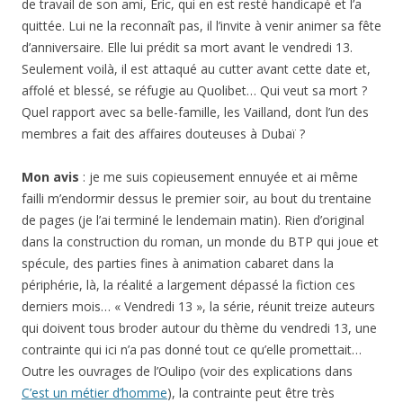
de travail de son ami, Éric, qui en est resté handicapé et l’a
quittée. Lui ne la reconnaît pas, il l’invite à venir animer sa fête
d’anniversaire. Elle lui prédit sa mort avant le vendredi 13.
Seulement voilà, il est attaqué au cutter avant cette date et,
affolé et blessé, se réfugie au Quolibet… Qui veut sa mort ?
Quel rapport avec sa belle-famille, les Vailland, dont l’un des
membres a fait des affaires douteuses à Dubaï ?
Mon avis
: je me suis copieusement ennuyée et ai même
failli m’endormir dessus le premier soir, au bout du trentaine
de pages (je l’ai terminé le lendemain matin). Rien d’original
dans la construction du roman, un monde du BTP qui joue et
spécule, des parties fines à animation cabaret dans la
périphérie, là, la réalité a largement dépassé la fiction ces
derniers mois… « Vendredi 13 », la série, réunit treize auteurs
qui doivent tous broder autour du thème du vendredi 13, une
contrainte qui ici n’a pas donné tout ce qu’elle promettait…
Outre les ouvrages de l’Oulipo (voir des explications dans
C’est un métier d’homme
), la contrainte peut être très