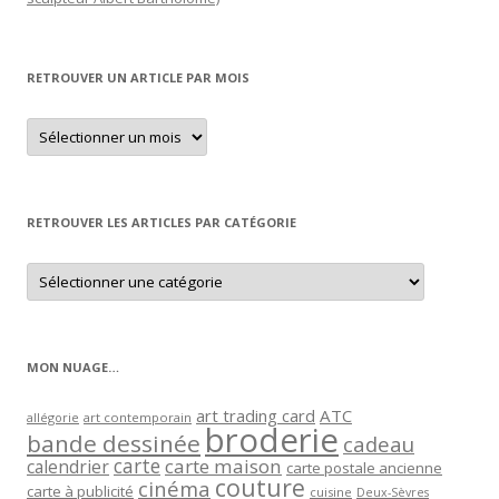
RETROUVER UN ARTICLE PAR MOIS
Retrouver
un
article
par
mois
RETROUVER LES ARTICLES PAR CATÉGORIE
Retrouver
les
articles
par
catégorie
MON NUAGE…
art trading card
ATC
allégorie
art contemporain
broderie
bande dessinée
cadeau
carte
carte maison
calendrier
carte postale ancienne
couture
cinéma
carte à publicité
cuisine
Deux-Sèvres