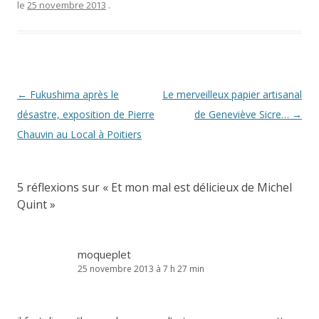
le
25 novembre 2013
.
Navigation
←
Fukushima après le
Le merveilleux papier artisanal
des
désastre, exposition de Pierre
de Geneviève Sicre…
→
articles
Chauvin au Local à Poitiers
5 réflexions sur «
Et mon mal est délicieux de Michel
Quint
»
moqueplet
25 novembre 2013 à 7 h 27 min