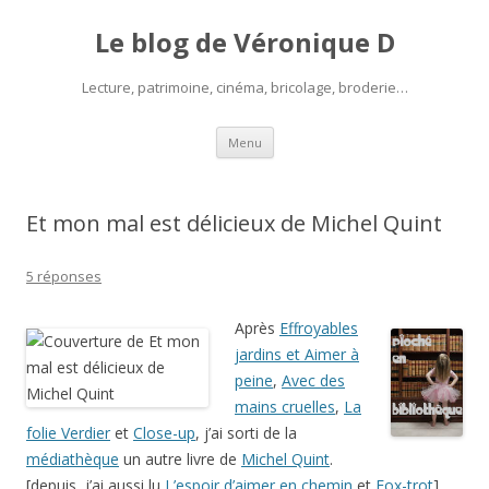
Le blog de Véronique D
Lecture, patrimoine, cinéma, bricolage, broderie…
Aller
Menu
au
contenu
Et mon mal est délicieux de Michel Quint
5 réponses
Après
Effroyables
jardins et Aimer à
peine
,
Avec des
mains cruelles
,
La
folie Verdier
et
Close-up
, j’ai sorti de la
médiathèque
un autre livre de
Michel Quint
.
[depuis, j’ai aussi lu
L’espoir d’aimer en chemin
et
Fox-trot
].