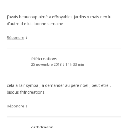
j’avais beaucoup aimé « effroyables jardins » mais rien lu
d’autre d e lui…bonne semaine
↓
Répondre
frifricreations
25 novembre 2013 à 14 h 33 min
cela a l’air sympa , a demander au pere noel , peut etre ,
bisous frifricreations.
↓
Répondre
cathdragon