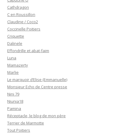
Capucine O
Cathdragon
C en Roussillon
Claudine / Coco2
Coccinelle Poitiers
Criquette
Dalinele
Effondrille et abat-faim
Luna
Mamazerty
Marlie
Le marquoir d’Elise (Emmanuelle)
Monsieur Echo de Centre presse
Nini 79
Niunia18
Pamina
Réceptacle, le blog de mon père
Terrier de Marmotte
Tout Poitiers