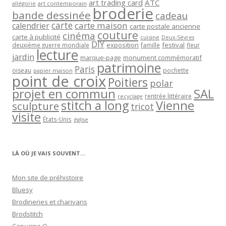
art trading card
ATC
allégorie
art contemporain
broderie
bande dessinée
cadeau
carte
carte maison
calendrier
carte postale ancienne
couture
cinéma
carte à publicité
cuisine
Deux-Sèvres
DIY
exposition
festival
famille
deuxième guerre mondiale
fleur
lecture
jardin
marque-page
monument commémoratif
patrimoine
Paris
oiseau
papier maison
pochette
point de croix
Poitiers
polar
projet en commun
SAL
rentrée littéraire
recyclage
stitch a long
Vienne
sculpture
tricot
visite
États-Unis
église
LÀ OÙ JE VAIS SOUVENT…
Mon site de préhistoire
Bluesy
Brodineries et charivaris
Brodstitch