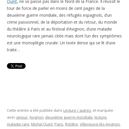
Quint
, ne se passe pas dans le Nord de la France. Il réussit le
tour de force de parler en moins de cent pages de la
deuxième guerre mondiale, des réfugiés espagnols, d’un
crime passionnel, de la déportation et du retour, du monde
du théâtre à Paris et au festival d’Avignon, d’une maladie
neurologique rare jamais citée mais dont l’un des symptômes
est une monoplégie crurale. Un texte dense qui se lit d’une
traite…
Cette entrée a été publiée dans
Lecture / autres
, et marquée
avec
amour
,
Avignon
,
deuxième guerre mondiale
,
lecture
,
maladie rare
,
Michel Quint
,
Paris
,
théâtre
,
Villeneuve-lès-Avignon
,