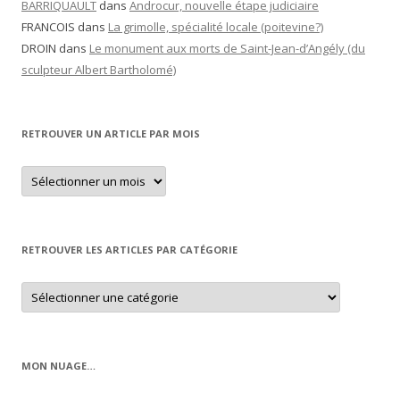
BARRIQUAULT
dans
Androcur, nouvelle étape judiciaire
FRANCOIS
dans
La grimolle, spécialité locale (poitevine?)
DROIN
dans
Le monument aux morts de Saint-Jean-d’Angély (du
sculpteur Albert Bartholomé)
RETROUVER UN ARTICLE PAR MOIS
Retrouver
un
article
par
mois
RETROUVER LES ARTICLES PAR CATÉGORIE
Retrouver
les
articles
par
catégorie
MON NUAGE…