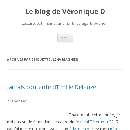
Le blog de Véronique D
Lecture, patrimoine, cinéma, bricolage, broderie…
Aller
Menu
au
contenu
ARCHIVES PAR ÉTIQUETTE :
LÉNA MAGNIEN
Jamais contente d’Émilie Deleuze
2 réponses
Finalement, cette année, je
n’ai pas vu de films dans le cadre du
festival Télérama 2017
,
car j’ai passé un grand week-end à
Mouchin
chez mon
père