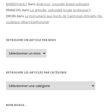
BARRIQUAULT
dans
Androcur, nouvelle étape judiciaire
FRANCOIS
dans
La grimolle, spécialité locale (poitevine?)
DROIN
dans
Le monument aux morts de Saint-Jean-d’Angély (du
sculpteur Albert Bartholomé)
RETROUVER UN ARTICLE PAR MOIS
Retrouver
un
article
par
mois
RETROUVER LES ARTICLES PAR CATÉGORIE
Retrouver
les
articles
par
catégorie
MON NUAGE…