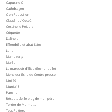
Capucine O
Cathdragon
C en Roussillon
Claudine / Coco2
Coccinelle Poitiers
Criquette
Dalinele
Effondrille et abat-faim
Luna
Mamazerty
Marlie
Le marquoir d’Elise (Emmanuelle)
Monsieur Echo de Centre presse
Nini 79
Niunia18
Pamina
Réceptacle, le blog de mon père
Terrier de Marmotte
Tout Poitiers