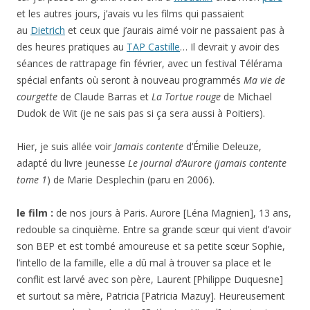
et les autres jours, j’avais vu les films qui passaient
au
Dietrich
et ceux que j’aurais aimé voir ne passaient pas à
des heures pratiques au
TAP Castille
… Il devrait y avoir des
séances de rattrapage fin février, avec un festival Télérama
spécial enfants où seront à nouveau programmés
Ma vie de
courgette
de Claude Barras et
La Tortue rouge
de Michael
Dudok de Wit (je ne sais pas si ça sera aussi à Poitiers).
Hier, je suis allée voir
Jamais contente
d’Émilie Deleuze,
adapté du livre jeunesse
Le j
ournal d’Aurore (jamais contente
tome 1
) de
Marie Desplechin (paru en 2006).
le film :
de nos jours à Paris. Aurore [Léna Magnien], 13 ans,
redouble sa cinquième. Entre sa grande sœur qui vient d’avoir
son BEP et est tombé amoureuse et sa petite sœur Sophie,
l’intello de la famille, elle a dû mal à trouver sa place et le
conflit est larvé avec son père, Laurent [Philippe Duquesne]
et surtout sa mère, Patricia [Patricia Mazuy]. Heureusement