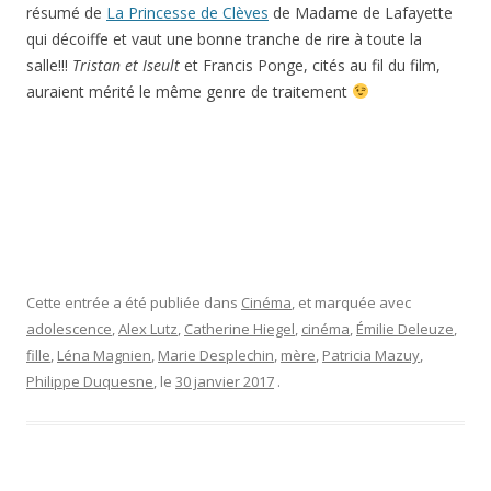
résumé de
La Princesse de Clèves
de Madame de Lafayette
qui décoiffe et vaut une bonne tranche de rire à toute la
salle!!!
Tristan et Iseult
et Francis Ponge, cités au fil du film,
auraient mérité le même genre de traitement
Cette entrée a été publiée dans
Cinéma
, et marquée avec
adolescence
,
Alex Lutz
,
Catherine Hiegel
,
cinéma
,
Émilie Deleuze
,
fille
,
Léna Magnien
,
Marie Desplechin
,
mère
,
Patricia Mazuy
,
Philippe Duquesne
, le
30 janvier 2017
.