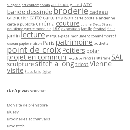
art trading card
ATC
allégorie
art contemporain
broderie
bande dessinée
cadeau
carte
carte maison
calendrier
carte postale ancienne
couture
cinéma
carte à publicité
cuisine
Deux-Sèvres
DIY
exposition
festival
famille
deuxième guerre mondiale
fleur
lecture
jardin
marque-page
monument commémoratif
patrimoine
Paris
oiseau
papier maison
pochette
point de croix
Poitiers
polar
projet en commun
SAL
rentrée littéraire
recyclage
stitch a long
Vienne
sculpture
tricot
visite
États-Unis
église
LÀ OÙ JE VAIS SOUVENT…
Mon site de préhistoire
Bluesy
Brodineries et charivaris
Brodstitch