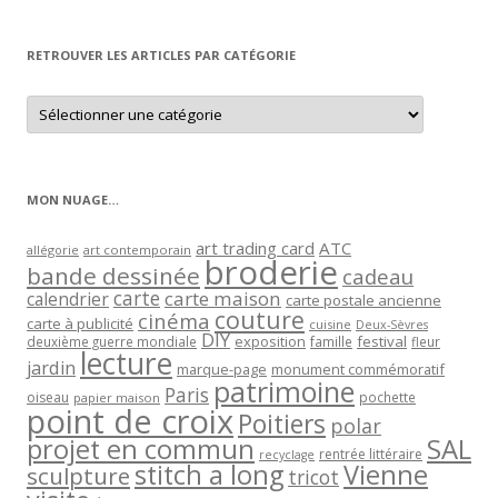
par
mois
RETROUVER LES ARTICLES PAR CATÉGORIE
Retrouver
les
articles
par
catégorie
MON NUAGE…
art trading card
ATC
allégorie
art contemporain
broderie
bande dessinée
cadeau
carte
carte maison
calendrier
carte postale ancienne
couture
cinéma
carte à publicité
cuisine
Deux-Sèvres
DIY
exposition
festival
famille
deuxième guerre mondiale
fleur
lecture
jardin
marque-page
monument commémoratif
patrimoine
Paris
oiseau
papier maison
pochette
point de croix
Poitiers
polar
projet en commun
SAL
rentrée littéraire
recyclage
stitch a long
Vienne
sculpture
tricot