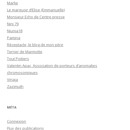
Marlie
Le marquoir d’Elise (Emmanuelle)
Monsieur Echo de Centre presse
Nini 79
Niunia18
Pamina
Réceptacle, le blog de mon père
Terrier de Marmotte
Tout Poitiers
Valentin Apac, Association de porteurs d’anomalies
chromosomiques
Virjaja
Zazimuth
MÉTA
Connexion
Flux des publications