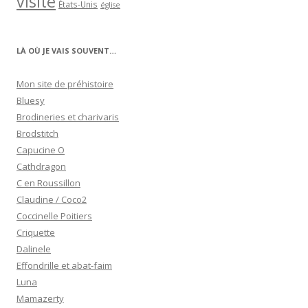
visite
États-Unis
église
LÀ OÙ JE VAIS SOUVENT…
Mon site de préhistoire
Bluesy
Brodineries et charivaris
Brodstitch
Capucine O
Cathdragon
C en Roussillon
Claudine / Coco2
Coccinelle Poitiers
Criquette
Dalinele
Effondrille et abat-faim
Luna
Mamazerty