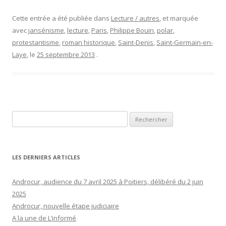
Cette entrée a été publiée dans
Lecture / autres
, et marquée
avec
jansénisme
,
lecture
,
Paris
,
Philippe Bouin
,
polar
,
protestantisme
,
roman historique
,
Saint-Denis
,
Saint-Germain-en-
Laye
, le
25 septembre 2013
.
Rechercher :
LES DERNIERS ARTICLES
Androcur, audience du 7 avril 2025 à Poitiers, délibéré du 2 juin
2025
Androcur, nouvelle étape judiciaire
A la une de L’informé