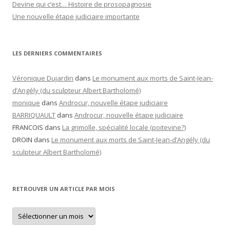
Devine qui c’est… Histoire de prosopagnosie
Une nouvelle étape judiciaire importante
LES DERNIERS COMMENTAIRES
Véronique Dujardin
dans
Le monument aux morts de Saint-Jean-
d’Angély (du sculpteur Albert Bartholomé)
monique
dans
Androcur, nouvelle étape judiciaire
BARRIQUAULT
dans
Androcur, nouvelle étape judiciaire
FRANCOIS
dans
La grimolle, spécialité locale (poitevine?)
DROIN
dans
Le monument aux morts de Saint-Jean-d’Angély (du
sculpteur Albert Bartholomé)
RETROUVER UN ARTICLE PAR MOIS
Retrouver
un
article