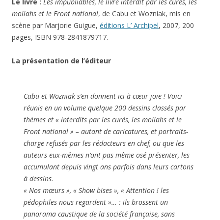
Le livre :
Les impubliables, le livre interdit par les curés, les
mollahs et le Front national
, de Cabu et Wozniak,
mis en
scène par Marjorie Guigue
,
éditions L’ Archipel
, 2007, 200
pages, ISBN 978-2841879717.
La présentation de l’éditeur
Cabu et Wozniak s’en donnent ici à cœur joie ! Voici
réunis en un volume quelque 200 dessins classés par
thèmes et « interdits par les curés, les mollahs et le
Front national » – autant de caricatures, et portraits-
charge refusés par les rédacteurs en chef, ou que les
auteurs eux-mêmes n’ont pas même osé présenter, les
accumulant depuis vingt ans parfois dans leurs cartons
à dessins.
« Nos mœurs », « Show bises », « Attention ! les
pédophiles nous regardent »… : ils brossent un
panorama caustique de la société française, sans