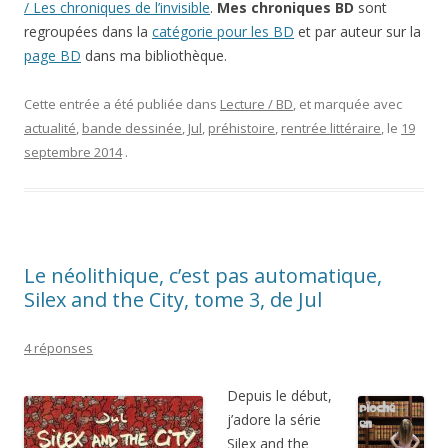
/ Les chroniques de l’invisible
.
Mes chroniques BD
sont
regroupées dans la
catégorie pour les BD
et par auteur sur la
page BD
dans ma bibliothèque.
Cette entrée a été publiée dans
Lecture / BD
, et marquée avec
actualité
,
bande dessinée
,
Jul
,
préhistoire
,
rentrée littéraire
, le
19
septembre 2014
.
Le néolithique, c’est pas automatique,
Silex and the City, tome 3, de Jul
4 réponses
Depuis le début,
j’adore la série
Silex and the