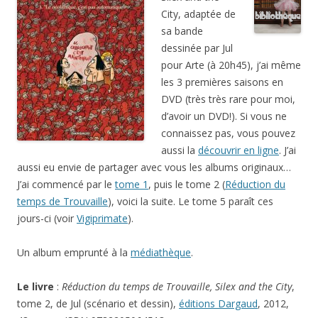
City, adaptée de
sa bande
dessinée par Jul
pour Arte (à 20h45), j’ai même
les 3 premières saisons en
DVD (très très rare pour moi,
d’avoir un DVD!). Si vous ne
connaissez pas, vous pouvez
aussi la
découvrir en ligne
. J’ai
aussi eu envie de partager avec vous les albums originaux…
J’ai commencé par le
tome 1
, puis le tome 2 (
Réduction du
temps de Trouvaille
), voici la suite. Le tome 5 paraît ces
jours-ci (voir
Vigiprimate
).
Un album emprunté à la
médiathèque
.
Le livre
:
Réduction du temps de Trouvaille, Silex and the City
,
tome 2, de Jul (scénario et dessin),
éditions Dargaud
, 2012,