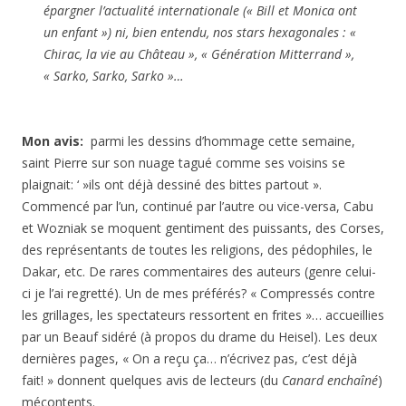
épargner l’actualité internationale (« Bill et Monica ont
un enfant ») ni, bien entendu, nos stars hexagonales : «
Chirac, la vie au Château », « Génération Mitterrand »,
« Sarko, Sarko, Sarko »…
Mon avis:
parmi les dessins d’hommage cette semaine,
saint Pierre sur son nuage tagué comme ses voisins se
plaignait: ‘ »ils ont déjà dessiné des bittes partout ».
Commencé par l’un, continué par l’autre ou vice-versa, Cabu
et Wozniak se moquent gentiment des puissants, des Corses,
des représentants de toutes les religions, des pédophiles, le
Dakar, etc. De rares commentaires des auteurs (genre celui-
ci je l’ai regretté). Un de mes préférés? « Compressés contre
les grillages, les spectateurs ressortent en frites »… accueillies
par un Beauf sidéré (à propos du drame du Heisel). Les deux
dernières pages, « On a reçu ça… n’écrivez pas, c’est déjà
fait! » donnent quelques avis de lecteurs (du
Canard enchaîné
)
mécontents.