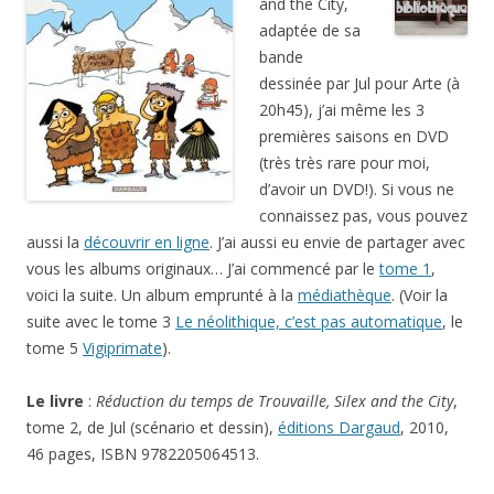
and the City,
adaptée de sa
bande
dessinée par Jul pour Arte (à
20h45), j’ai même les 3
premières saisons en DVD
(très très rare pour moi,
d’avoir un DVD!). Si vous ne
connaissez pas, vous pouvez
aussi la
découvrir en ligne
. J’ai aussi eu envie de partager avec
vous les albums originaux… J’ai commencé par le
tome 1
,
voici la suite. Un album emprunté à la
médiathèque
. (Voir la
suite avec le tome 3
Le néolithique, c’est pas automatique
, le
tome 5
Vigiprimate
).
Le livre
:
Réduction du temps de Trouvaille, Silex and the City
,
tome 2, de Jul (scénario et dessin),
éditions Dargaud
, 2010,
46 pages, ISBN 9782205064513.