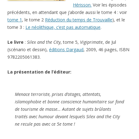
Hérisson.
Voir les épisodes
précédents, en attendant que j’aborde aussi le tome 4 : voir
tome 1
, le tome 2
Réduction du temps de Trouvaille
), et le
tome 3 :
Le néolithique, c’est pas automatique
.
Le livre
:
Silex and the City
, tome 5,
Vigiprimate
, de Jul
(scénario et dessin),
éditions Dargaud
, 2009, 46 pages, ISBN
9782205061383.
La présentation de l’éditeur:
Menace terroriste, prises d’otages, attentats,
islamophobie et bonne conscience humanitaire sur fond
de tourisme de masse… Autant de sujets brûlants
traités avec humour devant lesquels Silex and the City
ne recule pas avec ce 5e tome !