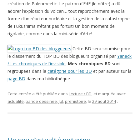
création de Paleomeetic. Le patron d’EdF (le nôtre) a dû
adorer l’explosion du volcan… tout rapprochement avec la
forme d’un réacteur nucléaire et la gestion de la catastrophe
de Fukushima n’étant pas fortuit! Un bon moment de
rigolade, comme dans la mini-série d’Arte!
Cette BD sera soumise pour
le classement du TOP BD des blogueurs organisé par
Yaneck
/ Les chroniques de l’invisible
.
Mes chroniques BD
sont
regroupées dans la
catégorie pour les BD
et par auteur sur la
page BD
dans ma bibliothèque.
Cette entrée a été publiée dans
Lecture / BD
, et marquée avec
actualité
,
bande dessinée
,
Jul
,
préhistoire
, le
29 août 2014
.
Un peu d’actualité poitevine