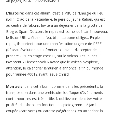
48 pages, ISBN 9782205064513.
L’histoire:
dans cet album, c’est le PdG de l’Energie du Feu
(EdF), Crao de la Pétaudière, le père du jeune Rahan, qui est
au centre de l’album. Invité à un déjeuner dans la grotte de
Blog et Spam Dotcom, le repas est compliqué car à nouveau,
le fiston URL a éteint le feu, bilan carbone oblige… En plein
repas, ils partent pour une manifestation urgente de RESF
(Réseau évolution sans frontière)… avant d’accepter de
prendre URL en stage chez lui, sur le volcan. Les jeunes
inventent « Flechesbook » avant que le volcan n’explose,
attention, le calendrier lémurien a annoncé la fin du monde
pour l’année 40012 avant Jésus-Christ!
Mon avis:
dans cet album, comme dans les précédents, la
transposition dans une préhistoire louffoque d’événements
contemporains est très drôle. N’oubliez pas de créer votre
profil flechesbook en fonction des pictogrammes! Jambe
coupée (carnivore) ou carotte (végétarien), en attendant la