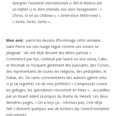
épargner l’actualité internationale (« Bill et Monica ont
un enfant ») ni, bien entendu, nos stars hexagonales : «
Chirac, la vie au Château », « Génération Mitterrand »,
« Sarko, Sarko, Sarko »…
Mon avis:
parmi les dessins d’hommage cette semaine,
saint Pierre sur son nuage tagué comme ses voisins se
plaignait: ‘ »ils ont déjà dessiné des bittes partout ».
Commencé par l’un, continué par l’autre ou vice-versa, Cabu
et Wozniak se moquent gentiment des puissants, des Corses,
des représentants de toutes les religions, des pédophiles, le
Dakar, etc. De rares commentaires des auteurs (genre celui-
ci je l’ai regretté). Un de mes préférés? « Compressés contre
les grillages, les spectateurs ressortent en frites »… accueillies
par un Beauf sidéré (à propos du drame du Heisel). Les deux
dernières pages, « On a reçu ça… n’écrivez pas, c’est déjà
fait! » donnent quelques avis de lecteurs (du
Canard enchaîné
)
mécontents.