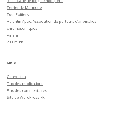
Réceptacle, le blog de mon père
Terrier de Marmotte
Tout Poitiers
Valentin Apac, Association de porteurs d’anomalies
chromosomiques
Virjaja
Zazimuth
MÉTA
Connexion
Flux des publications
Flux des commentaires
Site de WordPress-FR