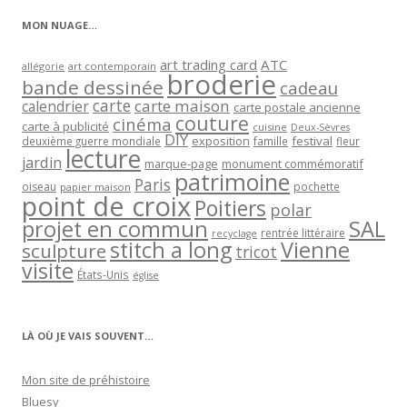
MON NUAGE…
art trading card
ATC
allégorie
art contemporain
broderie
bande dessinée
cadeau
carte
carte maison
calendrier
carte postale ancienne
couture
cinéma
carte à publicité
cuisine
Deux-Sèvres
DIY
exposition
festival
famille
deuxième guerre mondiale
fleur
lecture
jardin
marque-page
monument commémoratif
patrimoine
Paris
oiseau
papier maison
pochette
point de croix
Poitiers
polar
projet en commun
SAL
rentrée littéraire
recyclage
stitch a long
Vienne
sculpture
tricot
visite
États-Unis
église
LÀ OÙ JE VAIS SOUVENT…
Mon site de préhistoire
Bluesy