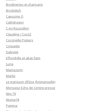
Brodineries et charivaris
Brodstitch
Capucine O
Cathdragon
C en Roussillon
Claudine / Coco2
Coccinelle Poitiers
Criquette
Dalinele
Effondrille et abat-faim
Luna
Mamazerty
Marlie
Le marquoir d’Elise (Emmanuelle)
Monsieur Echo de Centre presse
Nini 79
Niunia18
Pamina