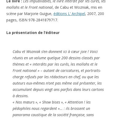
Le livre :
Les impubliables, le livre interdit par les curés, les
mollahs et le Front national
, de Cabu et Wozniak,
mis en
scène par Marjorie Guigue
,
éditions L’ Archipel
, 2007, 200
pages, ISBN 978-2841879717.
La présentation de l’éditeur
Cabu et Wozniak s’en donnent ici à cœur joie ! Voici
réunis en un volume quelque 200 dessins classés par
thèmes et « interdits par les curés, les mollahs et le
Front national » – autant de caricatures, et portraits-
charge refusés par les rédacteurs en chef, ou que les
auteurs eux-mêmes n’ont pas même osé présenter, les
accumulant depuis vingt ans parfois dans leurs cartons
à dessins.
« Nos mœurs », « Show bises », « Attention ! les
pédophiles nous regardent »… : ils brossent un
panorama caustique de la société française, sans