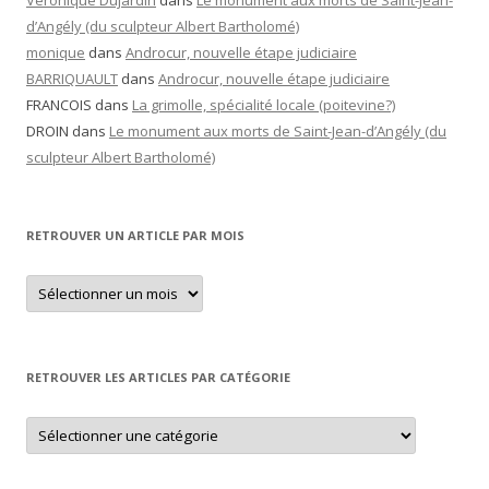
Véronique Dujardin
dans
Le monument aux morts de Saint-Jean-
d’Angély (du sculpteur Albert Bartholomé)
monique
dans
Androcur, nouvelle étape judiciaire
BARRIQUAULT
dans
Androcur, nouvelle étape judiciaire
FRANCOIS
dans
La grimolle, spécialité locale (poitevine?)
DROIN
dans
Le monument aux morts de Saint-Jean-d’Angély (du
sculpteur Albert Bartholomé)
RETROUVER UN ARTICLE PAR MOIS
Retrouver
un
article
par
mois
RETROUVER LES ARTICLES PAR CATÉGORIE
Retrouver
les
articles
par
catégorie