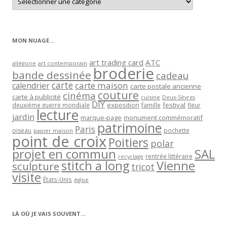
les
articles
par
catégorie
MON NUAGE…
art trading card
ATC
allégorie
art contemporain
broderie
bande dessinée
cadeau
carte
carte maison
calendrier
carte postale ancienne
couture
cinéma
carte à publicité
cuisine
Deux-Sèvres
DIY
exposition
festival
famille
deuxième guerre mondiale
fleur
lecture
jardin
marque-page
monument commémoratif
patrimoine
Paris
oiseau
papier maison
pochette
point de croix
Poitiers
polar
projet en commun
SAL
rentrée littéraire
recyclage
stitch a long
Vienne
sculpture
tricot
visite
États-Unis
église
LÀ OÙ JE VAIS SOUVENT…