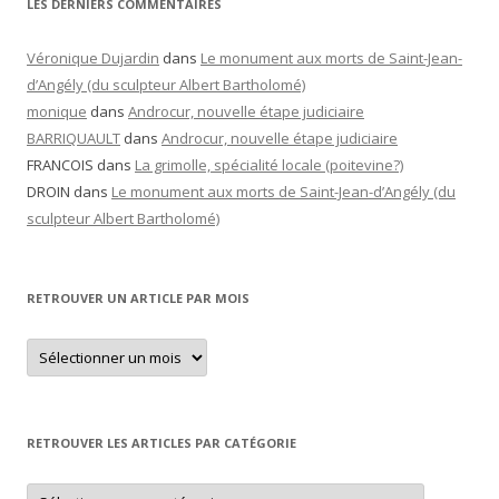
LES DERNIERS COMMENTAIRES
Véronique Dujardin
dans
Le monument aux morts de Saint-Jean-
d’Angély (du sculpteur Albert Bartholomé)
monique
dans
Androcur, nouvelle étape judiciaire
BARRIQUAULT
dans
Androcur, nouvelle étape judiciaire
FRANCOIS
dans
La grimolle, spécialité locale (poitevine?)
DROIN
dans
Le monument aux morts de Saint-Jean-d’Angély (du
sculpteur Albert Bartholomé)
RETROUVER UN ARTICLE PAR MOIS
Retrouver
un
article
par
mois
RETROUVER LES ARTICLES PAR CATÉGORIE
Retrouver