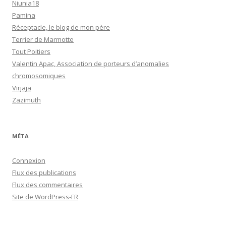
Niunia18
Pamina
Réceptacle, le blog de mon père
Terrier de Marmotte
Tout Poitiers
Valentin Apac, Association de porteurs d’anomalies
chromosomiques
Virjaja
Zazimuth
MÉTA
Connexion
Flux des publications
Flux des commentaires
Site de WordPress-FR