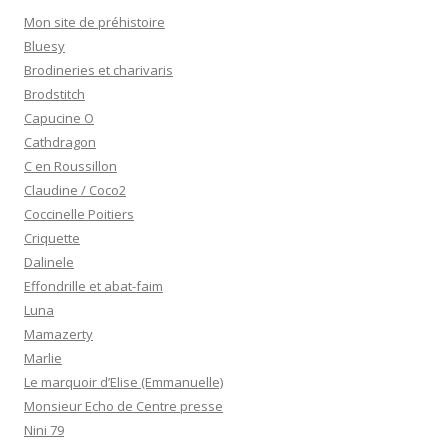
Mon site de préhistoire
Bluesy
Brodineries et charivaris
Brodstitch
Capucine O
Cathdragon
C en Roussillon
Claudine / Coco2
Coccinelle Poitiers
Criquette
Dalinele
Effondrille et abat-faim
Luna
Mamazerty
Marlie
Le marquoir d’Elise (Emmanuelle)
Monsieur Echo de Centre presse
Nini 79