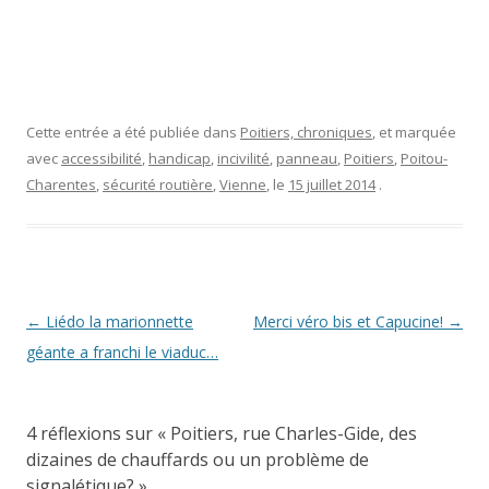
Cette entrée a été publiée dans
Poitiers, chroniques
, et marquée
avec
accessibilité
,
handicap
,
incivilité
,
panneau
,
Poitiers
,
Poitou-
Charentes
,
sécurité routière
,
Vienne
, le
15 juillet 2014
.
Navigation
←
Liédo la marionnette
Merci véro bis et Capucine!
→
des
géante a franchi le viaduc…
articles
4 réflexions sur «
Poitiers, rue Charles-Gide, des
dizaines de chauffards ou un problème de
signalétique?
»