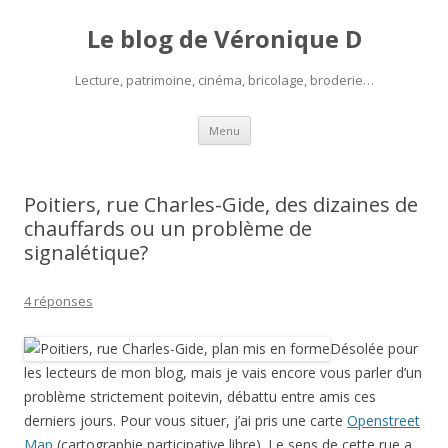
Le blog de Véronique D
Lecture, patrimoine, cinéma, bricolage, broderie…
Aller
Menu
au
contenu
Poitiers, rue Charles-Gide, des dizaines de
chauffards ou un problème de
signalétique?
4 réponses
Désolée pour
les lecteurs de mon blog, mais je vais encore vous parler d’un
problème strictement poitevin, débattu entre amis ces
derniers jours. Pour vous situer, j’ai pris une carte
Openstreet
Map
(cartographie participative libre). Le sens de cette rue a