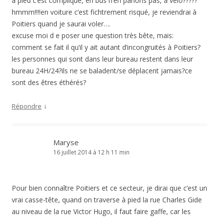
à pied c’est compliqué, en bus n’en parlons pas, à vélo?????
hmmm!!!!en voiture c’est fichtrement risqué, je reviendrai à
Poitiers quand je saurai voler….
excuse moi d e poser une question très bête, mais:
comment se fait il qu’il y ait autant d’incongruités à Poitiers?
les personnes qui sont dans leur bureau restent dans leur
bureau 24H/24?ils ne se baladent/se déplacent jamais?ce
sont des êtres éthérés?
↓
Répondre
Maryse
16 juillet 2014 à 12 h 11 min
Pour bien connaître Poitiers et ce secteur, je dirai que c’est un
vrai casse-tête, quand on traverse à pied la rue Charles Gide
au niveau de la rue Victor Hugo, il faut faire gaffe, car les