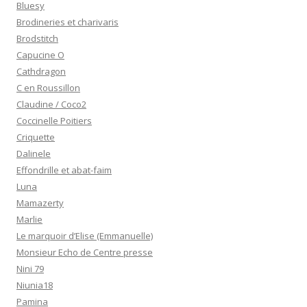
Bluesy
Brodineries et charivaris
Brodstitch
Capucine O
Cathdragon
C en Roussillon
Claudine / Coco2
Coccinelle Poitiers
Criquette
Dalinele
Effondrille et abat-faim
Luna
Mamazerty
Marlie
Le marquoir d’Elise (Emmanuelle)
Monsieur Echo de Centre presse
Nini 79
Niunia18
Pamina