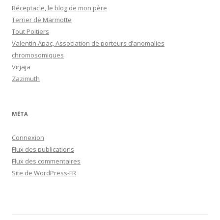
Réceptacle, le blog de mon père
Terrier de Marmotte
Tout Poitiers
Valentin Apac, Association de porteurs d’anomalies
chromosomiques
Virjaja
Zazimuth
MÉTA
Connexion
Flux des publications
Flux des commentaires
Site de WordPress-FR