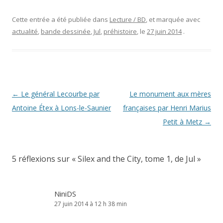
Cette entrée a été publiée dans
Lecture / BD
, et marquée avec
actualité
,
bande dessinée
,
Jul
,
préhistoire
, le
27 juin 2014
.
Navigation
←
Le général Lecourbe par
Le monument aux mères
des
Antoine Étex à Lons-le-Saunier
françaises par Henri Marius
articles
Petit à Metz
→
5 réflexions sur «
Silex and the City, tome 1, de Jul
»
NiniDS
27 juin 2014 à 12 h 38 min