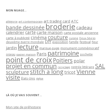
catégorie
MON NUAGE…
art trading card
ATC
allégorie
art contemporain
broderie
bande dessinée
cadeau
carte
carte maison
calendrier
carte postale ancienne
couture
cinéma
carte à publicité
cuisine
Deux-Sèvres
DIY
exposition
festival
famille
deuxième guerre mondiale
fleur
lecture
jardin
marque-page
monument commémoratif
patrimoine
Paris
oiseau
papier maison
pochette
point de croix
Poitiers
polar
projet en commun
SAL
rentrée littéraire
recyclage
stitch a long
Vienne
sculpture
tricot
visite
États-Unis
église
LÀ OÙ JE VAIS SOUVENT…
Mon site de préhistoire