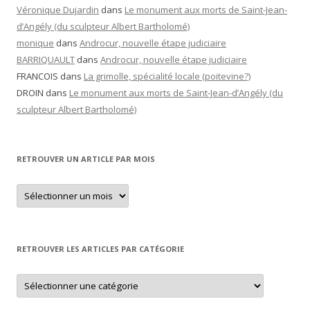
Véronique Dujardin
dans
Le monument aux morts de Saint-Jean-
d’Angély (du sculpteur Albert Bartholomé)
monique
dans
Androcur, nouvelle étape judiciaire
BARRIQUAULT
dans
Androcur, nouvelle étape judiciaire
FRANCOIS
dans
La grimolle, spécialité locale (poitevine?)
DROIN
dans
Le monument aux morts de Saint-Jean-d’Angély (du
sculpteur Albert Bartholomé)
RETROUVER UN ARTICLE PAR MOIS
Retrouver
un
article
par
mois
RETROUVER LES ARTICLES PAR CATÉGORIE
Retrouver
les
articles
par