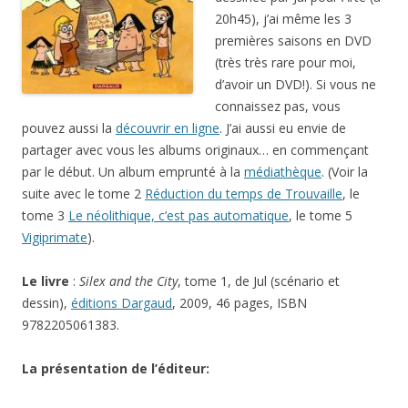
20h45), j’ai même les 3
premières saisons en DVD
(très très rare pour moi,
d’avoir un DVD!). Si vous ne
connaissez pas, vous
pouvez aussi la
découvrir en ligne
. J’ai aussi eu envie de
partager avec vous les albums originaux… en commençant
par le début. Un album emprunté à la
médiathèque
. (Voir la
suite avec le tome 2
Réduction du temps de Trouvaille
, le
tome 3
Le néolithique, c’est pas automatique
, le tome 5
Vigiprimate
).
Le livre
:
Silex and the City
, tome 1, de Jul (scénario et
dessin),
éditions Dargaud
, 2009, 46 pages, ISBN
9782205061383.
La présentation de l’éditeur: