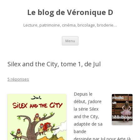
Le blog de Véronique D
Lecture, patrimoine, cinéma, bricolage, broderie…
Aller
Menu
au
contenu
Silex and the City, tome 1, de Jul
5 réponses
Depuis le
début, j’adore
la série Silex
and the City,
adaptée de sa
bande
dessinée par Jul pour Arte (à