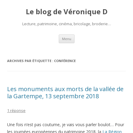
Le blog de Véronique D
Lecture, patrimoine, cinéma, bricolage, broderie…
Aller
Menu
au
contenu
ARCHIVES PAR ÉTIQUETTE :
CONFÉRENCE
Les monuments aux morts de la vallée de
la Gartempe, 13 septembre 2018
1 réponse
Une fois n’est pas coutume, je vais vous parler boulot… Pour
les journées européennes du patrimoine 2018, la
La Région