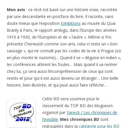
Mon avis
: ce récit est basé sur une histoire vraie, racontée
par une descendante en postface du livre. Il raconte, sans
doute mieux que l’exposition
Exhibitions
au musée du Quai
Branly à Paris, le rapport ambigu, dans l’Europe des années
1910 à 1930, de l’Européen et de « l’autre ». Même si Fric
présente Cherwuish comme son ami, celui-ci reste un « bon
sauvage », qui ne connaît pas les codes de la vie à Prague (où
en plus monte le nazisme)… Quand il se « déguise en indien »,
les conférences attirent les foules… Mais quand il va rentrer
chez lui, ça sera aussi l’incompréhension de ceux qui sont
restés et pour qui il est aussi devenu un étranger… Une belle
histoire, bien illustrée, et qui peut aussi faire réfléchir…
Cette BD sera soumise pour le
classement du TOP BD des blogueurs
organisé par
Yaneck / Les chroniques de
l’invisible
.
Mes chroniques BD
sont
regroupées dans la
catégorie pour les BD