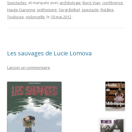
Spectacles
, et marquée avec
archéologie
,
Boris Vian
,
conférence
,
Haute-Garonne
,
préhistoire
,
Sergi Belbel
,
spectacle
,
théâtre
,
Toulouse
,
violoncelle
, le
10 mai 2012
.
Les sauvages de Lucie Lomova
Laisser un commentaire