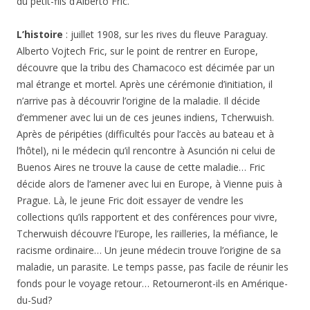
du petit-fils d’Alberto Fric.
L’histoire
: juillet 1908, sur les rives du fleuve Paraguay.
Alberto Vojtech Fric, sur le point de rentrer en Europe,
découvre que la tribu des Chamacoco est décimée par un
mal étrange et mortel. Après une cérémonie d’initiation, il
n’arrive pas à découvrir l’origine de la maladie. Il décide
d’emmener avec lui un de ces jeunes indiens, Tcherwuish.
Après de péripéties (difficultés pour l’accès au bateau et à
l’hôtel), ni le médecin qu’il rencontre à Asunción ni celui de
Buenos Aires ne trouve la cause de cette maladie… Fric
décide alors de l’amener avec lui en Europe, à Vienne puis à
Prague. Là, le jeune Fric doit essayer de vendre les
collections qu’ils rapportent et des conférences pour vivre,
Tcherwuish découvre l’Europe, les railleries, la méfiance, le
racisme ordinaire… Un jeune médecin trouve l’origine de sa
maladie, un parasite. Le temps passe, pas facile de réunir les
fonds pour le voyage retour… Retourneront-ils en Amérique-
du-Sud?