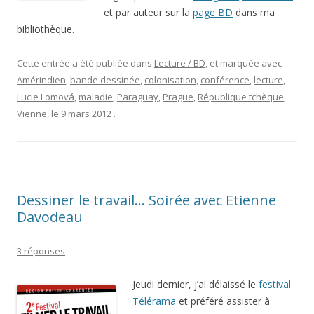
et par auteur sur la
page BD
dans ma
bibliothèque.
Cette entrée a été publiée dans
Lecture / BD
, et marquée avec
Amérindien
,
bande dessinée
,
colonisation
,
conférence
,
lecture
,
Lucie Lomová
,
maladie
,
Paraguay
,
Prague
,
République tchèque
,
Vienne
, le
9 mars 2012
.
Dessiner le travail… Soirée avec Etienne
Davodeau
3 réponses
Jeudi dernier, j’ai délaissé le
festival
Télérama
et préféré assister à