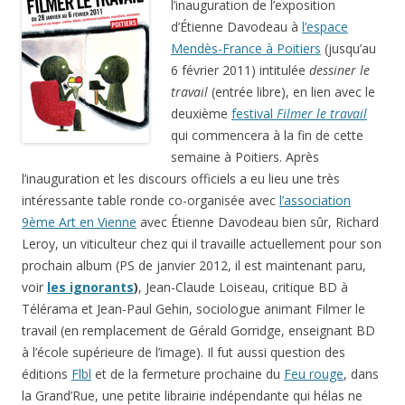
l’inauguration de l’exposition
d’Étienne Davodeau à
l’espace
Mendès-France à Poitiers
(jusqu’au
6 février 2011) intitulée
dessiner le
travail
(entrée libre), en lien avec le
deuxième
festival
Filmer le travail
qui commencera à la fin de cette
semaine à Poitiers. Après
l’inauguration et les discours officiels a eu lieu une très
intéressante table ronde co-organisée avec
l’association
9ème Art en Vienne
avec Étienne Davodeau bien sûr, Richard
Leroy, un viticulteur chez qui il travaille actuellement pour son
prochain album (PS de janvier 2012, il est maintenant paru,
voir
les ignorants
)
, Jean-Claude Loiseau, critique BD à
Télérama et Jean-Paul Gehin, sociologue animant Filmer le
travail (en remplacement de Gérald Gorridge, enseignant BD
à l’école supérieure de l’image). Il fut aussi question des
éditions
Flbl
et de la fermeture prochaine du
Feu rouge
, dans
la Grand’Rue, une petite librairie indépendante qui hélas ne