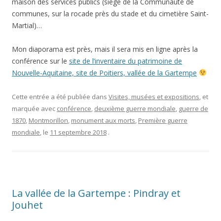
maison des services publics (siège de la Communauté de
communes, sur la rocade près du stade et du cimetière Saint-
Martial)…
Mon diaporama est près, mais il sera mis en ligne après la
conférence sur le
site de l’inventaire du patrimoine de
Nouvelle-Aquitaine, site de Poitiers, vallée de la Gartempe
Cette entrée a été publiée dans
Visites, musées et expositions
, et
marquée avec
conférence
,
deuxième guerre mondiale
,
guerre de
1870
,
Montmorillon
,
monument aux morts
,
Première guerre
mondiale
, le
11 septembre 2018
.
La vallée de la Gartempe : Pindray et
Jouhet