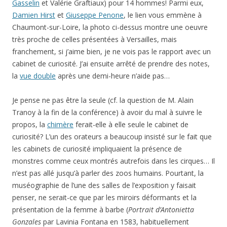
Gasselin
et Valérie Graftiaux) pour 14 hommes! Parmi eux,
Damien Hirst
et
Giuseppe Penone
, le lien vous emmène à
Chaumont-sur-Loire, la photo ci-dessus montre une oeuvre
très proche de celles présentées à Versailles, mais
franchement, si j’aime bien, je ne vois pas le rapport avec un
cabinet de curiosité. J’ai ensuite arrêté de prendre des notes,
la
vue double
après une demi-heure n’aide pas…
Je pense ne pas être la seule (cf. la question de M. Alain
Tranoy à la fin de la conférence) à avoir du mal à suivre le
propos, la
chimère
ferait-elle à elle seule le cabinet de
curiosité? L’un des orateurs a beaucoup insisté sur le fait que
les cabinets de curiosité impliquaient la présence de
monstres comme ceux montrés autrefois dans les cirques… Il
n’est pas allé jusqu’à parler des zoos humains. Pourtant, la
muséographie de l’une des salles de l’exposition y faisait
penser, ne serait-ce que par les miroirs déformants et la
présentation de la femme à barbe (
Portrait d’Antonietta
Gonzales
par Lavinia Fontana en 1583, habituellement