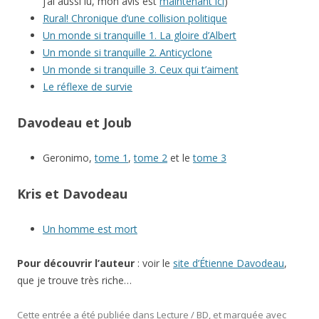
j’ai aussi lu, mon avis est
maintenant ici
)
Rural! Chronique d’une collision politique
Un monde si tranquille 1. La gloire d’Albert
Un monde si tranquille 2. Anticyclone
Un monde si tranquille 3. Ceux qui t’aiment
Le réflexe de survie
Davodeau et Joub
Geronimo,
tome 1
,
tome 2
et le
tome 3
Kris et Davodeau
Un homme est mort
Pour découvrir l’auteur
: voir le
site d’Étienne Davodeau
,
que je trouve très riche…
Cette entrée a été publiée dans
Lecture / BD
, et marquée avec