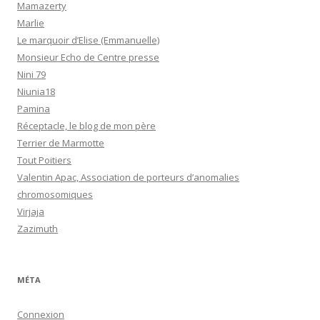
Mamazerty
Marlie
Le marquoir d’Elise (Emmanuelle)
Monsieur Echo de Centre presse
Nini 79
Niunia18
Pamina
Réceptacle, le blog de mon père
Terrier de Marmotte
Tout Poitiers
Valentin Apac, Association de porteurs d’anomalies
chromosomiques
Virjaja
Zazimuth
MÉTA
Connexion