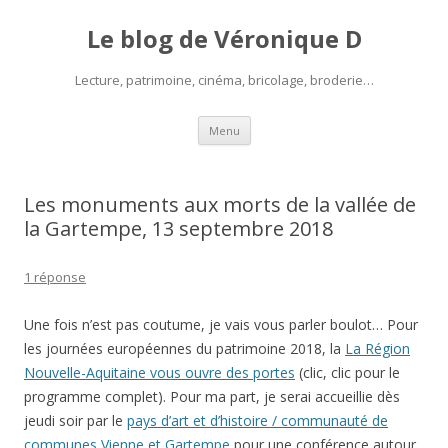
Le blog de Véronique D
Lecture, patrimoine, cinéma, bricolage, broderie…
Aller
Menu
au
contenu
Les monuments aux morts de la vallée de
la Gartempe, 13 septembre 2018
1 réponse
Une fois n’est pas coutume, je vais vous parler boulot… Pour
les journées européennes du patrimoine 2018, la
La Région
Nouvelle-Aquitaine vous ouvre des portes
(clic, clic pour le
programme complet). Pour ma part, je serai accueillie dès
jeudi soir par le
pays d’art et d’histoire / communauté de
communes Vienne et Gartempe
pour une conférence autour