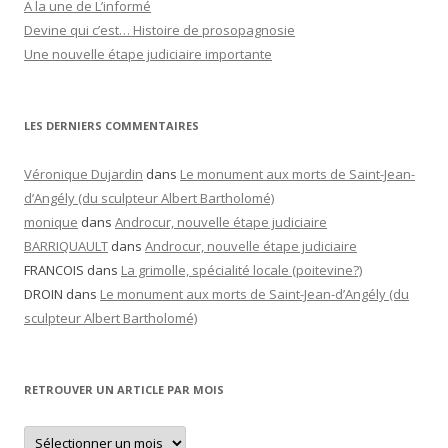
A la une de L’informé
Devine qui c’est… Histoire de prosopagnosie
Une nouvelle étape judiciaire importante
LES DERNIERS COMMENTAIRES
Véronique Dujardin
dans
Le monument aux morts de Saint-Jean-
d’Angély (du sculpteur Albert Bartholomé)
monique
dans
Androcur, nouvelle étape judiciaire
BARRIQUAULT
dans
Androcur, nouvelle étape judiciaire
FRANCOIS
dans
La grimolle, spécialité locale (poitevine?)
DROIN
dans
Le monument aux morts de Saint-Jean-d’Angély (du
sculpteur Albert Bartholomé)
RETROUVER UN ARTICLE PAR MOIS
Retrouver
un