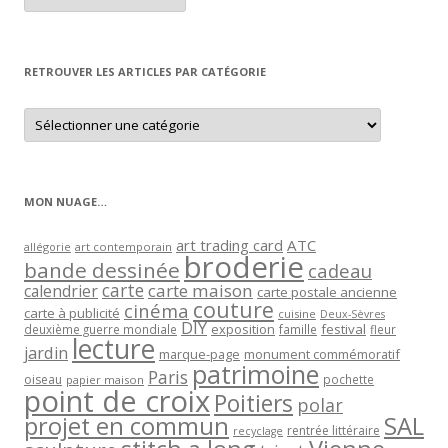
article
par
mois
RETROUVER LES ARTICLES PAR CATÉGORIE
Retrouver
les
articles
par
catégorie
MON NUAGE…
art trading card
ATC
allégorie
art contemporain
broderie
bande dessinée
cadeau
carte
carte maison
calendrier
carte postale ancienne
couture
cinéma
carte à publicité
cuisine
Deux-Sèvres
DIY
exposition
festival
famille
deuxième guerre mondiale
fleur
lecture
jardin
marque-page
monument commémoratif
patrimoine
Paris
oiseau
papier maison
pochette
point de croix
Poitiers
polar
projet en commun
SAL
rentrée littéraire
recyclage