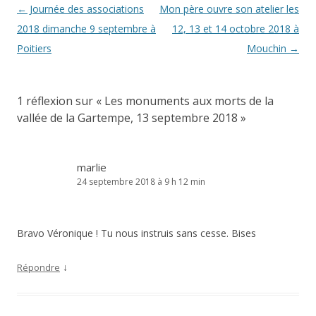
Navigation
←
Journée des associations
Mon père ouvre son atelier les
des
2018 dimanche 9 septembre à
12, 13 et 14 octobre 2018 à
articles
Poitiers
Mouchin
→
1 réflexion sur «
Les monuments aux morts de la
vallée de la Gartempe, 13 septembre 2018
»
marlie
24 septembre 2018 à 9 h 12 min
Bravo Véronique ! Tu nous instruis sans cesse. Bises
↓
Répondre