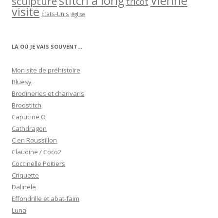
stitch a long
Vienne
sculpture
tricot
visite
États-Unis
église
LÀ OÙ JE VAIS SOUVENT…
Mon site de préhistoire
Bluesy
Brodineries et charivaris
Brodstitch
Capucine O
Cathdragon
C en Roussillon
Claudine / Coco2
Coccinelle Poitiers
Criquette
Dalinele
Effondrille et abat-faim
Luna