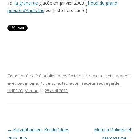
15.
la grand’rue
glacée en janvier 2009 (l’
hôtel du grand
prieuré d’Aquitaine
est juste hors cadre)
Cette entrée a été publiée dans
Poitiers, chroniques
, et marquée
avec
patrimoine
,
Poitiers
,
restauration
,
secteur sauvegardé
,
UNESCO
,
Vienne
, le
28 avril 2013
.
Navigation
←
Kutzenhausen, Broder’idées
Merci à Dalinele et
des
2013, juin
Mamazerty!
→