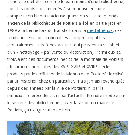
d’une ville doit être comme le patrimoine d’une bibliothèque,
dont les fonds sont amenés à se renouveler… une
comparaison bien audacieuse quand on sait que le fonds
ancien de la bibliothèque de Poitiers a été en partie jeté en
1989 à la benne lors du transfert dans la
médiathèque
, ces
fonds anciens sont inaliénables et imprescriptibles
(contrairement aux fonds actuels, qui peuvent faire l’objet
d’un « nettoyage » par vente ou destruction). Parmi eux se
trouvaient des documents inédits de la monnaie de Poitiers
e
e
e
(documents non cotés des XVI
, XVII
et XVIII
siècles
produits par les officiers de la Monnaie de Poitiers), localisés
par un historien chez un particulier, mais jamais revendiqués
depuis des années par la ville de Poitiers, ni par la
municipalité précédente, ni par l’actuelle! Prendre modèle sur
le secteur des bibliothèques, avec la vision du maire de
Poitiers, ça n’augure rien de bon…