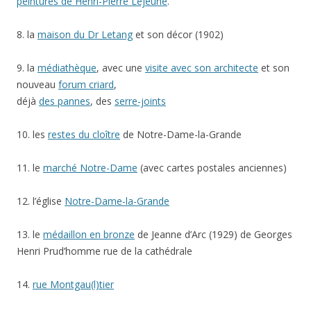
peintures de Henri-Pierre Lejeune
.
8. la
maison du Dr Letang
et son décor (1902)
9. la
médiathèque
, avec une
visite avec son architecte
et son
nouveau
forum criard
,
déjà
des pannes
, des
serre-joints
10. les
restes du cloître
de Notre-Dame-la-Grande
11. le
marché Notre-Dame
(avec cartes postales anciennes)
12. l’église
Notre-Dame-la-Grande
13. le
médaillon en bronze
de Jeanne d’Arc (1929) de Georges
Henri Prud’homme rue de la cathédrale
14.
rue Montgau(l)tier