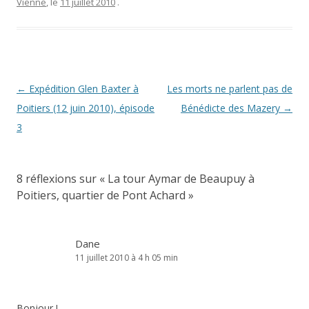
Vienne
, le
11 juillet 2010
.
Navigation
←
Expédition Glen Baxter à
Les morts ne parlent pas de
des
Poitiers (12 juin 2010), épisode
Bénédicte des Mazery
→
articles
3
8 réflexions sur «
La tour Aymar de Beaupuy à
Poitiers, quartier de Pont Achard
»
Dane
11 juillet 2010 à 4 h 05 min
Bonjour !