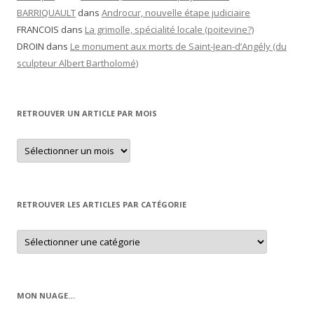
BARRIQUAULT
dans
Androcur, nouvelle étape judiciaire
FRANCOIS
dans
La grimolle, spécialité locale (poitevine?)
DROIN
dans
Le monument aux morts de Saint-Jean-d’Angély (du
sculpteur Albert Bartholomé)
RETROUVER UN ARTICLE PAR MOIS
Retrouver
un
article
par
mois
RETROUVER LES ARTICLES PAR CATÉGORIE
Retrouver
les
articles
par
catégorie
MON NUAGE…