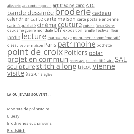
art trading card
ATC
allégorie
art contemporain
broderie
bande dessinée
cadeau
carte
carte maison
calendrier
carte postale ancienne
couture
cinéma
carte à publicité
cuisine
Deux-Sèvres
DIY
exposition
festival
famille
deuxième guerre mondiale
fleur
lecture
jardin
marque-page
monument commémoratif
patrimoine
Paris
oiseau
papier maison
pochette
point de croix
Poitiers
polar
projet en commun
SAL
rentrée littéraire
recyclage
stitch a long
Vienne
sculpture
tricot
visite
États-Unis
église
LÀ OÙ JE VAIS SOUVENT…
Mon site de préhistoire
Bluesy
Brodineries et charivaris
Brodstitch