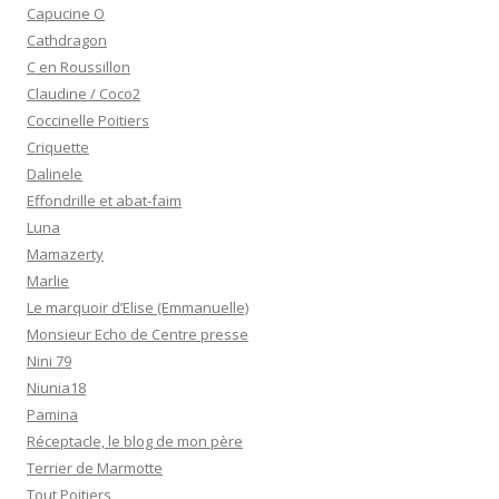
Capucine O
Cathdragon
C en Roussillon
Claudine / Coco2
Coccinelle Poitiers
Criquette
Dalinele
Effondrille et abat-faim
Luna
Mamazerty
Marlie
Le marquoir d’Elise (Emmanuelle)
Monsieur Echo de Centre presse
Nini 79
Niunia18
Pamina
Réceptacle, le blog de mon père
Terrier de Marmotte
Tout Poitiers