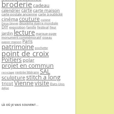
broderie
cadeau
carte
carte maison
calendrier
carte postale ancienne
carte à publicité
couture
cinéma
cuisine
deuxième guerre mondiale
Deux-Sèvres
DIY
exposition
festival
famille
fleur
lecture
jardin
marque-page
monument commémoratif
oiseau
Paris
papier maison
patrimoine
pochette
point de croix
Poitiers
polar
projet en commun
SAL
rentrée littéraire
recyclage
stitch a long
sculpture
Vienne
visite
tricot
États-Unis
église
LÀ OÙ JE VAIS SOUVENT…