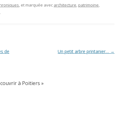
 chroniques
, et marquée avec
architecture
,
patrimoine
,
.
es de
Un petit arbre printanier…
→
ouvrir à Poitiers
»