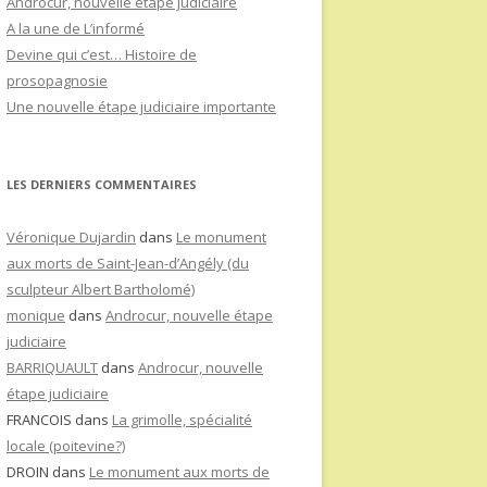
Androcur, nouvelle étape judiciaire
A la une de L’informé
Devine qui c’est… Histoire de
prosopagnosie
Une nouvelle étape judiciaire importante
LES DERNIERS COMMENTAIRES
Véronique Dujardin
dans
Le monument
aux morts de Saint-Jean-d’Angély (du
sculpteur Albert Bartholomé)
monique
dans
Androcur, nouvelle étape
judiciaire
BARRIQUAULT
dans
Androcur, nouvelle
étape judiciaire
FRANCOIS
dans
La grimolle, spécialité
locale (poitevine?)
DROIN
dans
Le monument aux morts de