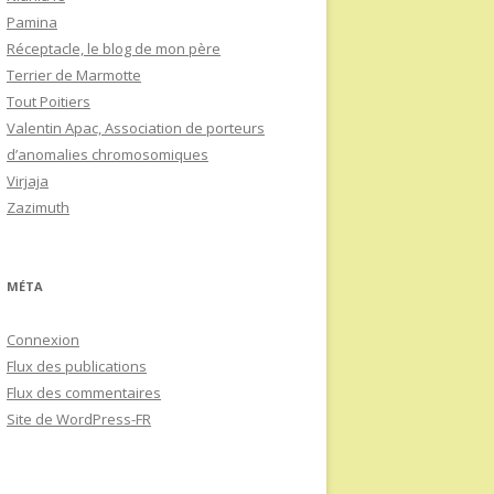
Pamina
Réceptacle, le blog de mon père
Terrier de Marmotte
Tout Poitiers
Valentin Apac, Association de porteurs
d’anomalies chromosomiques
Virjaja
Zazimuth
MÉTA
Connexion
Flux des publications
Flux des commentaires
Site de WordPress-FR