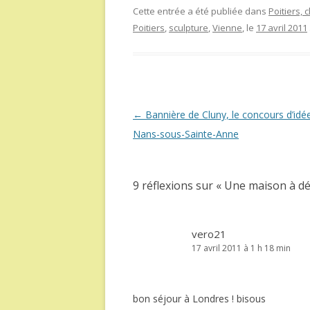
Cette entrée a été publiée dans
Poitiers,
Poitiers
,
sculpture
,
Vienne
, le
17 avril 2011
Navigation
←
Bannière de Cluny, le concours d’idé
des
Nans-sous-Sainte-Anne
articles
9 réflexions sur «
Une maison à déc
vero21
17 avril 2011 à 1 h 18 min
bon séjour à Londres ! bisous