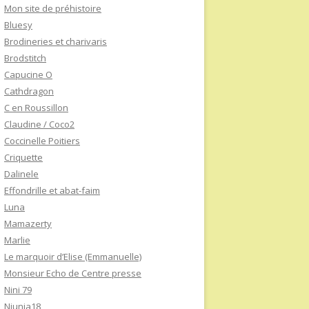
Mon site de préhistoire
Bluesy
Brodineries et charivaris
Brodstitch
Capucine O
Cathdragon
C en Roussillon
Claudine / Coco2
Coccinelle Poitiers
Criquette
Dalinele
Effondrille et abat-faim
Luna
Mamazerty
Marlie
Le marquoir d’Elise (Emmanuelle)
Monsieur Echo de Centre presse
Nini 79
Niunia18