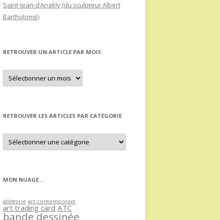
Saint-Jean-d’Angély (du sculpteur Albert
Bartholomé)
RETROUVER UN ARTICLE PAR MOIS
Retrouver
un
article
par
mois
RETROUVER LES ARTICLES PAR CATÉGORIE
Retrouver
les
articles
par
catégorie
MON NUAGE…
allégorie
art contemporain
art trading card
ATC
bande dessinée