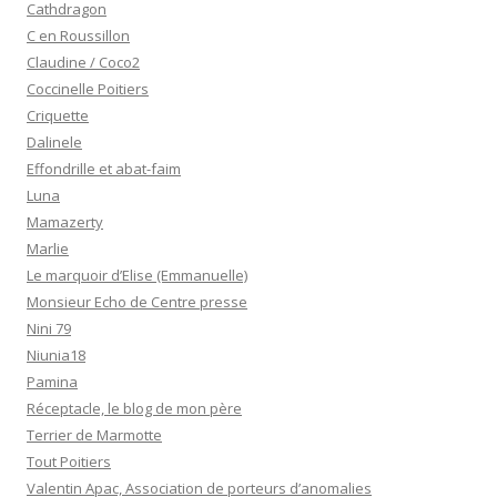
Cathdragon
C en Roussillon
Claudine / Coco2
Coccinelle Poitiers
Criquette
Dalinele
Effondrille et abat-faim
Luna
Mamazerty
Marlie
Le marquoir d’Elise (Emmanuelle)
Monsieur Echo de Centre presse
Nini 79
Niunia18
Pamina
Réceptacle, le blog de mon père
Terrier de Marmotte
Tout Poitiers
Valentin Apac, Association de porteurs d’anomalies