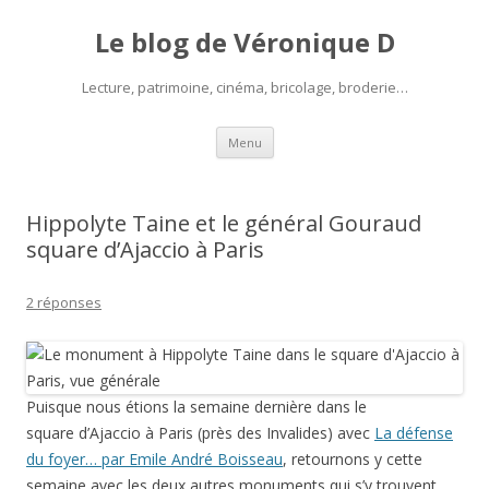
Le blog de Véronique D
Lecture, patrimoine, cinéma, bricolage, broderie…
Aller
Menu
au
contenu
Hippolyte Taine et le général Gouraud
square d’Ajaccio à Paris
2 réponses
Puisque nous étions la semaine dernière dans le
square d’Ajaccio à Paris (près des Invalides) avec
La défense
du foyer… par Emile André Boisseau
, retournons y cette
semaine avec les deux autres monuments qui s’y trouvent,