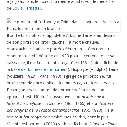
à Jargeau dans le Loiret [du même artiste, voir le médaillon
de
Louis Herbette
].
Il porte l’inscription « Hippolythe Adolphe Taine » au-dessus
de son portrait de profil gauche… à moitié chauve,
moustache et barbiche portées fièrement. L’érection du
monument a été décidée en 1928 pour le centenaire de sa
naissance, il est finalement inauguré en 1931 (voir la fiche de
la
base de données e-monument
). Hippolyte (Adolphe) Taine
(Vouziers, 1828 – Paris, 1893), agrégé de philosophie, fut
professeur de philosophie… à Poitiers (si, si!), à Nevers et à
Besançon, mais comme de nombreux érudits de son
époque, il est difficile à classer avec son
Histoire de la
littérature anglaise
(5 volumes, 1863-1866) et son
Histoire
des origines de la France contemporaine
(1875-1893). Il a à
son tour fait l’objet de nombreuses études, dont la plus
récente est parue en 2013 (Nathalie Richard,
Hippolyte Taine :