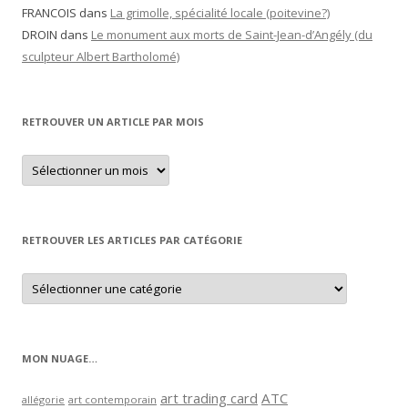
FRANCOIS
dans
La grimolle, spécialité locale (poitevine?)
DROIN
dans
Le monument aux morts de Saint-Jean-d’Angély (du
sculpteur Albert Bartholomé)
RETROUVER UN ARTICLE PAR MOIS
Retrouver
un
article
par
mois
RETROUVER LES ARTICLES PAR CATÉGORIE
Retrouver
les
articles
par
catégorie
MON NUAGE…
art trading card
ATC
allégorie
art contemporain