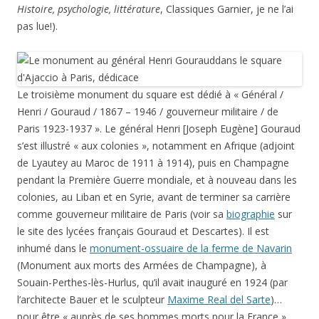
Histoire, psychologie, littérature
, Classiques Garnier, je ne l’ai
pas lue!).
Le troisième monument du square est dédié à « Général /
Henri / Gouraud / 1867 – 1946 / gouverneur militaire / de
Paris 1923-1937 ». Le général Henri [Joseph Eugène] Gouraud
s’est illustré « aux colonies », notamment en Afrique (adjoint
de Lyautey au Maroc de 1911 à 1914), puis en Champagne
pendant la Première Guerre mondiale, et à nouveau dans les
colonies, au Liban et en Syrie, avant de terminer sa carrière
comme gouverneur militaire de Paris (voir sa
biographie
sur
le site des lycées français Gouraud et Descartes). Il est
inhumé dans le
monument-ossuaire de la ferme de Navarin
(Monument aux morts des Armées de Champagne), à
Souain-Perthes-lès-Hurlus, qu’il avait inauguré en 1924 (par
l’architecte Bauer et le sculpteur
Maxime Real del Sarte
)…
pour être « auprès de ses hommes morts pour la France ».