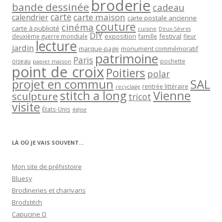
broderie
bande dessinée
cadeau
carte
carte maison
calendrier
carte postale ancienne
couture
cinéma
carte à publicité
cuisine
Deux-Sèvres
DIY
exposition
festival
famille
deuxième guerre mondiale
fleur
lecture
jardin
marque-page
monument commémoratif
patrimoine
Paris
oiseau
papier maison
pochette
point de croix
Poitiers
polar
projet en commun
SAL
rentrée littéraire
recyclage
stitch a long
Vienne
sculpture
tricot
visite
États-Unis
église
LÀ OÙ JE VAIS SOUVENT…
Mon site de préhistoire
Bluesy
Brodineries et charivaris
Brodstitch
Capucine O