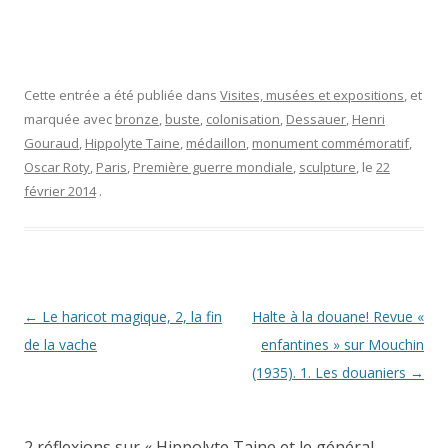
Cette entrée a été publiée dans
Visites, musées et expositions
, et
marquée avec
bronze
,
buste
,
colonisation
,
Dessauer
,
Henri
Gouraud
,
Hippolyte Taine
,
médaillon
,
monument commémoratif
,
Oscar Roty
,
Paris
,
Première guerre mondiale
,
sculpture
, le
22
février 2014
.
Navigation
←
Le haricot magique, 2, la fin
Halte à la douane! Revue «
des
de la vache
enfantines » sur Mouchin
articles
(1935). 1. Les douaniers
→
2 réflexions sur «
Hippolyte Taine et le général