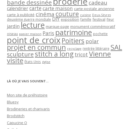
broderie
bande dessinée
cadeau
carte
carte maison
calendrier
carte postale ancienne
couture
cinéma
carte à publicité
cuisine
Deux-Sèvres
DIY
exposition
festival
famille
deuxième guerre mondiale
fleur
lecture
jardin
marque-page
monument commémoratif
patrimoine
Paris
oiseau
papier maison
pochette
point de croix
Poitiers
polar
projet en commun
SAL
rentrée littéraire
recyclage
stitch a long
Vienne
sculpture
tricot
visite
États-Unis
église
LÀ OÙ JE VAIS SOUVENT…
Mon site de préhistoire
Bluesy
Brodineries et charivaris
Brodstitch
Capucine O