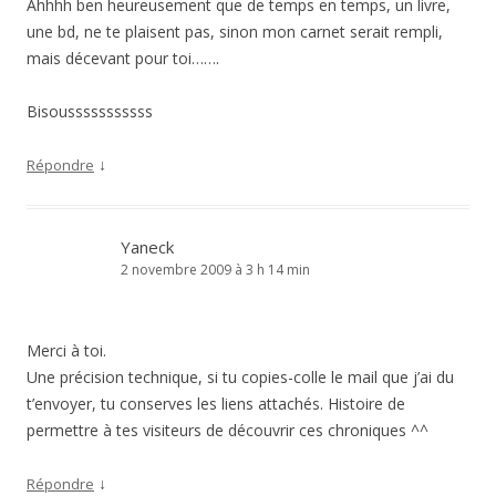
Ahhhh ben heureusement que de temps en temps, un livre,
une bd, ne te plaisent pas, sinon mon carnet serait rempli,
mais décevant pour toi…….
Bisousssssssssss
↓
Répondre
Yaneck
2 novembre 2009 à 3 h 14 min
Merci à toi.
Une précision technique, si tu copies-colle le mail que j’ai du
t’envoyer, tu conserves les liens attachés. Histoire de
permettre à tes visiteurs de découvrir ces chroniques ^^
↓
Répondre