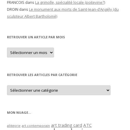
FRANCOIS
dans
La grimolle, spécialité locale (poitevine?)
DROIN
dans
Le monument aux morts de Saint-Jean-d’Angély (du
sculpteur Albert Bartholomé)
RETROUVER UN ARTICLE PAR MOIS
Retrouver
un
article
par
mois
RETROUVER LES ARTICLES PAR CATÉGORIE
Retrouver
les
articles
par
catégorie
MON NUAGE…
art trading card
ATC
allégorie
art contemporain