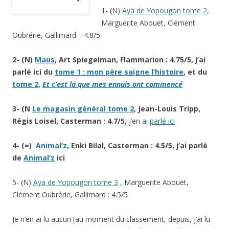
1- (N)
Aya de Yopougon tome 2
,
Marguerite Abouet, Clément
Oubrérie, Gallimard : 4.8/5
2- (N)
Maus
, Art Spiegelman, Flammarion : 4.75/5, j’ai
parlé ici du
tome 1 : mon père saigne l’histoire
,
et du
tome 2
,
Et c’est là que mes ennuis ont commencé
3- (N
Le magasin général tome 2
, Jean-Louis Tripp,
Régis Loisel, Casterman : 4.7/5,
j’en ai
parlé ici
4- (=)
Animal’z
, Enki Bilal, Casterman : 4.5/5, j’ai parlé
de
Animal’z
ici
5- (N)
Aya de Yopougon tome 3
, Marguerite Abouet,
Clément Oubrérie, Gallimard : 4.5/5
Je n’en ai lu aucun [au moment du classement, depuis, j’ai lu