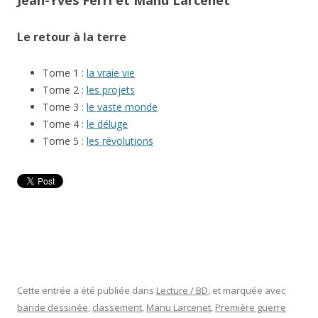
Jean-Yves Ferri et Manu Larcenet
Le retour à la terre
Tome 1 :
la vraie vie
Tome 2 :
les projets
Tome 3 :
le vaste monde
Tome 4 :
le déluge
Tome 5 :
les révolutions
Cette entrée a été publiée dans
Lecture / BD
, et marquée avec
bande dessinée
,
classement
,
Manu Larcenet
,
Première guerre