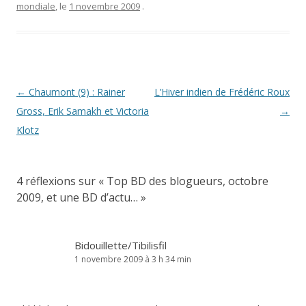
mondiale
, le
1 novembre 2009
.
Navigation
←
Chaumont (9) : Rainer
L’Hiver indien de Frédéric Roux
des
Gross, Erik Samakh et Victoria
→
articles
Klotz
4 réflexions sur «
Top BD des blogueurs, octobre
2009, et une BD d’actu…
»
Bidouillette/Tibilisfil
1 novembre 2009 à 3 h 34 min