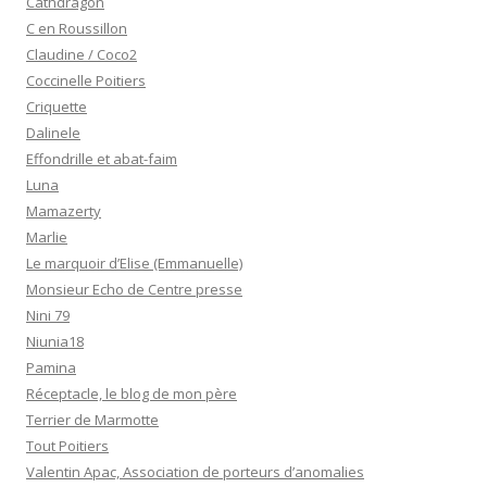
Cathdragon
C en Roussillon
Claudine / Coco2
Coccinelle Poitiers
Criquette
Dalinele
Effondrille et abat-faim
Luna
Mamazerty
Marlie
Le marquoir d’Elise (Emmanuelle)
Monsieur Echo de Centre presse
Nini 79
Niunia18
Pamina
Réceptacle, le blog de mon père
Terrier de Marmotte
Tout Poitiers
Valentin Apac, Association de porteurs d’anomalies