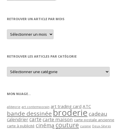
RETROUVER UN ARTICLE PAR MOIS
Retrouver
un
article
par
mois
RETROUVER LES ARTICLES PAR CATÉGORIE
Retrouver
les
articles
par
catégorie
MON NUAGE…
art trading card
ATC
allégorie
art contemporain
broderie
bande dessinée
cadeau
carte
carte maison
calendrier
carte postale ancienne
couture
cinéma
carte à publicité
cuisine
Deux-Sèvres