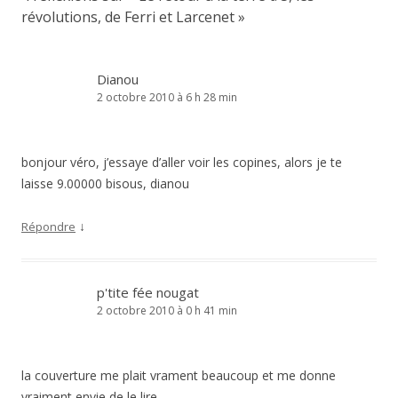
révolutions, de Ferri et Larcenet
»
Dianou
2 octobre 2010 à 6 h 28 min
bonjour véro, j’essaye d’aller voir les copines, alors je te
laisse 9.00000 bisous, dianou
↓
Répondre
p'tite fée nougat
2 octobre 2010 à 0 h 41 min
la couverture me plait vrament beaucoup et me donne
vraiment envie de le lire