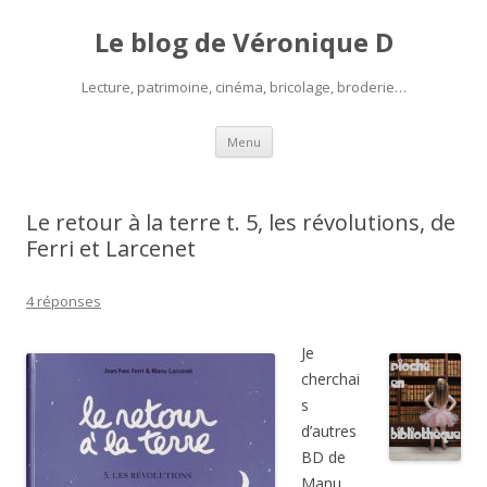
Le blog de Véronique D
Lecture, patrimoine, cinéma, bricolage, broderie…
Aller
Menu
au
contenu
Le retour à la terre t. 5, les révolutions, de
Ferri et Larcenet
4 réponses
Je
cherchai
s
d’autres
BD de
Manu