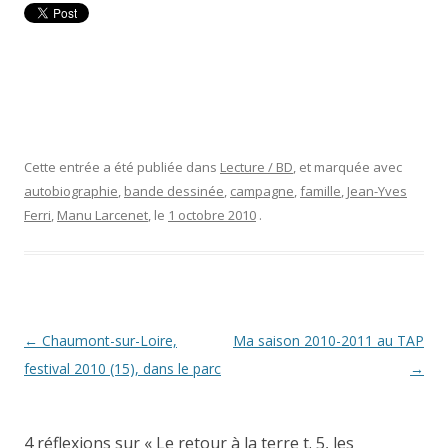
Cette entrée a été publiée dans
Lecture / BD
, et marquée avec
autobiographie
,
bande dessinée
,
campagne
,
famille
,
Jean-Yves
Ferri
,
Manu Larcenet
, le
1 octobre 2010
.
Navigation
←
Chaumont-sur-Loire,
Ma saison 2010-2011 au TAP
des
festival 2010 (15), dans le parc
→
articles
4 réflexions sur «
Le retour à la terre t. 5, les