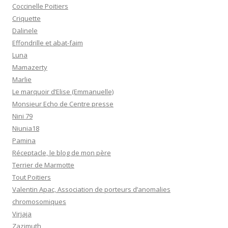
Coccinelle Poitiers
Criquette
Dalinele
Effondrille et abat-faim
Luna
Mamazerty
Marlie
Le marquoir d’Elise (Emmanuelle)
Monsieur Echo de Centre presse
Nini 79
Niunia18
Pamina
Réceptacle, le blog de mon père
Terrier de Marmotte
Tout Poitiers
Valentin Apac, Association de porteurs d’anomalies
chromosomiques
Virjaja
Zazimuth