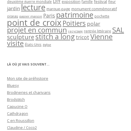
DIY
exposition
festival
famille
deuxième guerre mondiale
fleur
lecture
jardin
marque-page
monument commémoratif
patrimoine
Paris
oiseau
papier maison
pochette
point de croix
Poitiers
polar
projet en commun
SAL
rentrée littéraire
recyclage
stitch a long
Vienne
sculpture
tricot
visite
États-Unis
église
LÀ OÙ JE VAIS SOUVENT…
Mon site de préhistoire
Bluesy
Brodineries et charivaris
Brodstitch
Capucine O
Cathdragon
C en Roussillon
Claudine / Coco2