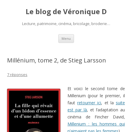
Le blog de Véronique D
Lecture, patrimoine, cinéma, bricolage, broderie…
Aller
Menu
au
contenu
Millénium, tome 2, de Stieg Larsson
7 réponses
Et voici le second tome de
Millenium (pour le premier, il
faut
retourner ici
, et la
suite
est par là
, et l’adaptation au
cinéma de Fincher David,
Millenium : les hommes qui
n’aimaient pas les femmes
).