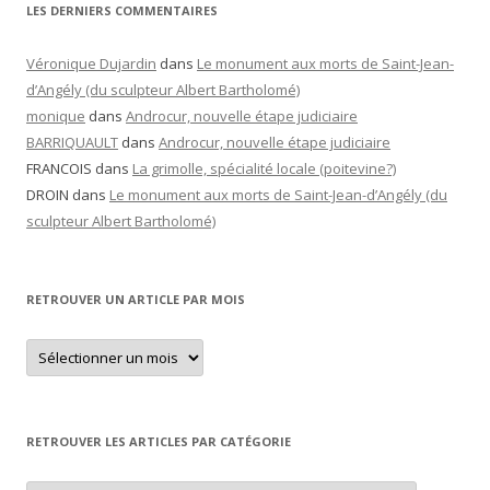
LES DERNIERS COMMENTAIRES
Véronique Dujardin
dans
Le monument aux morts de Saint-Jean-
d’Angély (du sculpteur Albert Bartholomé)
monique
dans
Androcur, nouvelle étape judiciaire
BARRIQUAULT
dans
Androcur, nouvelle étape judiciaire
FRANCOIS
dans
La grimolle, spécialité locale (poitevine?)
DROIN
dans
Le monument aux morts de Saint-Jean-d’Angély (du
sculpteur Albert Bartholomé)
RETROUVER UN ARTICLE PAR MOIS
Retrouver
un
article
par
mois
RETROUVER LES ARTICLES PAR CATÉGORIE
Retrouver