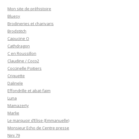
Mon site de préhistoire
Bluesy
Brodineries et charivaris
Brodstitch
Capucine O
Cathdragon
C en Roussillon
Claudine / Coco2
Coccinelle Poitiers
Criquette
Dalinele
Effondrille et abat-faim
Luna
Mamazerty
Marlie
Le marquoir d’Elise (Emmanuelle)
Monsieur Echo de Centre presse
Nini 79