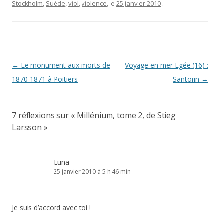
Stockholm
,
Suède
,
viol
,
violence
, le
25 janvier 2010
.
Navigation
←
Le monument aux morts de
Voyage en mer Egée (16) :
des
1870-1871 à Poitiers
Santorin
→
articles
7 réflexions sur «
Millénium, tome 2, de Stieg
Larsson
»
Luna
25 janvier 2010 à 5 h 46 min
Je suis d’accord avec toi !