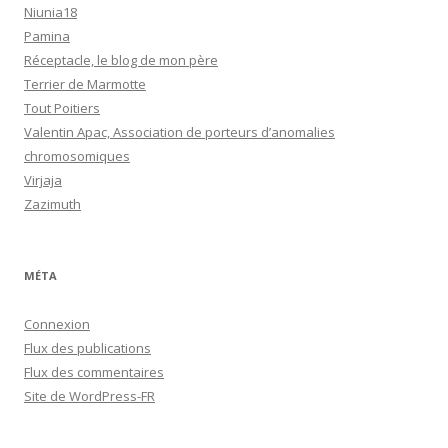
Niunia18
Pamina
Réceptacle, le blog de mon père
Terrier de Marmotte
Tout Poitiers
Valentin Apac, Association de porteurs d’anomalies
chromosomiques
Virjaja
Zazimuth
MÉTA
Connexion
Flux des publications
Flux des commentaires
Site de WordPress-FR