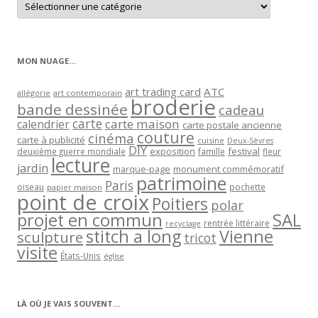
les
articles
par
catégorie
MON NUAGE…
art trading card
ATC
allégorie
art contemporain
broderie
bande dessinée
cadeau
carte
carte maison
calendrier
carte postale ancienne
couture
cinéma
carte à publicité
cuisine
Deux-Sèvres
DIY
exposition
festival
famille
deuxième guerre mondiale
fleur
lecture
jardin
marque-page
monument commémoratif
patrimoine
Paris
oiseau
papier maison
pochette
point de croix
Poitiers
polar
projet en commun
SAL
rentrée littéraire
recyclage
stitch a long
Vienne
sculpture
tricot
visite
États-Unis
église
LÀ OÙ JE VAIS SOUVENT…