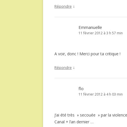
↓
Répondre
Emmanuelle
11 février 2012 à 3 h 57 min
A voir, donc ! Merci pour ta critique !
↓
Répondre
flo
11 février 2012 à 4 h 03 min
J’ai été très » secouée » par la violenc
Canal + l’an dernier …