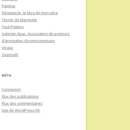
Pamina
Réceptacle, le blog de mon père
Terrier de Marmotte
Tout Poitiers
Valentin Apac, Association de porteurs
d’anomalies chromosomiques
Virjaja
Zazimuth
MÉTA
Connexion
Flux des publications
Flux des commentaires
Site de WordPress-FR