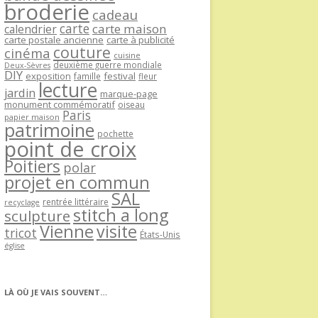
broderie
cadeau
carte
carte maison
calendrier
carte postale ancienne
carte à publicité
couture
cinéma
cuisine
deuxième guerre mondiale
Deux-Sèvres
DIY
exposition
festival
famille
fleur
lecture
jardin
marque-page
monument commémoratif
oiseau
Paris
papier maison
patrimoine
pochette
point de croix
Poitiers
polar
projet en commun
SAL
rentrée littéraire
recyclage
stitch a long
sculpture
Vienne
visite
tricot
États-Unis
église
LÀ OÙ JE VAIS SOUVENT…