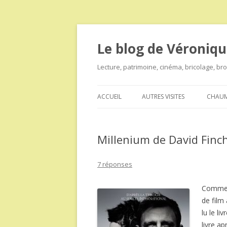
Le blog de Véroniqu
Lecture, patrimoine, cinéma, bricolage, b
ACCUEIL
AUTRES VISITES
CHAUM
Millenium de David Finc
7 réponses
Comme v
de film 
lu le li
livre ap