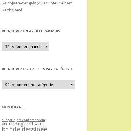
Saint-Jean-d’Angély (du sculpteur Albert
Bartholomé)
RETROUVER UN ARTICLE PAR MOIS
Retrouver
un
article
par
mois
RETROUVER LES ARTICLES PAR CATÉGORIE
Retrouver
les
articles
par
catégorie
MON NUAGE…
allégorie
art contemporain
art trading card
ATC
bande dessinée