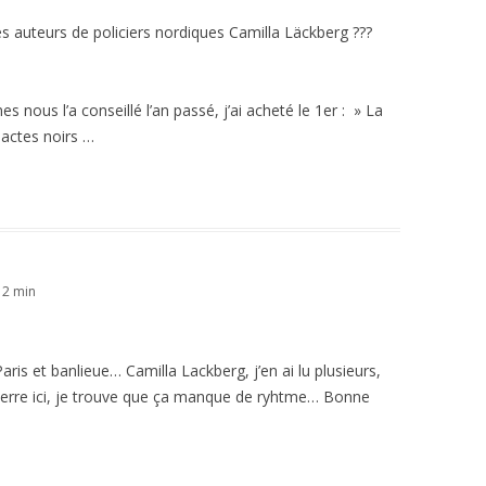
s auteurs de policiers nordiques Camilla Läckberg ???
s nous l’a conseillé l’an passé, j’ai acheté le 1er : » La
actes noirs …
12 min
ris et banlieue… Camilla Lackberg, j’en ai lu plusieurs,
de pierre ici, je trouve que ça manque de ryhtme… Bonne