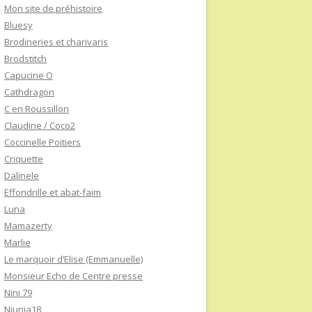
Mon site de préhistoire
Bluesy
Brodineries et charivaris
Brodstitch
Capucine O
Cathdragon
C en Roussillon
Claudine / Coco2
Coccinelle Poitiers
Criquette
Dalinele
Effondrille et abat-faim
Luna
Mamazerty
Marlie
Le marquoir d’Elise (Emmanuelle)
Monsieur Echo de Centre presse
Nini 79
Niunia18