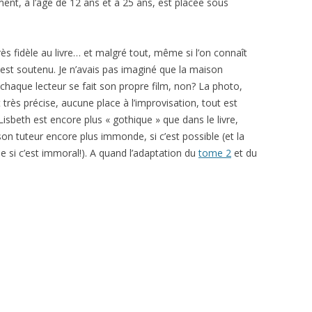
ment, à l’âge de 12 ans et à 25 ans, est placée sous
très fidèle au livre… et malgré tout, même si l’on connaît
 est soutenu. Je n’avais pas imaginé que la maison
s chaque lecteur se fait son propre film, non? La photo,
très précise, aucune place à l’improvisation, tout est
Lisbeth est encore plus « gothique » que dans le livre,
son tuteur encore plus immonde, si c’est possible (et la
 si c’est immoral!). A quand l’adaptation du
tome 2
et du