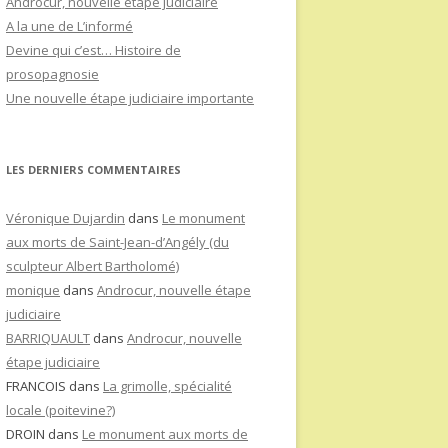
Androcur, nouvelle étape judiciaire
A la une de L’informé
Devine qui c’est… Histoire de
prosopagnosie
Une nouvelle étape judiciaire importante
LES DERNIERS COMMENTAIRES
Véronique Dujardin
dans
Le monument
aux morts de Saint-Jean-d’Angély (du
sculpteur Albert Bartholomé)
monique
dans
Androcur, nouvelle étape
judiciaire
BARRIQUAULT
dans
Androcur, nouvelle
étape judiciaire
FRANCOIS
dans
La grimolle, spécialité
locale (poitevine?)
DROIN
dans
Le monument aux morts de