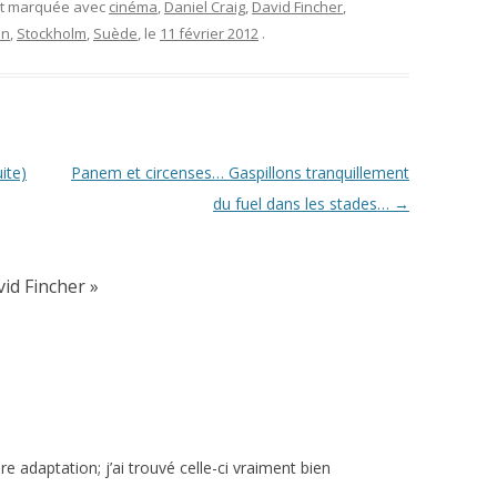
et marquée avec
cinéma
,
Daniel Craig
,
David Fincher
,
on
,
Stockholm
,
Suède
, le
11 février 2012
.
ite)
Panem et circenses… Gaspillons tranquillement
du fuel dans les stades…
→
id Fincher
»
e adaptation; j’ai trouvé celle-ci vraiment bien