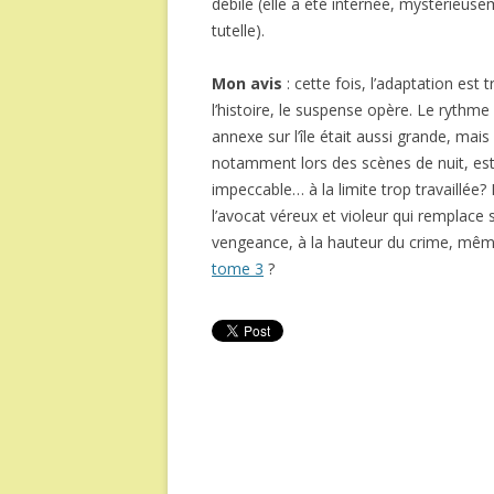
débile (elle a été internée, mystérieuse
tutelle).
Mon avis
: cette fois, l’adaptation est 
l’histoire, le suspense opère. Le rythme
annexe sur l’île était aussi grande, mai
notamment lors des scènes de nuit, est 
impeccable… à la limite trop travaillée? 
l’avocat véreux et violeur qui remplace 
vengeance, à la hauteur du crime, même
tome 3
?