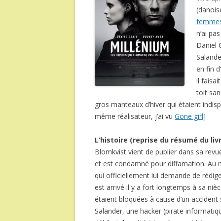
(danois
femmes
n’ai pas
Daniel 
Salande
en fin d
il faisa
toit sa
gros manteaux d’hiver qui étaient indisp
même réalisateur, j’ai vu
Gone girl
]
L’histoire (reprise du résumé du liv
Blomkvist vient de publier dans sa revu
et est condamné pour diffamation. Au m
qui officiellement lui demande de rédige
est arrivé il y a fort longtemps à sa nièc
étaient bloquées à cause d’un accident s
Salander, une hacker (pirate informatiq