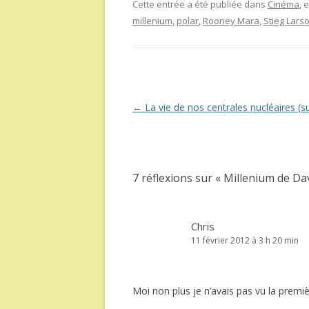
Cette entrée a été publiée dans
Cinéma
, 
millenium
,
polar
,
Rooney Mara
,
Stieg Lars
Navigation
←
La vie de nos centrales nucléaires (su
des
articles
7 réflexions sur «
Millenium de Dav
Chris
11 février 2012 à 3 h 20 min
Moi non plus je n’avais pas vu la premièr