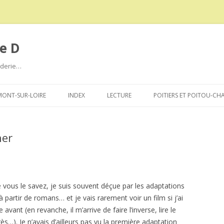
e D
roderie…
Aller
au
ONT-SUR-LOIRE
INDEX
LECTURE
POITIERS ET POITOU-CH
contenu
her
ous le savez, je suis souvent déçue par les adaptations
à partir de romans… et je vais rarement voir un film si j’ai
vre avant (en revanche, il m’arrive de faire l’inverse, lire le
rès…). Je n’avais d’ailleurs pas vu la première adaptation