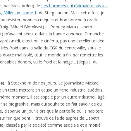
e, par Niels Arden) de
Les hommes qui n’aimaient pas les
, Millénium tome 1
, de Stieg Larson. Mais cette fois, je
 pu résister, bonnes critiques et bon bouche à oreille,
Craig (Mikael Blomkvist) et Rooney Mara (Lisbeth
r) m’avaient séduite dans la bande annonce. Dimanche
’après-midi, direction le cinéma, pas une excellente idée,
it très froid dans la salle du CGR du centre-ville, sous le
ns doute mal isolé, tout le monde a fini par remettre les
ensables dehors, vu le froid et la neige… [depuis, du
re)
: à Stockholm de nos jours. Le journaliste Mickael
e un texte mettant en cause un riche industriel suédois…
ême moment, il est appelé par un autre industriel, âgé,
r sa biographie, mais qui souhaite en fait savoir de qui
e, disparue un jour alors que la petite île où ils habitent
ur l’unique pont. Il trouve de l’aide auprès de Lisbeth
ue) classée par la société comme asociale et à moitié