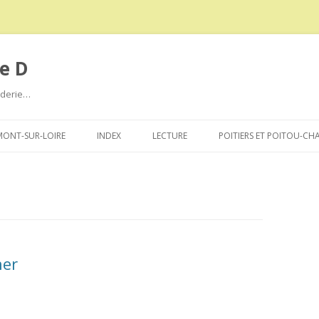
e D
roderie…
Aller
au
ONT-SUR-LOIRE
INDEX
LECTURE
POITIERS ET POITOU-CH
contenu
her