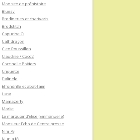
Mon site de préhistoire
Bluesy
Brodineries et charivaris
Brodstitch
Capucine O
Cathdragon
C en Roussillon
Claudine / Coco2
Coccinelle Poitiers
Criquette
Dalinele
Effondrille et abat-faim
Luna
Mamazerty
Marlie
Le marquoir d’Elise (Emmanuelle)
Monsieur Echo de Centre presse
Nini 79
Niunia18