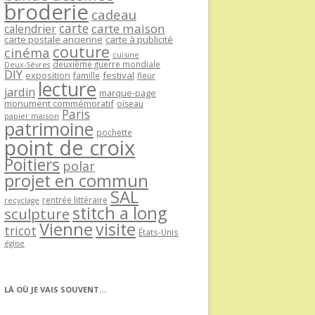
broderie
cadeau
carte
carte maison
calendrier
carte postale ancienne
carte à publicité
couture
cinéma
cuisine
deuxième guerre mondiale
Deux-Sèvres
DIY
exposition
festival
famille
fleur
lecture
jardin
marque-page
monument commémoratif
oiseau
Paris
papier maison
patrimoine
pochette
point de croix
Poitiers
polar
projet en commun
SAL
rentrée littéraire
recyclage
stitch a long
sculpture
Vienne
visite
tricot
États-Unis
église
LÀ OÙ JE VAIS SOUVENT…