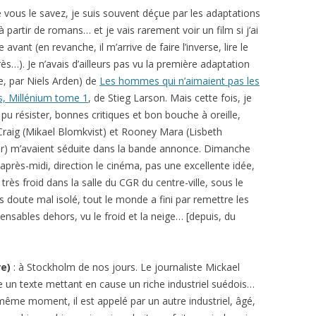
ous le savez, je suis souvent déçue par les adaptations
à partir de romans… et je vais rarement voir un film si j’ai
vre avant (en revanche, il m’arrive de faire l’inverse, lire le
rès…). Je n’avais d’ailleurs pas vu la première adaptation
e, par Niels Arden) de
Les hommes qui n’aimaient pas les
, Millénium tome 1
, de Stieg Larson. Mais cette fois, je
 pu résister, bonnes critiques et bon bouche à oreille,
Craig (Mikael Blomkvist) et Rooney Mara (Lisbeth
r) m’avaient séduite dans la bande annonce. Dimanche
’après-midi, direction le cinéma, pas une excellente idée,
it très froid dans la salle du CGR du centre-ville, sous le
ns doute mal isolé, tout le monde a fini par remettre les
ensables dehors, vu le froid et la neige… [depuis, du
re)
: à Stockholm de nos jours. Le journaliste Mickael
e un texte mettant en cause un riche industriel suédois…
ême moment, il est appelé par un autre industriel, âgé,