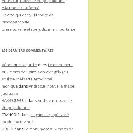
Androcur, nouvelle étape judiciaire
A la une de L’informé
Devine qui c’est… Histoire de
prosopagnosie
Une nouvelle étape judiciaire importante
LES DERNIERS COMMENTAIRES
Véronique Dujardin
dans
Le monument
aux morts de Saint-Jean-d’Angély (du
sculpteur Albert Bartholomé)
monique
dans
Androcur, nouvelle étape
judiciaire
BARRIQUAULT
dans
Androcur, nouvelle
étape judiciaire
FRANCOIS
dans
La grimolle, spécialité
locale (poitevine?)
DROIN
dans
Le monument aux morts de