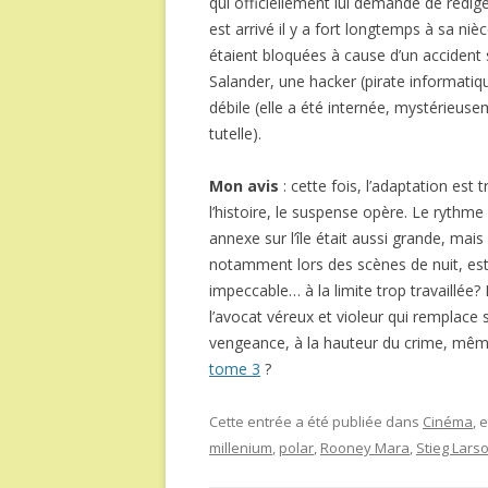
qui officiellement lui demande de rédige
est arrivé il y a fort longtemps à sa nièc
étaient bloquées à cause d’un accident s
Salander, une hacker (pirate informatiq
débile (elle a été internée, mystérieuse
tutelle).
Mon avis
: cette fois, l’adaptation est 
l’histoire, le suspense opère. Le rythme
annexe sur l’île était aussi grande, mai
notamment lors des scènes de nuit, est 
impeccable… à la limite trop travaillée? 
l’avocat véreux et violeur qui remplace 
vengeance, à la hauteur du crime, même
tome 3
?
Cette entrée a été publiée dans
Cinéma
, 
millenium
,
polar
,
Rooney Mara
,
Stieg Lars