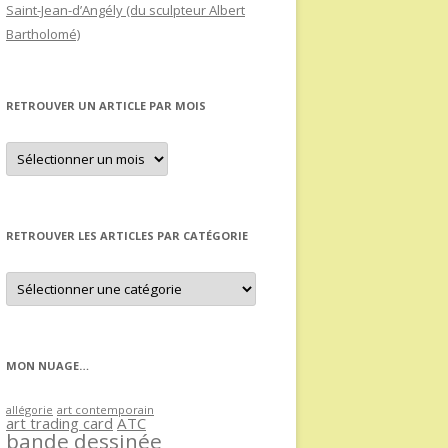
Saint-Jean-d’Angély (du sculpteur Albert
Bartholomé)
RETROUVER UN ARTICLE PAR MOIS
Retrouver
un
article
par
mois
RETROUVER LES ARTICLES PAR CATÉGORIE
Retrouver
les
articles
par
catégorie
MON NUAGE…
allégorie
art contemporain
art trading card
ATC
bande dessinée