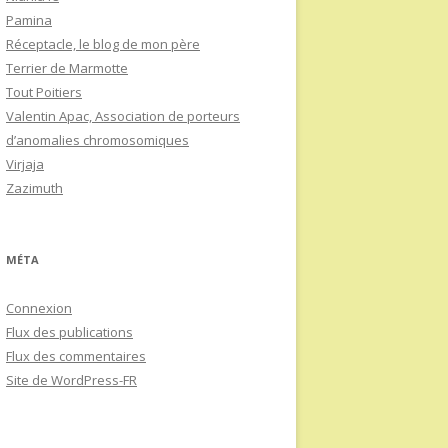
Pamina
Réceptacle, le blog de mon père
Terrier de Marmotte
Tout Poitiers
Valentin Apac, Association de porteurs
d’anomalies chromosomiques
Virjaja
Zazimuth
MÉTA
Connexion
Flux des publications
Flux des commentaires
Site de WordPress-FR