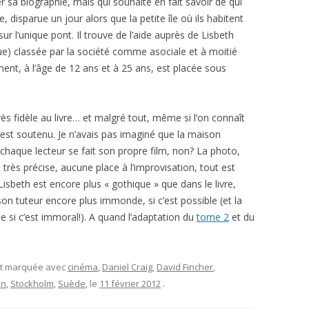
r sa biographie, mais qui souhaite en fait savoir de qui
e, disparue un jour alors que la petite île où ils habitent
ur l’unique pont. Il trouve de l’aide auprès de Lisbeth
ue) classée par la société comme asociale et à moitié
ment, à l’âge de 12 ans et à 25 ans, est placée sous
très fidèle au livre… et malgré tout, même si l’on connaît
 est soutenu. Je n’avais pas imaginé que la maison
s chaque lecteur se fait son propre film, non? La photo,
très précise, aucune place à l’improvisation, tout est
Lisbeth est encore plus « gothique » que dans le livre,
son tuteur encore plus immonde, si c’est possible (et la
 si c’est immoral!). A quand l’adaptation du
tome 2
et du
et marquée avec
cinéma
,
Daniel Craig
,
David Fincher
,
on
,
Stockholm
,
Suède
, le
11 février 2012
.