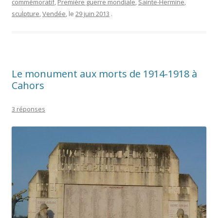
commémoratif
,
Première guerre mondiale
,
Sainte-Hermine
,
sculpture
,
Vendée
, le
29 juin 2013
.
Le monument aux morts de 1914-1918 à
Cahors
3 réponses