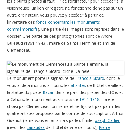
les albums photos (il faut l’IP de l’ordinateur pour accéder à la
visionneuse, un lien enregistré ne fonctionne donc pas sur un
autre ordinateur, vous pouvez y accéder à partir de
l’inventaire des
fonds concernant les monuments
commémoratifs
). Une partie des images sont reprises dans le
dossier. Une partie de ces photographies sont de André
Bujeaud (1861-1943), maire de Sainte-Hermine et ami de
Clemenceau.
Le monument porte la signature de
François Sicard
, dont je
vous ai déjà montré, à Tours, les
atlantes
de l’hôtel de ville et
la statue du poète
Racan
dans le parc des prébendes d’Oe, et
à Cahors, le monument aux morts de
1914-1918
. Il a été
choisi par Clemenceau lui-même et ne figurait pas parmi les
quatre artistes proposés par le comité de souscription, Arthur
Guéniot (je ne vous en ai jamais parlé), Émile
Joseph Carlier
(revoir les
cariatides
de l’hôtel de ville de Tours),
Pierre