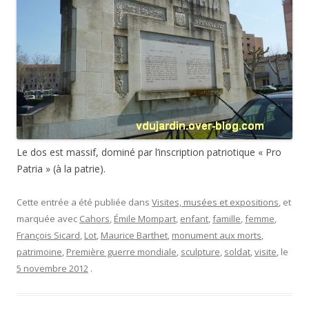
Le dos est massif, dominé par l’inscription patriotique « Pro
Patria » (à la patrie).
Cette entrée a été publiée dans
Visites, musées et expositions
, et
marquée avec
Cahors
,
Émile Mompart
,
enfant
,
famille
,
femme
,
François Sicard
,
Lot
,
Maurice Barthet
,
monument aux morts
,
patrimoine
,
Première guerre mondiale
,
sculpture
,
soldat
,
visite
, le
5 novembre 2012
.