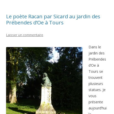
Le poète Racan par Sicard au jardin des
Prébendes d’Oe à Tours
Laisser un commentaire
Dans le
jardin des
Prébendes
d’Oe à
Tours se
trouvent
plusieurs
statues. Je
vous
présente
aujourd’hui