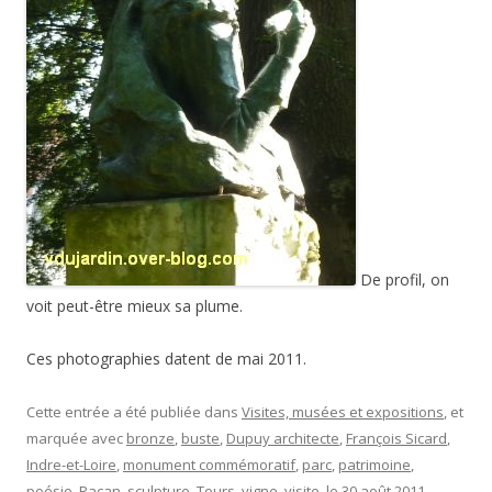
De profil, on
voit peut-être mieux sa plume.
Ces photographies datent de mai 2011.
Cette entrée a été publiée dans
Visites, musées et expositions
, et
marquée avec
bronze
,
buste
,
Dupuy architecte
,
François Sicard
,
Indre-et-Loire
,
monument commémoratif
,
parc
,
patrimoine
,
poésie
,
Racan
,
sculpture
,
Tours
,
vigne
,
visite
, le
30 août 2011
.