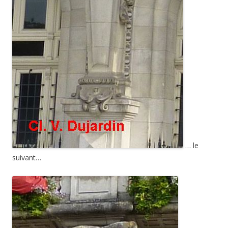
… le
suivant…