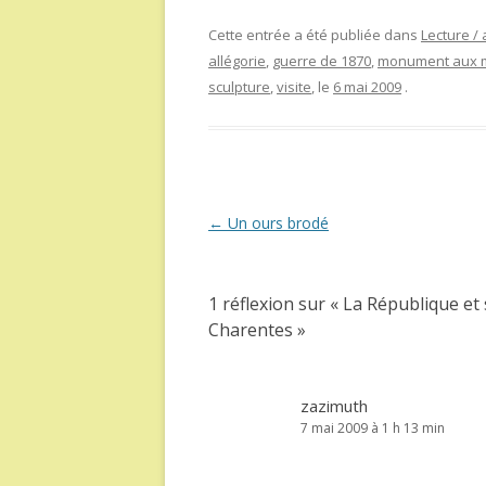
Cette entrée a été publiée dans
Lecture / 
allégorie
,
guerre de 1870
,
monument aux 
sculpture
,
visite
, le
6 mai 2009
.
Navigation
←
Un ours brodé
des
articles
1 réflexion sur «
La République et
Charentes
»
zazimuth
7 mai 2009 à 1 h 13 min