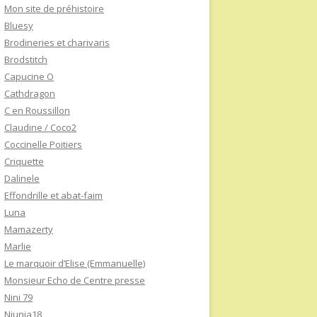
Mon site de préhistoire
Bluesy
Brodineries et charivaris
Brodstitch
Capucine O
Cathdragon
C en Roussillon
Claudine / Coco2
Coccinelle Poitiers
Criquette
Dalinele
Effondrille et abat-faim
Luna
Mamazerty
Marlie
Le marquoir d’Elise (Emmanuelle)
Monsieur Echo de Centre presse
Nini 79
Niunia18