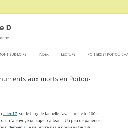
e D
roderie…
Aller
au
ONT-SUR-LOIRE
INDEX
LECTURE
POITIERS ET POITOU-CH
contenu
onuments aux morts en Poitou-
 à
Leen17
, sur le blog de laquelle j’avais posté le 100e
 qui m’a envoyé un super cadeau… Un peu de patience,
rerai demain si je ne rentre pas à nouveau tard du