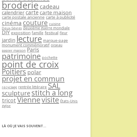
broderie
cadeau
carte
carte maison
calendrier
carte postale ancienne
carte à publicité
couture
cinéma
cuisine
deuxième guerre mondiale
Deux-Sèvres
DIY
exposition
festival
famille
fleur
lecture
jardin
marque-page
monument commémoratif
oiseau
Paris
papier maison
patrimoine
pochette
point de croix
Poitiers
polar
projet en commun
SAL
rentrée littéraire
recyclage
stitch a long
sculpture
Vienne
visite
tricot
États-Unis
église
LÀ OÙ JE VAIS SOUVENT…