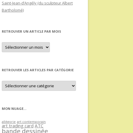
Saint-Jean-d’Angély (du sculpteur Albert
Bartholomé)
RETROUVER UN ARTICLE PAR MOIS
Retrouver
un
article
par
mois
RETROUVER LES ARTICLES PAR CATÉGORIE
Retrouver
les
articles
par
catégorie
MON NUAGE…
allégorie
art contemporain
art trading card
ATC
bande dessinée