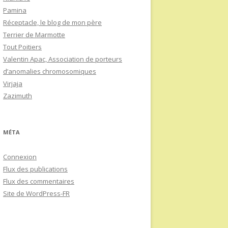
Pamina
Réceptacle, le blog de mon père
Terrier de Marmotte
Tout Poitiers
Valentin Apac, Association de porteurs
d’anomalies chromosomiques
Virjaja
Zazimuth
MÉTA
Connexion
Flux des publications
Flux des commentaires
Site de WordPress-FR