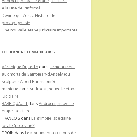
Androcur, nouvelle étape judiciaire
A la une de L’informé
Devine qui c’est… Histoire de
prosopagnosie
Une nouvelle étape judiciaire importante
LES DERNIERS COMMENTAIRES
Véronique Dujardin
dans
Le monument
aux morts de Saint-Jean-d’Angély (du
sculpteur Albert Bartholomé)
monique
dans
Androcur, nouvelle étape
judiciaire
BARRIQUAULT
dans
Androcur, nouvelle
étape judiciaire
FRANCOIS
dans
La grimolle, spécialité
locale (poitevine?)
DROIN
dans
Le monument aux morts de