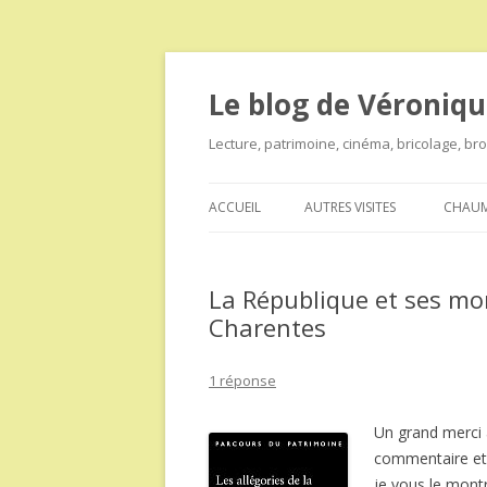
Le blog de Véroniqu
Lecture, patrimoine, cinéma, bricolage, b
ACCUEIL
AUTRES VISITES
CHAUM
La République et ses m
Charentes
1 réponse
Un grand merci
commentaire et
je vous le mont