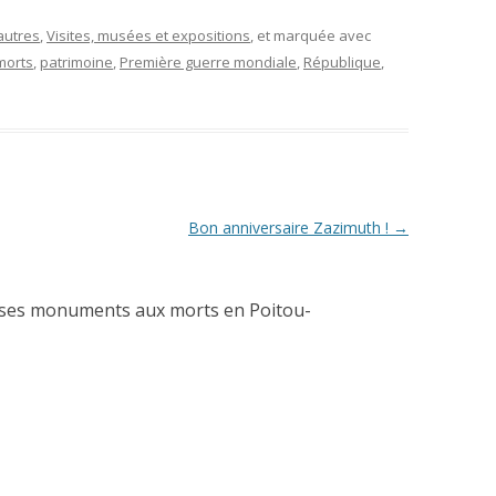
autres
,
Visites, musées et expositions
, et marquée avec
morts
,
patrimoine
,
Première guerre mondiale
,
République
,
Bon anniversaire Zazimuth !
→
 ses monuments aux morts en Poitou-