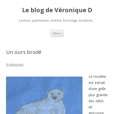
Le blog de Véronique D
Lecture, patrimoine, cinéma, bricolage, broderie…
Aller
Menu
au
contenu
Un ours brodé
9 réponses
Le modèle
est extrait
d’une grille
plus grande
des
Idées
de
Marianne
,