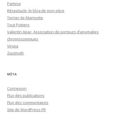
Pamina
Réceptacle, le blog de mon père
Terrier de Marmotte
Tout Poitiers
Valentin Apac, Association de porteurs d’anomalies
chromosomiques
Virjaja
Zazimuth
MÉTA
Connexion
Flux des publications
Flux des commentaires
Site de WordPress-FR