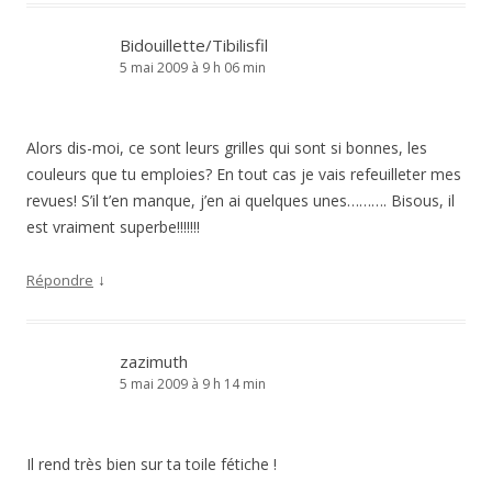
Bidouillette/Tibilisfil
5 mai 2009 à 9 h 06 min
Alors dis-moi, ce sont leurs grilles qui sont si bonnes, les
couleurs que tu emploies? En tout cas je vais refeuilleter mes
revues! S’il t’en manque, j’en ai quelques unes………. Bisous, il
est vraiment superbe!!!!!!!
↓
Répondre
zazimuth
5 mai 2009 à 9 h 14 min
Il rend très bien sur ta toile fétiche !