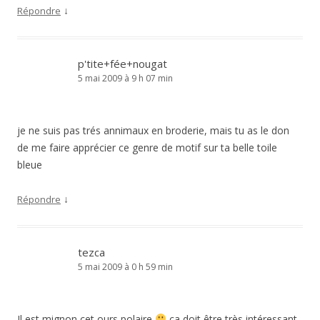
↓
Répondre
p'tite+fée+nougat
5 mai 2009 à 9 h 07 min
je ne suis pas trés annimaux en broderie, mais tu as le don
de me faire apprécier ce genre de motif sur ta belle toile
bleue
↓
Répondre
tezca
5 mai 2009 à 0 h 59 min
Il est mignon cet ours polaire
ça doit être très intéressant