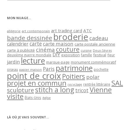
articles
par
catégorie
MON NUAGE…
art trading card
ATC
allégorie
art contemporain
broderie
bande dessinée
cadeau
carte
carte maison
calendrier
carte postale ancienne
couture
cinéma
carte à publicité
cuisine
Deux-Sèvres
DIY
exposition
festival
famille
deuxième guerre mondiale
fleur
lecture
jardin
marque-page
monument commémoratif
patrimoine
Paris
oiseau
papier maison
pochette
point de croix
Poitiers
polar
projet en commun
SAL
rentrée littéraire
recyclage
stitch a long
Vienne
sculpture
tricot
visite
États-Unis
église
LÀ OÙ JE VAIS SOUVENT…