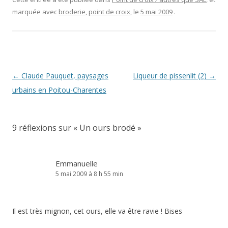
marquée avec
broderie
,
point de croix
, le
5 mai 2009
.
Navigation
←
Claude Pauquet, paysages
Liqueur de pissenlit (2)
→
des
urbains en Poitou-Charentes
articles
9 réflexions sur «
Un ours brodé
»
Emmanuelle
5 mai 2009 à 8 h 55 min
Il est très mignon, cet ours, elle va être ravie ! Bises