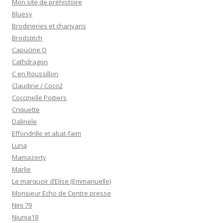
Mon site de préhistoire
Bluesy
Brodineries et charivaris
Brodstitch
Capucine O
Cathdragon
C en Roussillon
Claudine / Coco2
Coccinelle Poitiers
Criquette
Dalinele
Effondrille et abat-faim
Luna
Mamazerty
Marlie
Le marquoir d’Elise (Emmanuelle)
Monsieur Echo de Centre presse
Nini 79
Niunia18