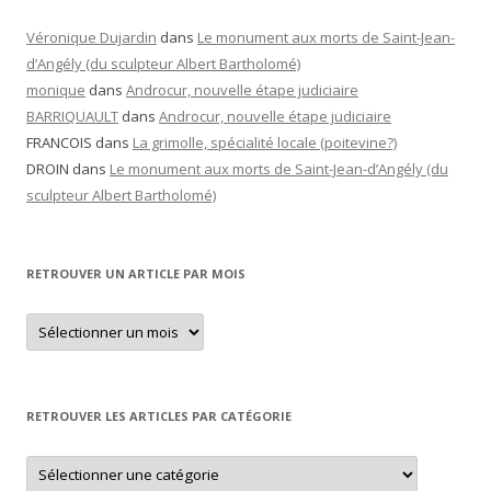
Véronique Dujardin
dans
Le monument aux morts de Saint-Jean-
d’Angély (du sculpteur Albert Bartholomé)
monique
dans
Androcur, nouvelle étape judiciaire
BARRIQUAULT
dans
Androcur, nouvelle étape judiciaire
FRANCOIS
dans
La grimolle, spécialité locale (poitevine?)
DROIN
dans
Le monument aux morts de Saint-Jean-d’Angély (du
sculpteur Albert Bartholomé)
RETROUVER UN ARTICLE PAR MOIS
Retrouver
un
article
par
mois
RETROUVER LES ARTICLES PAR CATÉGORIE
Retrouver
les