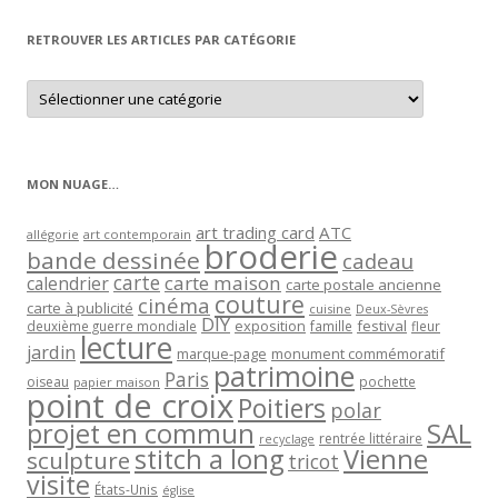
mois
RETROUVER LES ARTICLES PAR CATÉGORIE
Retrouver
les
articles
par
catégorie
MON NUAGE…
art trading card
ATC
allégorie
art contemporain
broderie
bande dessinée
cadeau
carte
carte maison
calendrier
carte postale ancienne
couture
cinéma
carte à publicité
cuisine
Deux-Sèvres
DIY
exposition
festival
famille
deuxième guerre mondiale
fleur
lecture
jardin
marque-page
monument commémoratif
patrimoine
Paris
oiseau
papier maison
pochette
point de croix
Poitiers
polar
projet en commun
SAL
rentrée littéraire
recyclage
stitch a long
Vienne
sculpture
tricot
visite
États-Unis
église