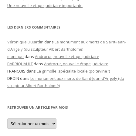
Une nouvelle étape judiciaire importante
LES DERNIERS COMMENTAIRES
Véronique Dujardin
dans
Le monument aux morts de Saint-Jean-
d’Angély (du sculpteur Albert Bartholomé)
monique
dans
Androcur, nouvelle étape judiciaire
BARRIQUAULT
dans
Androcur, nouvelle étape judiciaire
FRANCOIS
dans
La grimolle, spécialité locale (poitevine?)
DROIN
dans
Le monument aux morts de Saint-Jean-d’Angély (du
sculpteur Albert Bartholomé)
RETROUVER UN ARTICLE PAR MOIS
Retrouver
un
article
par