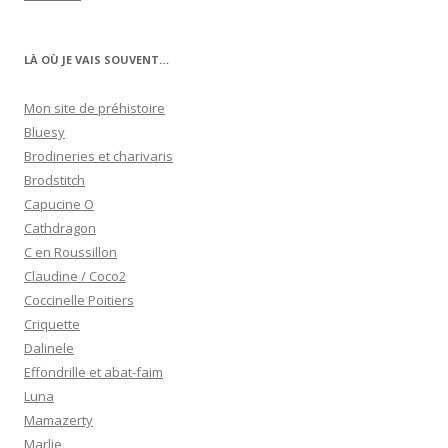
LÀ OÙ JE VAIS SOUVENT…
Mon site de préhistoire
Bluesy
Brodineries et charivaris
Brodstitch
Capucine O
Cathdragon
C en Roussillon
Claudine / Coco2
Coccinelle Poitiers
Criquette
Dalinele
Effondrille et abat-faim
Luna
Mamazerty
Marlie