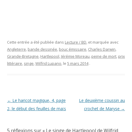
Cette entrée a été publiée dans
Lecture / BD
, et marquée avec
Angleterre
,
bande dessinée
,
bouc émissaire
,
Charles Darwin
,
Grande-Bretagne
,
Hartlepool
,
Jérémie Moreau
,
peine de mort
,
prix
littéraire
,
singe
,
Wilfrid Lupano
, le
5 mars 2014
.
Navigation
←
Le haricot magique, 4, page
Le deuxième coussin au
des
2, le début des feuilles de maïs
crochet de Maryse
→
articles
5 réflexions sur «
Le singe de Hartlepool de Wilfrid