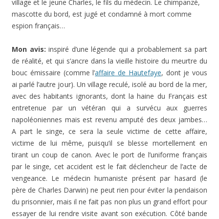
village et le jeune Charles, le fils du médecin. Le chimpanzé,
mascotte du bord, est jugé et condamné à mort comme
espion français…
Mon avis:
inspiré d’une légende qui a probablement sa part
de réalité, et qui s’ancre dans la vieille histoire du meurtre du
bouc émissaire (comme l’
affaire de Hautefaye
, dont je vous
ai parlé l’autre jour). Un village reculé, isolé au bord de la mer,
avec des habitants ignorants, dont la haine du Français est
entretenue par un vétéran qui a survécu aux guerres
napoléoniennes mais est revenu amputé des deux jambes…
A part le singe, ce sera la seule victime de cette affaire,
victime de lui même, puisqu’il se blesse mortellement en
tirant un coup de canon. Avec le port de l’uniforme français
par le singe, cet accident est le fait déclencheur de l’acte de
vengeance. Le médecin humaniste présent par hasard (le
père de Charles Darwin) ne peut rien pour éviter la pendaison
du prisonnier, mais il ne fait pas non plus un grand effort pour
essayer de lui rendre visite avant son exécution. Côté bande