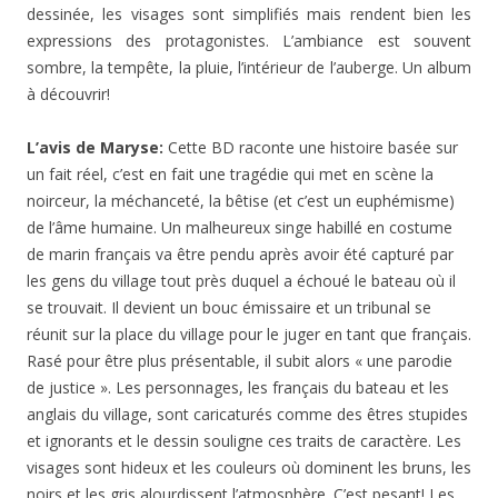
dessinée, les visages sont simplifiés mais rendent bien les
expressions des protagonistes. L’ambiance est souvent
sombre, la tempête, la pluie, l’intérieur de l’auberge. Un album
à découvrir!
L’avis de Maryse:
Cette BD raconte une histoire basée sur
un fait réel, c’est en fait une tragédie qui met en scène la
noirceur, la méchanceté, la bêtise (et c’est un euphémisme)
de l’âme humaine. Un malheureux singe habillé en costume
de marin français va être pendu après avoir été capturé par
les gens du village tout près duquel a échoué le bateau où il
se trouvait. Il devient un bouc émissaire et un tribunal se
réunit sur la place du village pour le juger en tant que français.
Rasé pour être plus présentable, il subit alors « une parodie
de justice ». Les personnages, les français du bateau et les
anglais du village, sont caricaturés comme des êtres stupides
et ignorants et le dessin souligne ces traits de caractère. Les
visages sont hideux et les couleurs où dominent les bruns, les
noirs et les gris alourdissent l’atmosphère. C’est pesant! Les