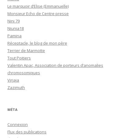
Le marquoir d’Elise (Emmanuelle)
Monsieur Echo de Centre presse
Nini 79
Niunia18
Pamina
Réceptacle, le blog de mon père
Terrier de Marmotte
Tout Poitiers
Valentin Apac, Association de porteurs d’anomalies
chromosomiques
Virjaja
Zazimuth
MÉTA
Connexion
Flux des publications