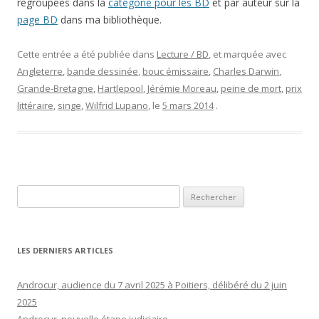
regroupées dans la
catégorie pour les BD
et par auteur sur la
page BD
dans ma bibliothèque.
Cette entrée a été publiée dans
Lecture / BD
, et marquée avec
Angleterre
,
bande dessinée
,
bouc émissaire
,
Charles Darwin
,
Grande-Bretagne
,
Hartlepool
,
Jérémie Moreau
,
peine de mort
,
prix
littéraire
,
singe
,
Wilfrid Lupano
, le
5 mars 2014
.
Rechercher :
LES DERNIERS ARTICLES
Androcur, audience du 7 avril 2025 à Poitiers, délibéré du 2 juin
2025