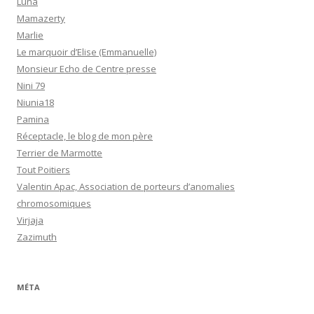
Luna
Mamazerty
Marlie
Le marquoir d’Elise (Emmanuelle)
Monsieur Echo de Centre presse
Nini 79
Niunia18
Pamina
Réceptacle, le blog de mon père
Terrier de Marmotte
Tout Poitiers
Valentin Apac, Association de porteurs d’anomalies
chromosomiques
Virjaja
Zazimuth
MÉTA