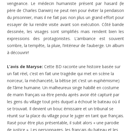
vengeance. Le médecin humaniste présent par hasard (le
père de Charles Darwin) ne peut rien pour éviter la pendaison
du prisonnier, mais il ne fait pas non plus un grand effort pour
essayer de lui rendre visite avant son exécution. Côté bande
dessinée, les visages sont simplifiés mais rendent bien les
expressions des protagonistes. L’ambiance est souvent
sombre, la tempête, la pluie, l’intérieur de l’auberge. Un album
à découvrir!
L’avis de Maryse:
Cette BD raconte une histoire basée sur
un fait réel, c’est en fait une tragédie qui met en scène la
noirceur, la méchanceté, la bêtise (et c’est un euphémisme)
de l’âme humaine. Un malheureux singe habillé en costume
de marin français va être pendu après avoir été capturé par
les gens du village tout près duquel a échoué le bateau où il
se trouvait. Il devient un bouc émissaire et un tribunal se
réunit sur la place du village pour le juger en tant que français.
Rasé pour être plus présentable, il subit alors « une parodie
de justice ». Les personnages, les français du bateau et les