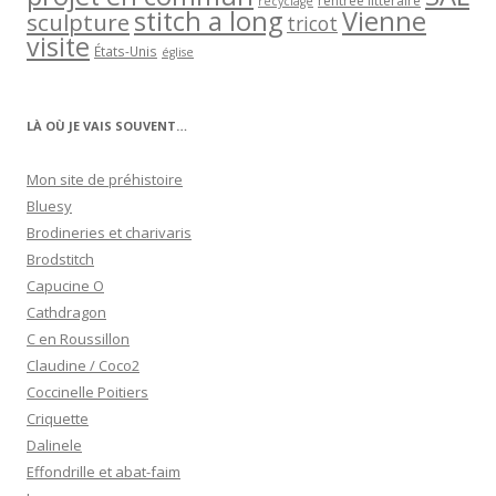
rentrée littéraire
recyclage
stitch a long
Vienne
sculpture
tricot
visite
États-Unis
église
LÀ OÙ JE VAIS SOUVENT…
Mon site de préhistoire
Bluesy
Brodineries et charivaris
Brodstitch
Capucine O
Cathdragon
C en Roussillon
Claudine / Coco2
Coccinelle Poitiers
Criquette
Dalinele
Effondrille et abat-faim