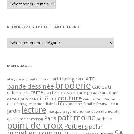
Retrouver
un
article
par
mois
RETROUVER LES ARTICLES PAR CATÉGORIE
Retrouver
les
articles
par
catégorie
MON NUAGE…
art trading card
ATC
allégorie
art contemporain
broderie
bande dessinée
cadeau
carte
carte maison
calendrier
carte postale ancienne
couture
cinéma
carte à publicité
cuisine
Deux-Sèvres
DIY
exposition
festival
famille
deuxième guerre mondiale
fleur
lecture
jardin
marque-page
monument commémoratif
patrimoine
Paris
oiseau
papier maison
pochette
point de croix
Poitiers
polar
projet en commun
SAL