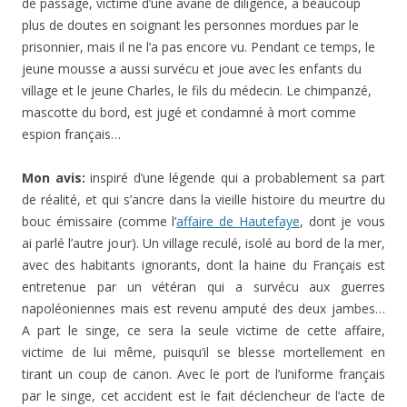
de passage, victime d’une avarie de diligence, a beaucoup
plus de doutes en soignant les personnes mordues par le
prisonnier, mais il ne l’a pas encore vu. Pendant ce temps, le
jeune mousse a aussi survécu et joue avec les enfants du
village et le jeune Charles, le fils du médecin. Le chimpanzé,
mascotte du bord, est jugé et condamné à mort comme
espion français…
Mon avis:
inspiré d’une légende qui a probablement sa part
de réalité, et qui s’ancre dans la vieille histoire du meurtre du
bouc émissaire (comme l’
affaire de Hautefaye
, dont je vous
ai parlé l’autre jour). Un village reculé, isolé au bord de la mer,
avec des habitants ignorants, dont la haine du Français est
entretenue par un vétéran qui a survécu aux guerres
napoléoniennes mais est revenu amputé des deux jambes…
A part le singe, ce sera la seule victime de cette affaire,
victime de lui même, puisqu’il se blesse mortellement en
tirant un coup de canon. Avec le port de l’uniforme français
par le singe, cet accident est le fait déclencheur de l’acte de