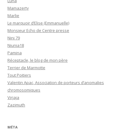
Luna
Mamazerty
Marlie
Le marquoir d’Elise (Emmanuelle)
Monsieur Echo de Centre presse
Nini 79
Niunia18
Pamina
Réceptacle, le blog de mon père
Terrier de Marmotte
Tout Poitiers
Valentin Apac, Association de porteurs d’anomalies
chromosomiques
Virjaja
Zazimuth
MÉTA