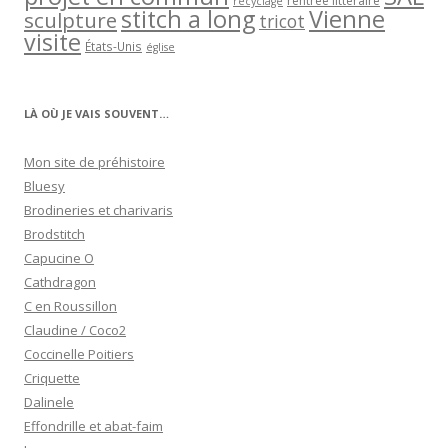
rentrée littéraire
recyclage
stitch a long
Vienne
sculpture
tricot
visite
États-Unis
église
LÀ OÙ JE VAIS SOUVENT…
Mon site de préhistoire
Bluesy
Brodineries et charivaris
Brodstitch
Capucine O
Cathdragon
C en Roussillon
Claudine / Coco2
Coccinelle Poitiers
Criquette
Dalinele
Effondrille et abat-faim