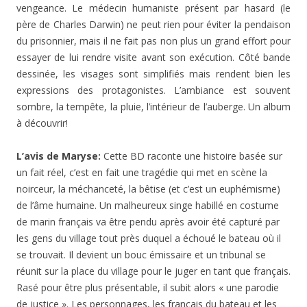
vengeance. Le médecin humaniste présent par hasard (le
père de Charles Darwin) ne peut rien pour éviter la pendaison
du prisonnier, mais il ne fait pas non plus un grand effort pour
essayer de lui rendre visite avant son exécution. Côté bande
dessinée, les visages sont simplifiés mais rendent bien les
expressions des protagonistes. L’ambiance est souvent
sombre, la tempête, la pluie, l’intérieur de l’auberge. Un album
à découvrir!
L’avis de Maryse:
Cette BD raconte une histoire basée sur
un fait réel, c’est en fait une tragédie qui met en scène la
noirceur, la méchanceté, la bêtise (et c’est un euphémisme)
de l’âme humaine. Un malheureux singe habillé en costume
de marin français va être pendu après avoir été capturé par
les gens du village tout près duquel a échoué le bateau où il
se trouvait. Il devient un bouc émissaire et un tribunal se
réunit sur la place du village pour le juger en tant que français.
Rasé pour être plus présentable, il subit alors « une parodie
de justice ». Les personnages, les français du bateau et les