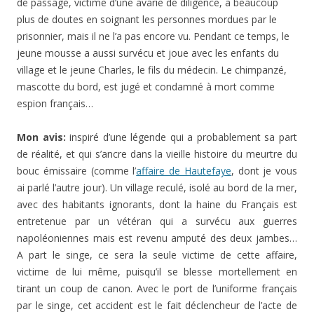
de passage, victime d’une avarie de diligence, a beaucoup
plus de doutes en soignant les personnes mordues par le
prisonnier, mais il ne l’a pas encore vu. Pendant ce temps, le
jeune mousse a aussi survécu et joue avec les enfants du
village et le jeune Charles, le fils du médecin. Le chimpanzé,
mascotte du bord, est jugé et condamné à mort comme
espion français…
Mon avis:
inspiré d’une légende qui a probablement sa part
de réalité, et qui s’ancre dans la vieille histoire du meurtre du
bouc émissaire (comme l’
affaire de Hautefaye
, dont je vous
ai parlé l’autre jour). Un village reculé, isolé au bord de la mer,
avec des habitants ignorants, dont la haine du Français est
entretenue par un vétéran qui a survécu aux guerres
napoléoniennes mais est revenu amputé des deux jambes…
A part le singe, ce sera la seule victime de cette affaire,
victime de lui même, puisqu’il se blesse mortellement en
tirant un coup de canon. Avec le port de l’uniforme français
par le singe, cet accident est le fait déclencheur de l’acte de