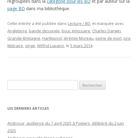
regroupées dans la
catégorie pour les BD
et par auteur sur la
page BD
dans ma bibliothèque.
Cette entrée a été publiée dans
Lecture / BD
, et marquée avec
Angleterre
,
bande dessinée
,
bouc émissaire
,
Charles Darwin
,
Grande-Bretagne
,
Hartlepool
,
Jérémie Moreau
,
peine de mort
,
prix
littéraire
,
singe
,
Wilfrid Lupano
, le
5 mars 2014
.
Rechercher :
LES DERNIERS ARTICLES
Androcur, audience du 7 avril 2025 à Poitiers, délibéré du 2 juin
2025