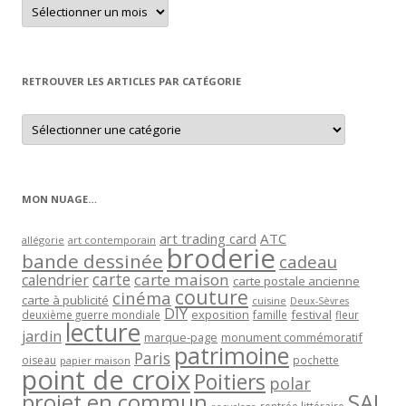
Retrouver
un
article
par
mois
RETROUVER LES ARTICLES PAR CATÉGORIE
Retrouver
les
articles
par
catégorie
MON NUAGE…
art trading card
ATC
allégorie
art contemporain
broderie
bande dessinée
cadeau
carte
carte maison
calendrier
carte postale ancienne
couture
cinéma
carte à publicité
cuisine
Deux-Sèvres
DIY
exposition
festival
famille
deuxième guerre mondiale
fleur
lecture
jardin
marque-page
monument commémoratif
patrimoine
Paris
oiseau
papier maison
pochette
point de croix
Poitiers
polar
projet en commun
SAL