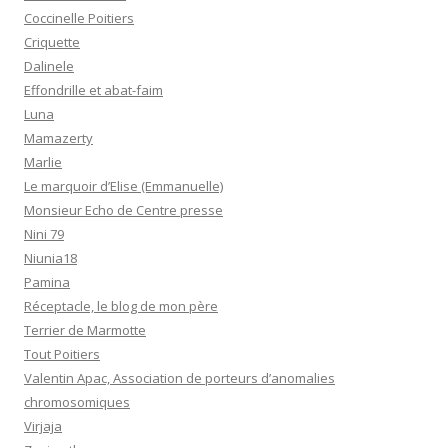
Coccinelle Poitiers
Criquette
Dalinele
Effondrille et abat-faim
Luna
Mamazerty
Marlie
Le marquoir d’Elise (Emmanuelle)
Monsieur Echo de Centre presse
Nini 79
Niunia18
Pamina
Réceptacle, le blog de mon père
Terrier de Marmotte
Tout Poitiers
Valentin Apac, Association de porteurs d’anomalies
chromosomiques
Virjaja