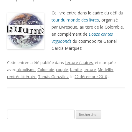
Ce livre entre dans le cadre du défi du
tour du monde des livres
, organisé
par Livresque, au titre de la Colombie,
en complément de
Douze contes
vagabonds
du cosmopolite Gabriel
García Márquez.
Cette entrée a été publiée dans
Lecture / autres
, et marquée
avec
alcoolisme
,
Colombie
,
couple
,
famille
,
lecture
,
Medellín
,
rentrée littéraire
,
Tomàs Gonzàlez
, le
22 décembre 2010
.
Rechercher :