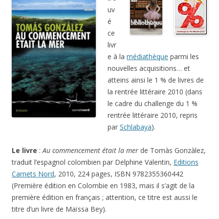
uv
é
ce
livr
e à la
médiathèque
parmi les
nouvelles acquisitions… et
atteins ainsi le 1 % de livres de
la rentrée littéraire 2010 (dans
le cadre du challenge du 1 %
rentrée littéraire 2010, repris
par
Schlabaya
).
Le livre
:
Au commencement était la mer
de Tomàs Gonzàlez,
traduit l’espagnol colombien par Delphine Valentin,
Editions
Carnets Nord
, 2010, 224 pages, ISBN 9782355360442
(Première édition en Colombie en 1983, mais il s’agit de la
première édition en français ; attention, ce titre est aussi le
titre d’un livre de Maïssa Bey).