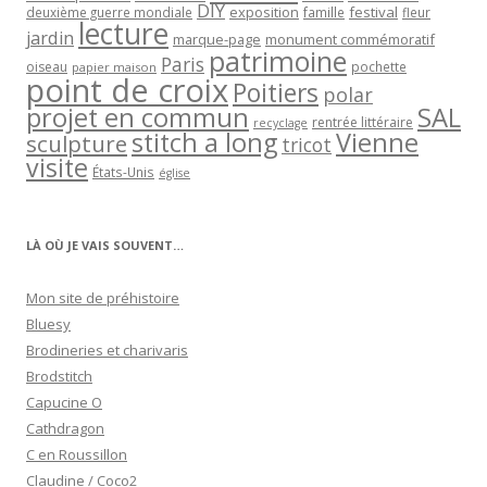
DIY
exposition
festival
famille
deuxième guerre mondiale
fleur
lecture
jardin
marque-page
monument commémoratif
patrimoine
Paris
oiseau
papier maison
pochette
point de croix
Poitiers
polar
projet en commun
SAL
rentrée littéraire
recyclage
stitch a long
Vienne
sculpture
tricot
visite
États-Unis
église
LÀ OÙ JE VAIS SOUVENT…
Mon site de préhistoire
Bluesy
Brodineries et charivaris
Brodstitch
Capucine O
Cathdragon
C en Roussillon
Claudine / Coco2