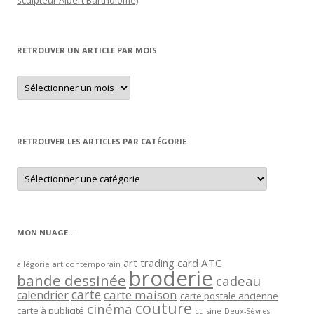
sculpteur Albert Bartholomé)
RETROUVER UN ARTICLE PAR MOIS
Retrouver
un
article
par
mois
RETROUVER LES ARTICLES PAR CATÉGORIE
Retrouver
les
articles
par
catégorie
MON NUAGE…
art trading card
ATC
allégorie
art contemporain
broderie
bande dessinée
cadeau
carte
carte maison
calendrier
carte postale ancienne
couture
cinéma
carte à publicité
cuisine
Deux-Sèvres