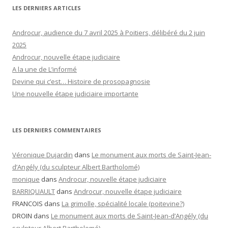
LES DERNIERS ARTICLES
Androcur, audience du 7 avril 2025 à Poitiers, délibéré du 2 juin
2025
Androcur, nouvelle étape judiciaire
A la une de L’informé
Devine qui c’est… Histoire de prosopagnosie
Une nouvelle étape judiciaire importante
LES DERNIERS COMMENTAIRES
Véronique Dujardin
dans
Le monument aux morts de Saint-Jean-
d’Angély (du sculpteur Albert Bartholomé)
monique
dans
Androcur, nouvelle étape judiciaire
BARRIQUAULT
dans
Androcur, nouvelle étape judiciaire
FRANCOIS
dans
La grimolle, spécialité locale (poitevine?)
DROIN
dans
Le monument aux morts de Saint-Jean-d’Angély (du