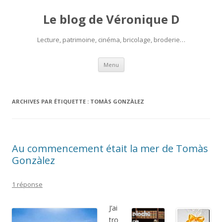
Le blog de Véronique D
Lecture, patrimoine, cinéma, bricolage, broderie…
Aller
Menu
au
contenu
ARCHIVES PAR ÉTIQUETTE :
TOMÀS GONZÀLEZ
Au commencement était la mer de Tomàs
Gonzàlez
1 réponse
J’ai
tro