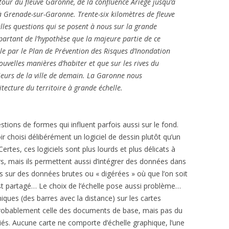
our du fleuve Garonne, de la confluence Ariège jusqu’à
 à Grenade-sur-Garonne. Trente-six kilomètres de fleuve
les questions qui se posent à nous sur la grande
 partant de l’hypothèse que la majeure partie de ce
ble par le Plan de Prévention des Risques d’Inondation
ouvelles manières d’habiter et que sur les rives du
ajeurs de la ville de demain. La Garonne nous
tecture du territoire à grande échelle.
estions de formes qui influent parfois aussi sur le fond.
r choisi délibérément un logiciel de dessin plutôt qu’un
tes, ces logiciels sont plus lourds et plus délicats à
s, mais ils permettent aussi d’intégrer des données dans
s sur des données brutes ou « digérées » où que l’on soit
st partagé… Le choix de l’échelle pose aussi problème…
hiques (des barres avec la distance) sur les cartes
t probablement celle des documents de base, mais pas du
iés. Aucune carte ne comporte d’échelle graphique, l’une