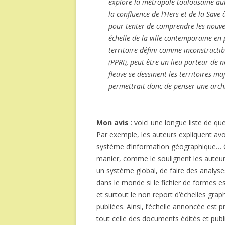
explore la métropole toulousaine aut
la confluence de l’Hers et de la Save
pour tenter de comprendre les nouvel
échelle de la ville contemporaine en
territoire défini comme inconstructi
(PPRI), peut être un lieu porteur de n
fleuve se dessinent les territoires m
permettrait donc de penser une archi
Mon avis
: voici une longue liste de qu
Par exemple, les auteurs expliquent avoi
système d’information géographique… Cer
manier, comme le soulignent les auteur
un système global, de faire des analyse
dans le monde si le fichier de formes e
et surtout le non report d’échelles grap
publiées. Ainsi, l’échelle annoncée es
tout celle des documents édités et publ