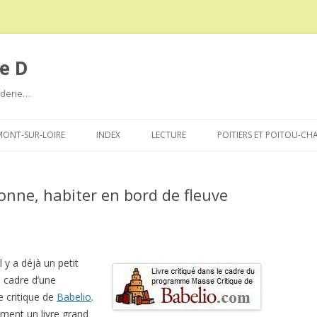
e D
roderie…
Aller
au
ONT-SUR-LOIRE
INDEX
LECTURE
POITIERS ET POITOU-CH
contenu
onne, habiter en bord de fleuve
 il y a déjà un petit
 cadre d’une
 critique de
Babelio
.
iment un livre grand