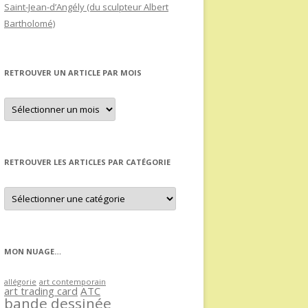
Saint-Jean-d’Angély (du sculpteur Albert
Bartholomé)
RETROUVER UN ARTICLE PAR MOIS
Retrouver
un
article
par
mois
RETROUVER LES ARTICLES PAR CATÉGORIE
Retrouver
les
articles
par
catégorie
MON NUAGE…
allégorie
art contemporain
art trading card
ATC
bande dessinée