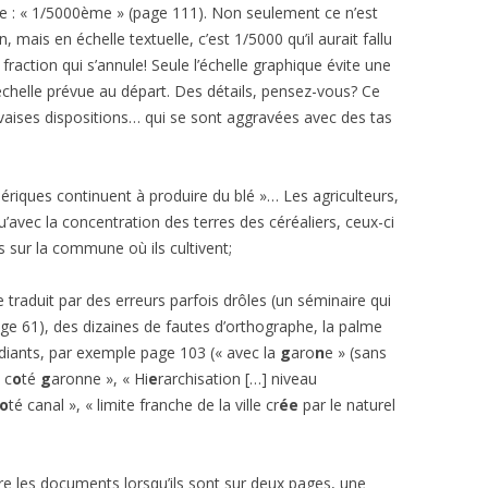
rde : « 1/5000ème » (page 111). Non seulement ce n’est
n, mais en échelle textuelle, c’est 1/5000 qu’il aurait fallu
raction qui s’annule! Seule l’échelle graphique évite une
l’échelle prévue au départ. Des détails, pensez-vous? Ce
aises dispositions… qui se sont aggravées avec des tas
hériques continuent à produire du blé »… Les agriculteurs,
u’avec la concentration des terres des céréaliers, ceux-ci
 sur la commune où ils cultivent;
 traduit par des erreurs parfois drôles (un séminaire qui
ge 61), des dizaines de fautes d’orthographe, la palme
diants, par exemple page 103 (« avec la
g
aro
n
e » (sans
 c
o
té
g
aronne », « Hi
e
rarchisation […] niveau
o
té canal », « limite franche de la ville cr
ée
par le naturel
re les documents lorsqu’ils sont sur deux pages, une