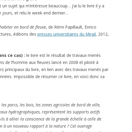
t un sujet qui m’intéresse beaucoup… j’ai lu le livre il y a
 jours, et relu le week-end dernier…
habiter en bord de fleuve
, de Rémi Papillault, Enrico
ctures, éditions des
presses universitaires du Mirail
, 2012,
dans ce cas) :
le livre est le résultat de travaux menés
ions de l’homme aux fleuves lancé en 2008 et piloté à
rs principaux du livre, en lien avec des travaux menés par
nnées. Impossible de résumer ce livre, en voici donc sa
s parcs, les bois, les zones agricoles de bord de ville,
éseaux hydrographiques, représentent les supports actifs
ls à allier la conscience de la grande échelle à celle de
ain à un nouveau rapport à la nature ? Cet ouvrage