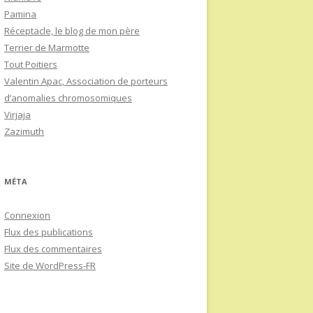
Pamina
Réceptacle, le blog de mon père
Terrier de Marmotte
Tout Poitiers
Valentin Apac, Association de porteurs
d’anomalies chromosomiques
Virjaja
Zazimuth
MÉTA
Connexion
Flux des publications
Flux des commentaires
Site de WordPress-FR