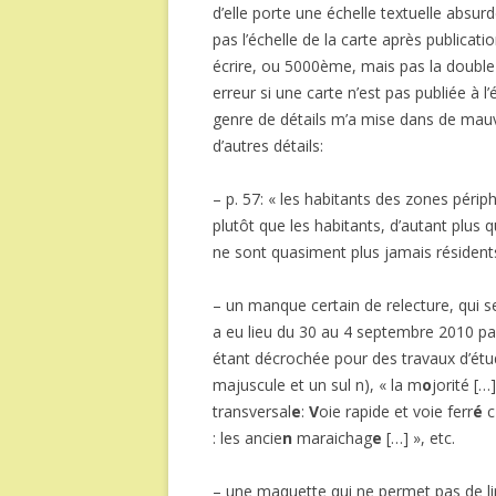
d’elle porte une échelle textuelle absu
pas l’échelle de la carte après publicatio
écrire, ou 5000ème, mais pas la double f
erreur si une carte n’est pas publiée à 
genre de détails m’a mise dans de mauv
d’autres détails:
– p. 57: « les habitants des zones périp
plutôt que les habitants, d’autant plus q
ne sont quasiment plus jamais résidents
– un manque certain de relecture, qui se
a eu lieu du 30 au 4 septembre 2010 pa
étant décrochée pour des travaux d’étu
majuscule et un sul n), « la m
o
jorité […]
transversal
e
:
V
oie rapide et voie ferr
é
c
: les ancie
n
maraichag
e
[…] », etc.
– une maquette qui ne permet pas de li