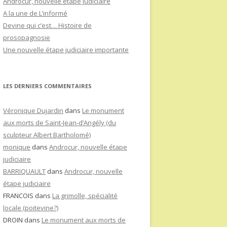
Androcur, nouvelle étape judiciaire
A la une de L’informé
Devine qui c’est… Histoire de
prosopagnosie
Une nouvelle étape judiciaire importante
LES DERNIERS COMMENTAIRES
Véronique Dujardin
dans
Le monument
aux morts de Saint-Jean-d’Angély (du
sculpteur Albert Bartholomé)
monique
dans
Androcur, nouvelle étape
judiciaire
BARRIQUAULT
dans
Androcur, nouvelle
étape judiciaire
FRANCOIS
dans
La grimolle, spécialité
locale (poitevine?)
DROIN
dans
Le monument aux morts de