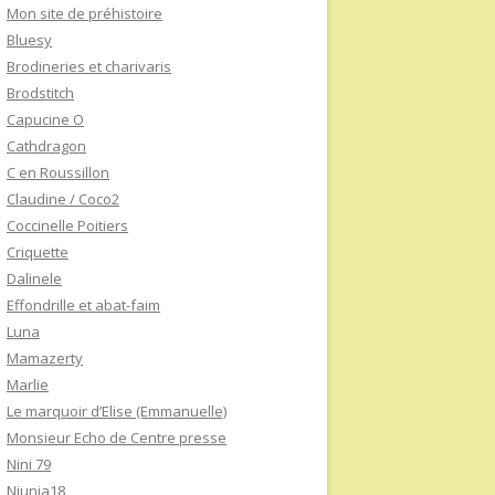
Mon site de préhistoire
Bluesy
Brodineries et charivaris
Brodstitch
Capucine O
Cathdragon
C en Roussillon
Claudine / Coco2
Coccinelle Poitiers
Criquette
Dalinele
Effondrille et abat-faim
Luna
Mamazerty
Marlie
Le marquoir d’Elise (Emmanuelle)
Monsieur Echo de Centre presse
Nini 79
Niunia18