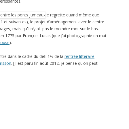
éressantes.
Je regrette quand même que
 et suivantes), le projet d’aménagement avec le centre
pages, mais qu’il n’y ait pas le moindre mot sur le bas-
s en 1775 par François Lucas (que j’ai photographié en mai
louse
).
entre dans le cadre du défi 1% de la
rentrée littéraire
risson
. [Il est paru fin août 2012, je pense qu’on peut