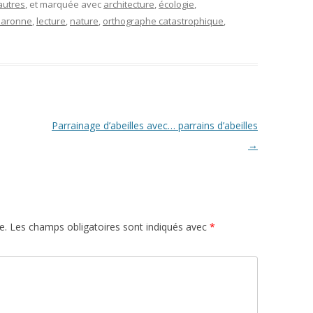
autres
, et marquée avec
architecture
,
écologie
,
Garonne
,
lecture
,
nature
,
orthographe catastrophique
,
Parrainage d’abeilles avec… parrains d’abeilles
→
e.
Les champs obligatoires sont indiqués avec
*