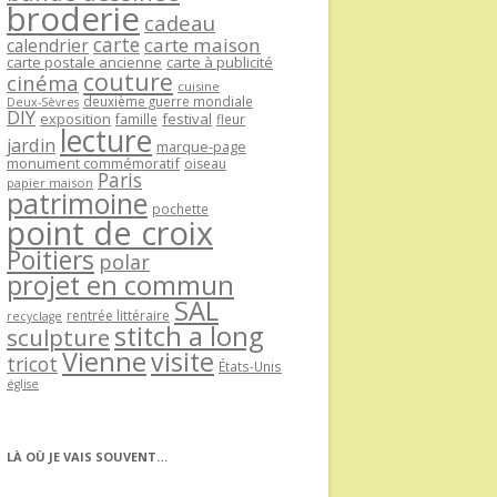
broderie
cadeau
carte
carte maison
calendrier
carte postale ancienne
carte à publicité
couture
cinéma
cuisine
deuxième guerre mondiale
Deux-Sèvres
DIY
exposition
festival
famille
fleur
lecture
jardin
marque-page
monument commémoratif
oiseau
Paris
papier maison
patrimoine
pochette
point de croix
Poitiers
polar
projet en commun
SAL
rentrée littéraire
recyclage
stitch a long
sculpture
Vienne
visite
tricot
États-Unis
église
LÀ OÙ JE VAIS SOUVENT…