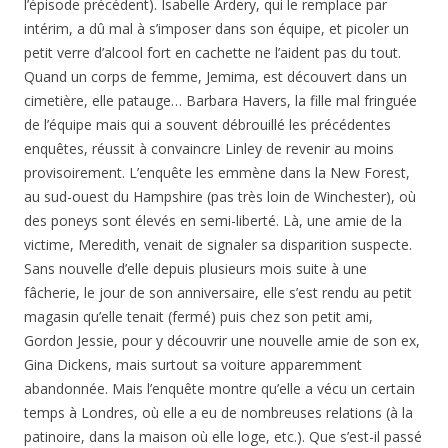
l’épisode précédent). Isabelle Ardery, qui le remplace par
intérim, a dû mal à s’imposer dans son équipe, et picoler un
petit verre d’alcool fort en cachette ne l’aident pas du tout.
Quand un corps de femme, Jemima, est découvert dans un
cimetière, elle patauge… Barbara Havers, la fille mal fringuée
de l’équipe mais qui a souvent débrouillé les précédentes
enquêtes, réussit à convaincre Linley de revenir au moins
provisoirement. L’enquête les emmène dans la New Forest,
au sud-ouest du Hampshire (pas très loin de Winchester), où
des poneys sont élevés en semi-liberté. Là, une amie de la
victime, Meredith, venait de signaler sa disparition suspecte.
Sans nouvelle d’elle depuis plusieurs mois suite à une
fâcherie, le jour de son anniversaire, elle s’est rendu au petit
magasin qu’elle tenait (fermé) puis chez son petit ami,
Gordon Jessie, pour y découvrir une nouvelle amie de son ex,
Gina Dickens, mais surtout sa voiture apparemment
abandonnée. Mais l’enquête montre qu’elle a vécu un certain
temps à Londres, où elle a eu de nombreuses relations (à la
patinoire, dans la maison où elle loge, etc.). Que s’est-il passé