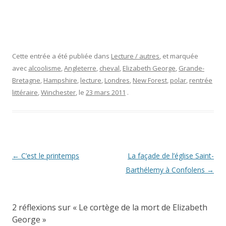
Cette entrée a été publiée dans
Lecture / autres
, et marquée
avec
alcoolisme
,
Angleterre
,
cheval
,
Elizabeth George
,
Grande-
Bretagne
,
Hampshire
,
lecture
,
Londres
,
New Forest
,
polar
,
rentrée
littéraire
,
Winchester
, le
23 mars 2011
.
Navigation
←
C’est le printemps
La façade de l’église Saint-
des
Barthélemy à Confolens
→
articles
2 réflexions sur «
Le cortège de la mort de Elizabeth
George
»