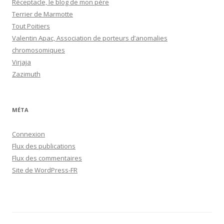
Réceptacle, le blog de mon père
Terrier de Marmotte
Tout Poitiers
Valentin Apac, Association de porteurs d’anomalies
chromosomiques
Virjaja
Zazimuth
MÉTA
Connexion
Flux des publications
Flux des commentaires
Site de WordPress-FR