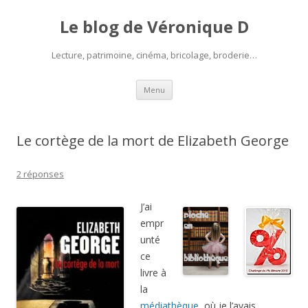
Le blog de Véronique D
Lecture, patrimoine, cinéma, bricolage, broderie…
Aller
Menu
au
contenu
Le cortège de la mort de Elizabeth George
2 réponses
J’ai
empr
unté
ce
livre à
la
médiathèque
, où je l’avais