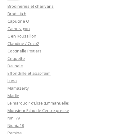
Brodineries et charivaris
Brodstitch
Capucine O
Cathdragon
C en Roussillon
Claudine / Coco2
Coccinelle Poitiers
Criquette
Dalinele
Effondrille et abat-faim
Luna
Mamazerty
Marlie
Le marquoir d’Elise (Emmanuelle)
Monsieur Echo de Centre presse
Nini 79
Niunia18
Pamina