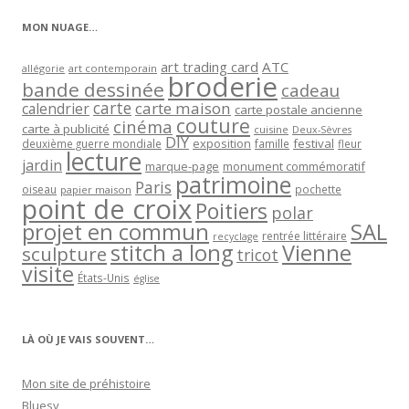
MON NUAGE…
art trading card
ATC
allégorie
art contemporain
broderie
bande dessinée
cadeau
carte
carte maison
calendrier
carte postale ancienne
couture
cinéma
carte à publicité
cuisine
Deux-Sèvres
DIY
exposition
festival
famille
deuxième guerre mondiale
fleur
lecture
jardin
marque-page
monument commémoratif
patrimoine
Paris
oiseau
papier maison
pochette
point de croix
Poitiers
polar
projet en commun
SAL
rentrée littéraire
recyclage
stitch a long
Vienne
sculpture
tricot
visite
États-Unis
église
LÀ OÙ JE VAIS SOUVENT…
Mon site de préhistoire
Bluesy