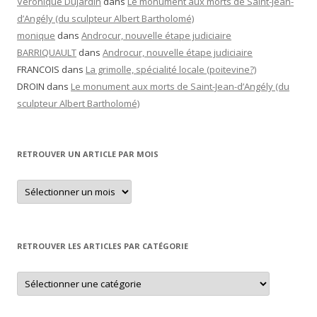
Véronique Dujardin
dans
Le monument aux morts de Saint-Jean-
d’Angély (du sculpteur Albert Bartholomé)
monique
dans
Androcur, nouvelle étape judiciaire
BARRIQUAULT
dans
Androcur, nouvelle étape judiciaire
FRANCOIS
dans
La grimolle, spécialité locale (poitevine?)
DROIN
dans
Le monument aux morts de Saint-Jean-d’Angély (du
sculpteur Albert Bartholomé)
RETROUVER UN ARTICLE PAR MOIS
Retrouver
un
article
par
mois
RETROUVER LES ARTICLES PAR CATÉGORIE
Retrouver
les
articles
par
catégorie