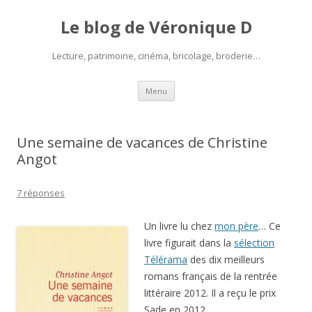
Le blog de Véronique D
Lecture, patrimoine, cinéma, bricolage, broderie…
Aller
Menu
au
contenu
Une semaine de vacances de Christine
Angot
7 réponses
Un livre lu chez
mon père
… Ce
livre figurait dans la
sélection
Télérama
des dix meilleurs
romans français de la rentrée
littéraire 2012. Il a reçu le prix
Sade en 2012.