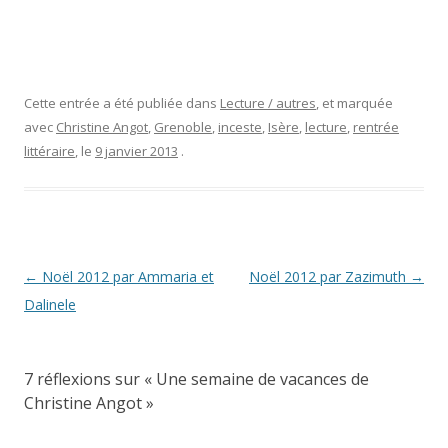
Cette entrée a été publiée dans
Lecture / autres
, et marquée
avec
Christine Angot
,
Grenoble
,
inceste
,
Isère
,
lecture
,
rentrée
littéraire
, le
9 janvier 2013
.
Navigation
←
Noël 2012 par Ammaria et
Noël 2012 par Zazimuth
→
des
Dalinele
articles
7 réflexions sur «
Une semaine de vacances de
Christine Angot
»