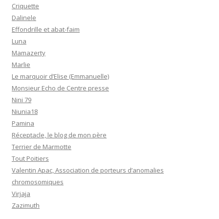
Criquette
Dalinele
Effondrille et abat-faim
Luna
Mamazerty
Marlie
Le marquoir d’Elise (Emmanuelle)
Monsieur Echo de Centre presse
Nini 79
Niunia18
Pamina
Réceptacle, le blog de mon père
Terrier de Marmotte
Tout Poitiers
Valentin Apac, Association de porteurs d’anomalies
chromosomiques
Virjaja
Zazimuth