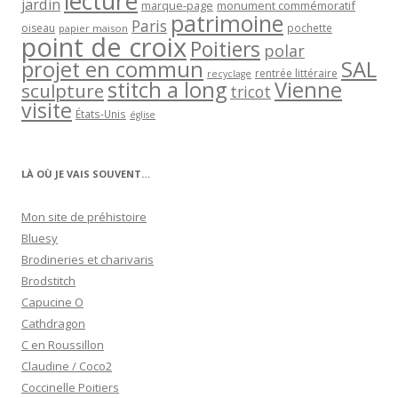
lecture
jardin
marque-page
monument commémoratif
patrimoine
Paris
oiseau
papier maison
pochette
point de croix
Poitiers
polar
projet en commun
SAL
rentrée littéraire
recyclage
stitch a long
Vienne
sculpture
tricot
visite
États-Unis
église
LÀ OÙ JE VAIS SOUVENT…
Mon site de préhistoire
Bluesy
Brodineries et charivaris
Brodstitch
Capucine O
Cathdragon
C en Roussillon
Claudine / Coco2
Coccinelle Poitiers