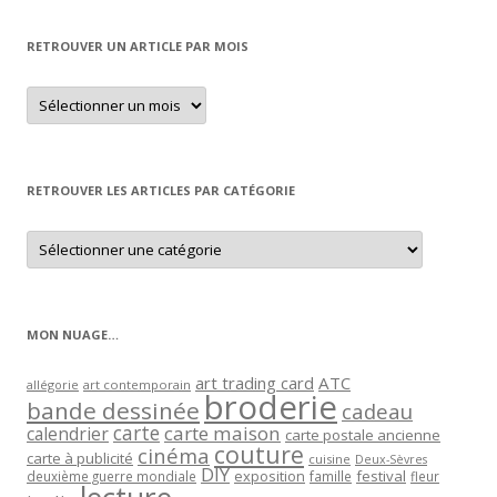
RETROUVER UN ARTICLE PAR MOIS
Retrouver
un
article
par
mois
RETROUVER LES ARTICLES PAR CATÉGORIE
Retrouver
les
articles
par
catégorie
MON NUAGE…
art trading card
ATC
allégorie
art contemporain
broderie
bande dessinée
cadeau
carte
carte maison
calendrier
carte postale ancienne
couture
cinéma
carte à publicité
cuisine
Deux-Sèvres
DIY
exposition
festival
famille
deuxième guerre mondiale
fleur