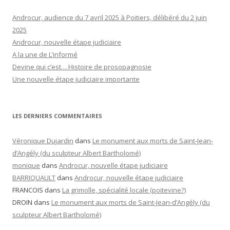
Androcur, audience du 7 avril 2025 à Poitiers, délibéré du 2 juin
2025
Androcur, nouvelle étape judiciaire
A la une de L’informé
Devine qui c’est… Histoire de prosopagnosie
Une nouvelle étape judiciaire importante
LES DERNIERS COMMENTAIRES
Véronique Dujardin
dans
Le monument aux morts de Saint-Jean-
d’Angély (du sculpteur Albert Bartholomé)
monique
dans
Androcur, nouvelle étape judiciaire
BARRIQUAULT
dans
Androcur, nouvelle étape judiciaire
FRANCOIS
dans
La grimolle, spécialité locale (poitevine?)
DROIN
dans
Le monument aux morts de Saint-Jean-d’Angély (du
sculpteur Albert Bartholomé)