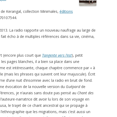
 de Kerangal, collection Minimales,
éditions
070107544.
 2013. La radio rapporte un nouveau naufrage au large de
it écho à de multiples références dans sa vie, cinéma,
urt (encore plus court que
Tangente vers l’est
), petit
les pages blanches, il a bien sa place dans une
forme est intéressante, chaque chapitre commence par « à
le (mais les phrases qui suivent ont leur majuscule). Écrit
hme d’une nuit d’insomnie avec la radio en bruit de fond.
une évocation de la nouvelle version du
Guépard
de
références, je n’aurais sans doute pas pensé au
Chant des
auteure-narratrice dit avoir lu lors de son voyage en
sa, le trajet de ce chant ancestral qui se propage à
 l’ethnographie que les migrations, mais c’est aussi un