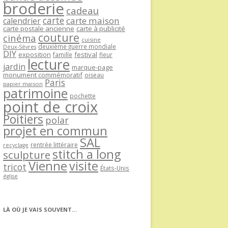
broderie
cadeau
carte
carte maison
calendrier
carte postale ancienne
carte à publicité
couture
cinéma
cuisine
deuxième guerre mondiale
Deux-Sèvres
DIY
exposition
festival
famille
fleur
lecture
jardin
marque-page
monument commémoratif
oiseau
Paris
papier maison
patrimoine
pochette
point de croix
Poitiers
polar
projet en commun
SAL
rentrée littéraire
recyclage
stitch a long
sculpture
Vienne
visite
tricot
États-Unis
église
LÀ OÙ JE VAIS SOUVENT…