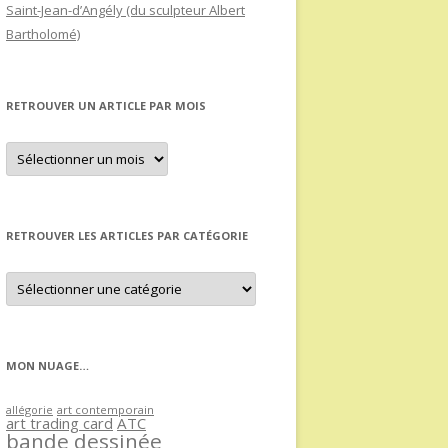
Saint-Jean-d’Angély (du sculpteur Albert
Bartholomé)
RETROUVER UN ARTICLE PAR MOIS
Retrouver
un
article
par
mois
RETROUVER LES ARTICLES PAR CATÉGORIE
Retrouver
les
articles
par
catégorie
MON NUAGE…
allégorie
art contemporain
art trading card
ATC
bande dessinée