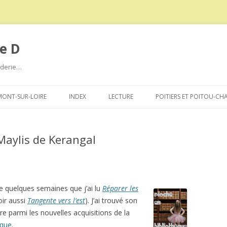
e D
roderie…
Aller
au
ONT-SUR-LOIRE
INDEX
LECTURE
POITIERS ET POITOU-CH
contenu
 Maylis de Kerangal
que quelques semaines que j’ai lu
Réparer les
oir aussi
Tangente vers l’est
). J’ai trouvé son
tre parmi les nouvelles acquisitions de la
que
.