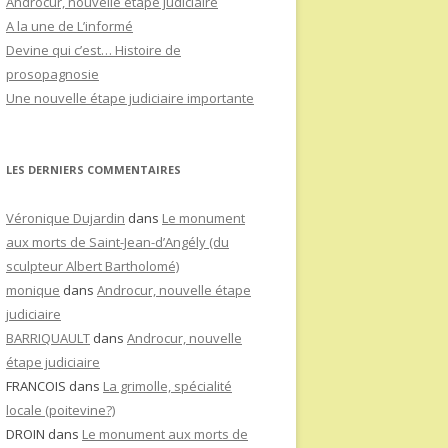
Androcur, nouvelle étape judiciaire
A la une de L’informé
Devine qui c’est… Histoire de
prosopagnosie
Une nouvelle étape judiciaire importante
LES DERNIERS COMMENTAIRES
Véronique Dujardin
dans
Le monument
aux morts de Saint-Jean-d’Angély (du
sculpteur Albert Bartholomé)
monique
dans
Androcur, nouvelle étape
judiciaire
BARRIQUAULT
dans
Androcur, nouvelle
étape judiciaire
FRANCOIS
dans
La grimolle, spécialité
locale (poitevine?)
DROIN
dans
Le monument aux morts de