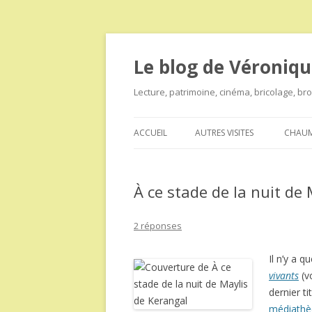
Le blog de Véroniqu
Lecture, patrimoine, cinéma, bricolage, b
ACCUEIL
AUTRES VISITES
CHAUM
À ce stade de la nuit de
2 réponses
Il n’y a 
vivants
(v
dernier ti
médiathè