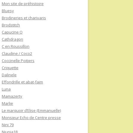
Mon site de préhistoire
Bluesy
Brodineries et charivaris
Brodstitch
Capucine O
Cathdragon
C en Roussillon
Claudine / Coco2
Coccinelle Poitiers
Criquette
Dalinele
Effondrille et abat-faim
Luna
Mamazerty
Marlie
Le marquoir d’Elise (Emmanuelle)
Monsieur Echo de Centre presse
Nini 79
Niunia18