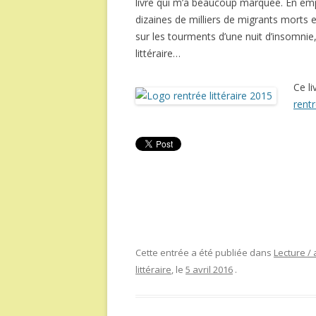
livre qui m’a beaucoup marquée. En empru
dizaines de milliers de migrants morts e
sur les tourments d’une nuit d’insomnie,
littéraire…
Ce li
rentr
Cette entrée a été publiée dans
Lecture / 
littéraire
, le
5 avril 2016
.