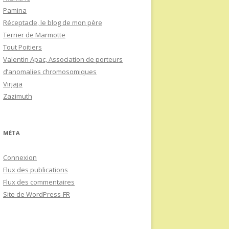
Pamina
Réceptacle, le blog de mon père
Terrier de Marmotte
Tout Poitiers
Valentin Apac, Association de porteurs
d’anomalies chromosomiques
Virjaja
Zazimuth
MÉTA
Connexion
Flux des publications
Flux des commentaires
Site de WordPress-FR