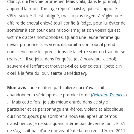
Clancy, qui l’envoie promener. Mais voilà, dans le journal, il
apprend la mort d’un juge réputé laxiste, qui est supposé
s’être suicidé. Il est intrigué, mais à plus urgent à régler: une
affaire de cheval enlevé (qu’il confie à Ridge, pour lui éviter de
sombrer à son tour dans l’alcoolisme) et son voisin qui est
victime d’actes homophobes. Quand une jeune femme qui
devait prononcer ses vœux disparaît à son tour, il prend
conscience que les prédictions de la lettre sont en train de se
réaliser… Il se jette dans l’enquête (et à nouveau l’alcool),
sauvera-t-il l’enfant et trouvera-t-il ce Benedictus? [petit clin
d’œil à la fête du jour, sainte Bénédicte?].
Mon avis
: une écriture particulière qui m’avait fait
abandonner la série après le premier tome (
Delirium Tremens
)
… Mais cette fois, je suis mieux entrée dans ce style
particulier et ce personnage anti-héros, violent et alcoolique
qui finit toujours par sombrer à nouveau après un temps
d’abstinence. Je ne suis quand même pas devenue fan… Et s’il
ne s’agissait pas d’une nouveauté de la rentrée littéraire 2011