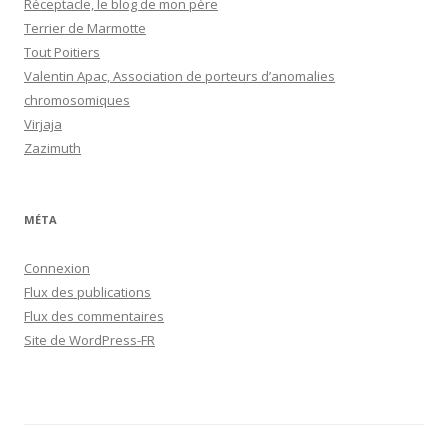
Réceptacle, le blog de mon père
Terrier de Marmotte
Tout Poitiers
Valentin Apac, Association de porteurs d’anomalies
chromosomiques
Virjaja
Zazimuth
MÉTA
Connexion
Flux des publications
Flux des commentaires
Site de WordPress-FR