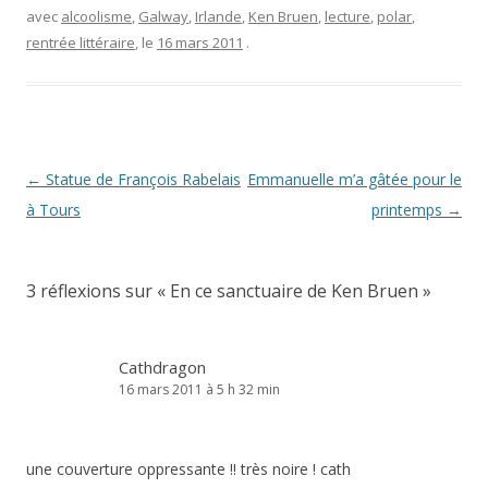
avec
alcoolisme
,
Galway
,
Irlande
,
Ken Bruen
,
lecture
,
polar
,
rentrée littéraire
, le
16 mars 2011
.
Navigation
←
Statue de François Rabelais
Emmanuelle m’a gâtée pour le
des
à Tours
printemps
→
articles
3 réflexions sur «
En ce sanctuaire de Ken Bruen
»
Cathdragon
16 mars 2011 à 5 h 32 min
une couverture oppressante !! très noire ! cath