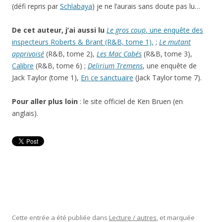
(défi repris par
Schlabaya
) je ne l’aurais sans doute pas lu…
De cet auteur, j’ai aussi lu
Le gros coup
, une enquête des
inspecteurs Roberts & Brant (R&B, tome 1),
;
Le mutant
apprivoisé
(R&B, tome 2),
Les Mac Cabés
(R&B, tome 3),
Calibre
(R&B, tome 6) ;
Delirium Tremens
, une enquête de
Jack Taylor (tome 1),
En ce sanctuaire
(Jack Taylor tome 7).
Pour aller plus loin
: le site officiel de Ken Bruen (en
anglais).
Cette entrée a été publiée dans
Lecture / autres
, et marquée