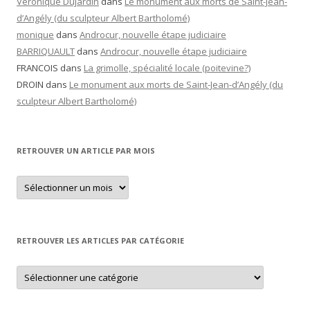
Véronique Dujardin
dans
Le monument aux morts de Saint-Jean-
d’Angély (du sculpteur Albert Bartholomé)
monique
dans
Androcur, nouvelle étape judiciaire
BARRIQUAULT
dans
Androcur, nouvelle étape judiciaire
FRANCOIS
dans
La grimolle, spécialité locale (poitevine?)
DROIN
dans
Le monument aux morts de Saint-Jean-d’Angély (du
sculpteur Albert Bartholomé)
RETROUVER UN ARTICLE PAR MOIS
Retrouver
un
article
par
mois
RETROUVER LES ARTICLES PAR CATÉGORIE
Retrouver
les
articles
par
catégorie