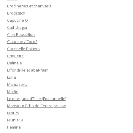
Brodineries et charivaris
Brodstitch
Capucine O
Cathdragon
C en Roussillon
Claudine / Coco2
Coccinelle Poitiers
Criquette
Dalinele
Effondrille et abat-faim
Luna
Mamazerty
Marlie
Le marquoir d’Elise (Emmanuelle)
Monsieur Echo de Centre presse
Nini 79
Niunia18
Pamina