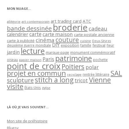
MON NUAGE…
art trading card
ATC
allégorie
art contemporain
broderie
bande dessinée
cadeau
carte
carte maison
calendrier
carte postale ancienne
couture
cinéma
carte à publicité
cuisine
Deux-Sèvres
DIY
exposition
festival
famille
deuxième guerre mondiale
fleur
lecture
jardin
marque-page
monument commémoratif
patrimoine
Paris
oiseau
papier maison
pochette
point de croix
Poitiers
polar
projet en commun
SAL
rentrée littéraire
recyclage
stitch a long
Vienne
sculpture
tricot
visite
États-Unis
église
LÀ OÙ JE VAIS SOUVENT…
Mon site de préhistoire
Bluesy