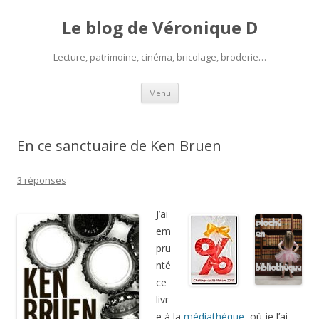
Le blog de Véronique D
Lecture, patrimoine, cinéma, bricolage, broderie…
Aller
Menu
au
contenu
En ce sanctuaire de Ken Bruen
3 réponses
J’ai
em
pru
nté
ce
livr
e à la
médiathèque
, où je l’ai