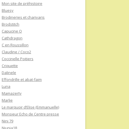
Mon site de préhistoire
Bluesy
Brodineries et charivaris
Brodstitch
Capucine O
Cathdragon
C en Roussillon
Claudine / Coco2
Coccinelle Poitiers
Criquette
Dalinele
Effondrille et abat-faim
Luna
Mamazerty
Marlie
Le marquoir d’Elise (Emmanuelle)
Monsieur Echo de Centre presse
Nini 79
Niunia18