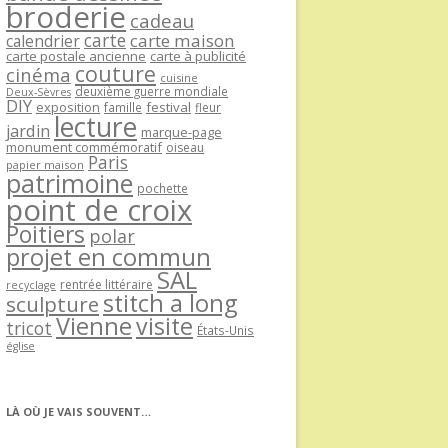
broderie
cadeau
carte
carte maison
calendrier
carte postale ancienne
carte à publicité
couture
cinéma
cuisine
deuxième guerre mondiale
Deux-Sèvres
DIY
exposition
festival
famille
fleur
lecture
jardin
marque-page
monument commémoratif
oiseau
Paris
papier maison
patrimoine
pochette
point de croix
Poitiers
polar
projet en commun
SAL
rentrée littéraire
recyclage
stitch a long
sculpture
Vienne
visite
tricot
États-Unis
église
LÀ OÙ JE VAIS SOUVENT…