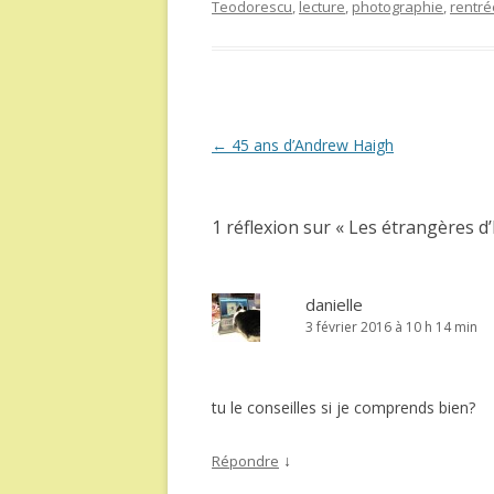
Teodorescu
,
lecture
,
photographie
,
rentrée
Navigation
←
45 ans d’Andrew Haigh
des
articles
1 réflexion sur «
Les étrangères d
danielle
3 février 2016 à 10 h 14 min
tu le conseilles si je comprends bien?
↓
Répondre