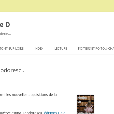
e D
roderie…
Aller
au
ONT-SUR-LOIRE
INDEX
LECTURE
POITIERS ET POITOU-CH
contenu
Teodorescu
rmi les nouvelles acquisitions de la
angères
d’Irina Teodorescu,
éditions Gaia
,