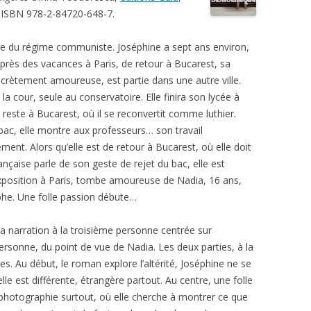
 ISBN 978-2-84720-648-7.
e du régime communiste. Joséphine a sept ans environ,
près des vacances à Paris, de retour à Bucarest, sa
secrètement amoureuse, est partie dans une autre ville.
 la cour, seule au conservatoire. Elle finira son lycée à
 reste à Bucarest, où il se reconvertit comme luthier.
bac, elle montre aux professeurs… son travail
ment. Alors qu’elle est de retour à Bucarest, où elle doit
ançaise parle de son geste de rejet du bac, elle est
xposition à Paris, tombe amoureuse de Nadia, 16 ans,
phe. Une folle passion débute…
e la narration à la troisième personne centrée sur
personne, du point de vue de Nadia. Les deux parties, à la
es. Au début, le roman explore l’altérité, Joséphine ne se
elle est différente, étrangère partout. Au centre, une folle
a photographie surtout, où elle cherche à montrer ce que