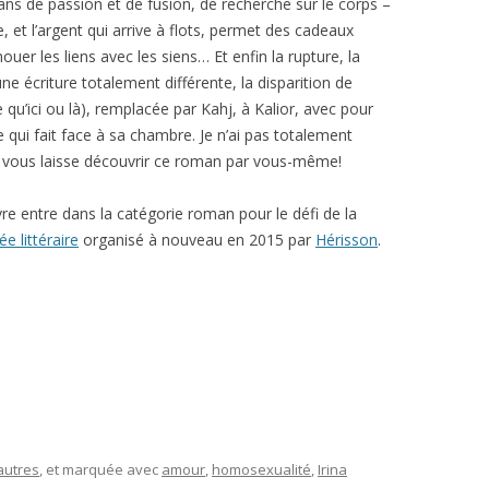
ans de passion et de fusion, de recherche sur le corps –
 et l’argent qui arrive à flots, permet des cadeaux
er les liens avec les siens… Et enfin la rupture, la
ne écriture totalement différente, la disparition de
 qu’ici ou là), remplacée par Kahj, à Kalior, avec pour
 qui fait face à sa chambre. Je n’ai pas totalement
e vous laisse découvrir ce roman par vous-même!
vre entre dans la catégorie roman pour le défi de la
ée littéraire
organisé à nouveau en 2015 par
Hérisson
.
autres
, et marquée avec
amour
,
homosexualité
,
Irina