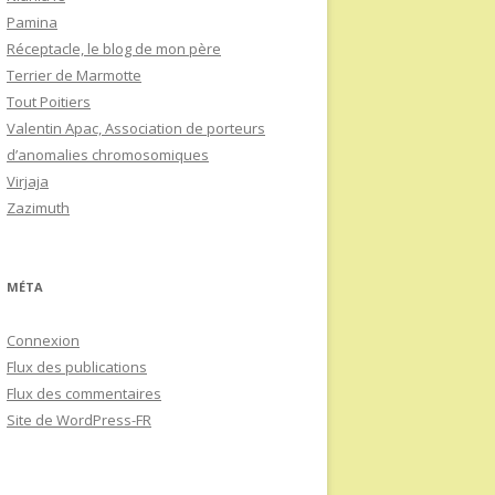
Pamina
Réceptacle, le blog de mon père
Terrier de Marmotte
Tout Poitiers
Valentin Apac, Association de porteurs
d’anomalies chromosomiques
Virjaja
Zazimuth
MÉTA
Connexion
Flux des publications
Flux des commentaires
Site de WordPress-FR