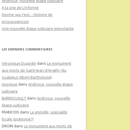
Androcur, nouvelle étape judiciaire
A la une de L’informé
Devine qui c’est… Histoire de
prosopagnosie
Une nouvelle étape judiciaire importante
LES DERNIERS COMMENTAIRES
Véronique Dujardin
dans
Le monument
aux morts de Saint-Jean-d’Angély (du
sculpteur Albert Bartholomé)
monique
dans
Androcur, nouvelle étape
judiciaire
BARRIQUAULT
dans
Androcur, nouvelle
étape judiciaire
FRANCOIS
dans
La grimolle, spécialité
locale (poitevine?)
DROIN
dans
Le monument aux morts de