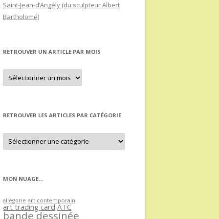
Saint-Jean-d’Angély (du sculpteur Albert
Bartholomé)
RETROUVER UN ARTICLE PAR MOIS
Retrouver
un
article
par
mois
RETROUVER LES ARTICLES PAR CATÉGORIE
Retrouver
les
articles
par
catégorie
MON NUAGE…
allégorie
art contemporain
art trading card
ATC
bande dessinée