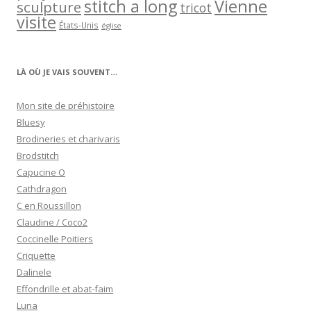
stitch a long
Vienne
sculpture
tricot
visite
États-Unis
église
LÀ OÙ JE VAIS SOUVENT…
Mon site de préhistoire
Bluesy
Brodineries et charivaris
Brodstitch
Capucine O
Cathdragon
C en Roussillon
Claudine / Coco2
Coccinelle Poitiers
Criquette
Dalinele
Effondrille et abat-faim
Luna