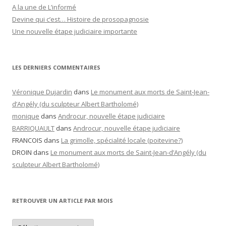
A la une de L’informé
Devine qui c’est… Histoire de prosopagnosie
Une nouvelle étape judiciaire importante
LES DERNIERS COMMENTAIRES
Véronique Dujardin
dans
Le monument aux morts de Saint-Jean-
d’Angély (du sculpteur Albert Bartholomé)
monique
dans
Androcur, nouvelle étape judiciaire
BARRIQUAULT
dans
Androcur, nouvelle étape judiciaire
FRANCOIS
dans
La grimolle, spécialité locale (poitevine?)
DROIN
dans
Le monument aux morts de Saint-Jean-d’Angély (du
sculpteur Albert Bartholomé)
RETROUVER UN ARTICLE PAR MOIS
Retrouver