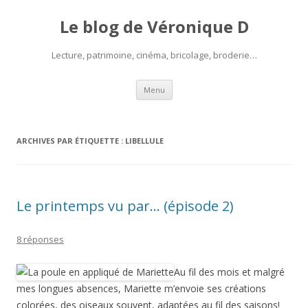
Le blog de Véronique D
Lecture, patrimoine, cinéma, bricolage, broderie…
Aller
Menu
au
contenu
ARCHIVES PAR ÉTIQUETTE :
LIBELLULE
Le printemps vu par… (épisode 2)
8 réponses
Au fil des mois et malgré
mes longues absences, Mariette m’envoie ses créations
colorées, des oiseaux souvent, adaptées au fil des saisons!