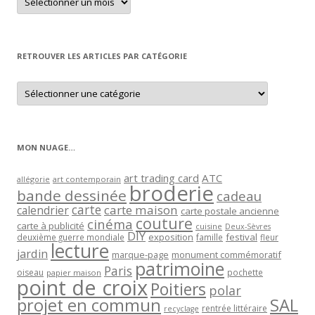
un
article
par
mois
RETROUVER LES ARTICLES PAR CATÉGORIE
Retrouver
les
articles
par
catégorie
MON NUAGE…
art trading card
ATC
allégorie
art contemporain
broderie
bande dessinée
cadeau
carte
carte maison
calendrier
carte postale ancienne
couture
cinéma
carte à publicité
cuisine
Deux-Sèvres
DIY
exposition
festival
famille
deuxième guerre mondiale
fleur
lecture
jardin
marque-page
monument commémoratif
patrimoine
Paris
oiseau
papier maison
pochette
point de croix
Poitiers
polar
projet en commun
SAL
rentrée littéraire
recyclage