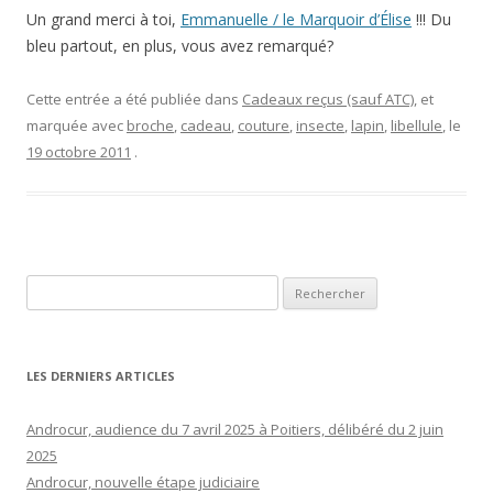
Un grand merci à toi,
Emmanuelle / le Marquoir d’Élise
!!! Du
bleu partout, en plus, vous avez remarqué?
Cette entrée a été publiée dans
Cadeaux reçus (sauf ATC)
, et
marquée avec
broche
,
cadeau
,
couture
,
insecte
,
lapin
,
libellule
, le
19 octobre 2011
.
Rechercher :
LES DERNIERS ARTICLES
Androcur, audience du 7 avril 2025 à Poitiers, délibéré du 2 juin
2025
Androcur, nouvelle étape judiciaire