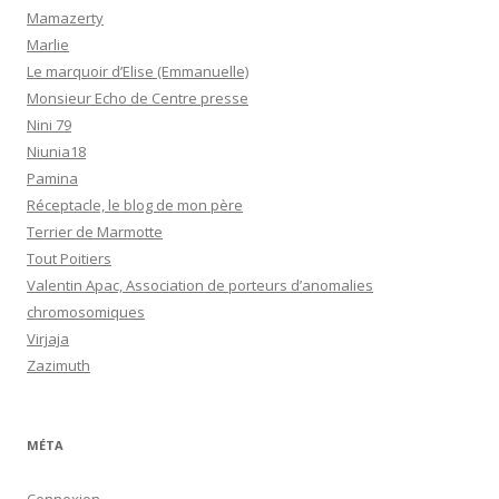
Mamazerty
Marlie
Le marquoir d’Elise (Emmanuelle)
Monsieur Echo de Centre presse
Nini 79
Niunia18
Pamina
Réceptacle, le blog de mon père
Terrier de Marmotte
Tout Poitiers
Valentin Apac, Association de porteurs d’anomalies
chromosomiques
Virjaja
Zazimuth
MÉTA