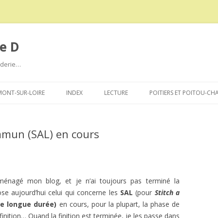
e D
roderie…
Aller
au
ONT-SUR-LOIRE
INDEX
LECTURE
POITIERS ET POITOU-CH
contenu
mmun (SAL) en cours
ménagé mon blog, et je n’ai toujours pas terminé la
ose aujourd’hui celui qui concerne les
SAL
(pour
Stitch a
ne longue durée)
en cours, pour la plupart, la phase de
a finition… Quand la finition est terminée, je les passe dans