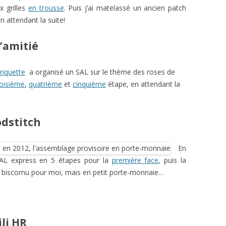
x grilles
en trousse
. Puis j’ai matelassé un ancien patch
n attendant la suite!
l’amitié
riquette
a organisé un SAL sur le thème des roses de
roisième
,
quatrième
et
cinquième
étape, en attendant la
odstitch
En
L express en 5 étapes pour la
première face
, puis la
en biscornu pour moi, mais en petit porte-monnaie…
ili HR