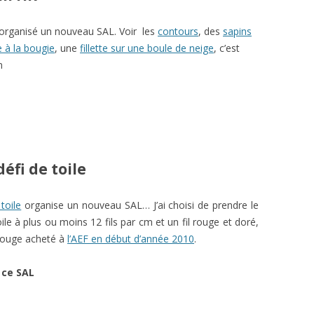
organisé un nouveau SAL. Voir les
contours
, des
sapins
te à la bougie
, une
fillette sur une boule de neige
, c’est
n
éfi de toile
toile
organise un nouveau SAL… J’ai choisi de prendre le
ile à plus ou moins 12 fils par cm et un fil rouge et doré,
 rouge acheté à
l’AEF en début d’année 2010
.
 ce SAL