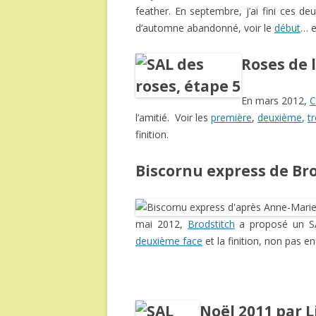
feather. En septembre, j’ai fini ces deu
d’automne abandonné, voir le
début
… e
Roses de 
En mars 2012,
C
l’amitié. Voir les
première
,
deuxième
,
t
finition.
Biscornu express de Br
mai 2012,
Brodstitch
a proposé un SA
deuxième face
et la finition, non pas 
Noël 2011 par L