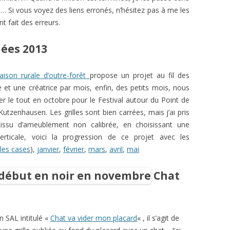
… Si vous voyez des liens erronés, n’hésitez pas à me les
t fait des erreurs.
dées 2013
aison rurale d’outre-forêt
propose un projet au fil des
e et une créatrice par mois, enfin, des petits mois, nous
r le tout en octobre pour le Festival autour du Point de
utzenhausen. Les grilles sont bien carrées, mais j’ai pris
tissu d’ameublement non calibrée, en choisissant une
erticale, voici la progression de ce projet avec les
les cases
),
janvier
,
février
,
mars
,
avril
,
mai
Chat
 SAL intitulé «
Chat va vider mon placard
« , il s’agit de