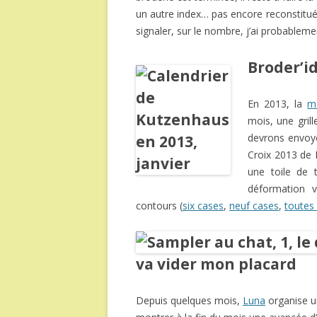
un autre index… pas encore reconstitué
signaler, sur le nombre, j’ai probablemen
Broder’i
En 2013, la
m
mois, une grill
devrons envoye
Croix 2013 de K
une toile de 
déformation v
contours (
six cases
,
neuf cases
,
toutes 
va vider mon placard
Depuis quelques mois,
Luna
organise un