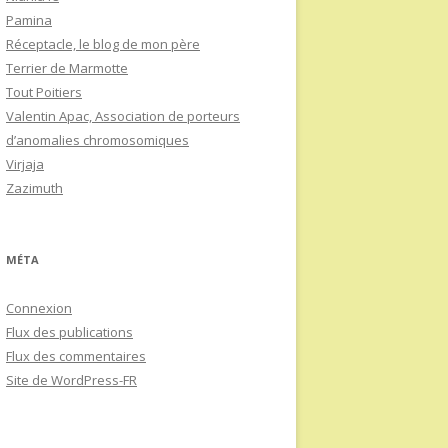
Pamina
Réceptacle, le blog de mon père
Terrier de Marmotte
Tout Poitiers
Valentin Apac, Association de porteurs
d’anomalies chromosomiques
Virjaja
Zazimuth
MÉTA
Connexion
Flux des publications
Flux des commentaires
Site de WordPress-FR