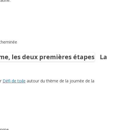
satiné.
 cheminée
La
ar
Défi de toile
autour du thème de la journée de la
femme