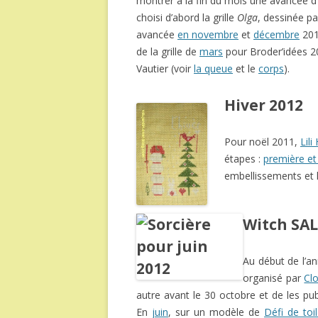
montrer à la fin du mois une avancée d’u
choisi d’abord la grille
Olga
, dessinée p
avancée
en novembre
et
décembre
201
de la grille de
mars
pour Broder’idées 20
Vautier (voir
la queue
et le
corps
).
Hiver 2012
Pour noël 2011,
Lili
étapes :
première e
embellissements et la
Witch SAL
Au début de l’an
organisé par
Clo
autre avant le 30 octobre et de les pu
En
juin
, sur un modèle de
Défi de toi