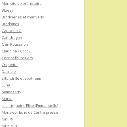
Mon site de préhistoire
Bluesy
Brodineries et charivaris
Brodstitch
Capucine O
Cathdragon
C en Roussillon
Claudine / Coco2
Coccinelle Poitiers
Criquette
Dalinele
Effondrille et abat-faim
Luna
Mamazerty
Marlie
Le marquoir d’Elise (Emmanuelle)
Monsieur Echo de Centre presse
Nini 79
Niunia18