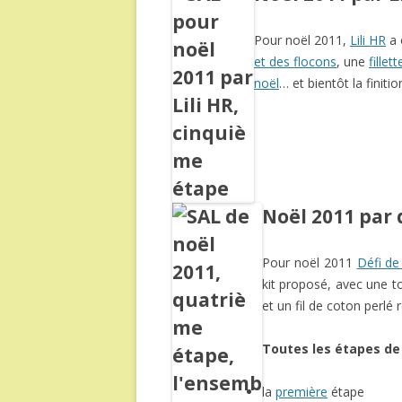
Pour noël 2011,
Lili HR
a 
et des flocons
, une
fillet
noël
… et bientôt la finitio
Noël 2011 par d
Pour noël 2011
Défi de 
kit proposé, avec une to
et un fil de coton perlé
Toutes les étapes de
la
première
étape