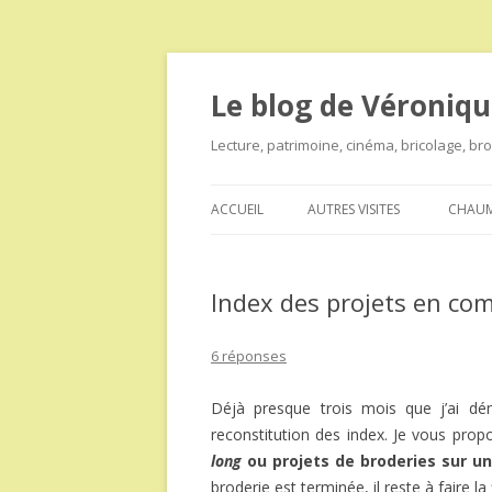
Le blog de Véroniqu
Lecture, patrimoine, cinéma, bricolage, b
ACCUEIL
AUTRES VISITES
CHAUM
Index des projets en co
6 réponses
Déjà presque trois mois que j’ai dé
reconstitution des index. Je vous prop
long
ou projets de broderies sur u
broderie est terminée, il reste à faire l