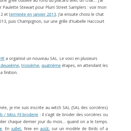
ne grille oubliée au fond du placard avec un chat… J’ai
ar Paulette Stewart pour Plum Street Samplers : voir mon
2 et
terminée en janvier 2013
. J’ai ensuite choisi le chat
13, puis Champignon, sur une grille d’Isabelle Haccourt
 HR
a organisé un nouveau SAL. Le voici en plusieurs
t deuxième
,
troisième
,
quatrième
étapes, en attendant les
 finition.
née, je me suis inscrite au witch SAL (SAL des sorcières)
b / Miss Fil broderie
: il s’agit de broder des sorcières ou
blier chaque dernier jour du mois… quand on a le temps.
le
. En
juillet
, finie en
août
, sur un modèle de Birds of a