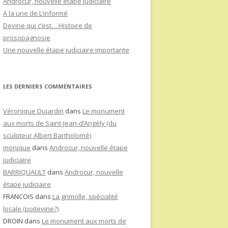
Androcur, nouvelle étape judiciaire
A la une de L’informé
Devine qui c’est… Histoire de
prosopagnosie
Une nouvelle étape judiciaire importante
LES DERNIERS COMMENTAIRES
Véronique Dujardin
dans
Le monument
aux morts de Saint-Jean-d’Angély (du
sculpteur Albert Bartholomé)
monique
dans
Androcur, nouvelle étape
judiciaire
BARRIQUAULT
dans
Androcur, nouvelle
étape judiciaire
FRANCOIS
dans
La grimolle, spécialité
locale (poitevine?)
DROIN
dans
Le monument aux morts de