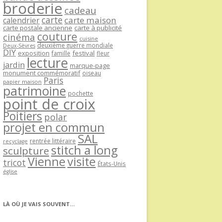
broderie
cadeau
carte
carte maison
calendrier
carte postale ancienne
carte à publicité
couture
cinéma
cuisine
deuxième guerre mondiale
Deux-Sèvres
DIY
exposition
festival
famille
fleur
lecture
jardin
marque-page
monument commémoratif
oiseau
Paris
papier maison
patrimoine
pochette
point de croix
Poitiers
polar
projet en commun
SAL
rentrée littéraire
recyclage
stitch a long
sculpture
Vienne
visite
tricot
États-Unis
église
LÀ OÙ JE VAIS SOUVENT…