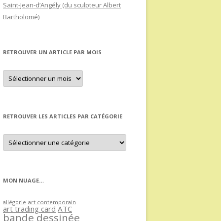
Saint-Jean-d’Angély (du sculpteur Albert
Bartholomé)
RETROUVER UN ARTICLE PAR MOIS
Retrouver
un
article
par
mois
RETROUVER LES ARTICLES PAR CATÉGORIE
Retrouver
les
articles
par
catégorie
MON NUAGE…
allégorie
art contemporain
art trading card
ATC
bande dessinée