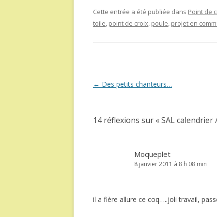
Cette entrée a été publiée dans
Point de c
toile
,
point de croix
,
poule
,
projet en com
Navigation
←
Des petits chanteurs…
des
articles
14 réflexions sur «
SAL calendrier /
Moqueplet
8 janvier 2011 à 8 h 08 min
il a fière allure ce coq…..joli travail, p