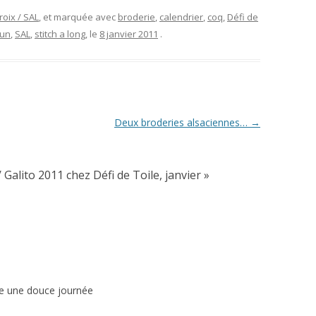
roix / SAL
, et marquée avec
broderie
,
calendrier
,
coq
,
Défi de
mun
,
SAL
,
stitch a long
, le
8 janvier 2011
.
Deux broderies alsaciennes…
→
 Galito 2011 chez Défi de Toile, janvier
»
asse une douce journée