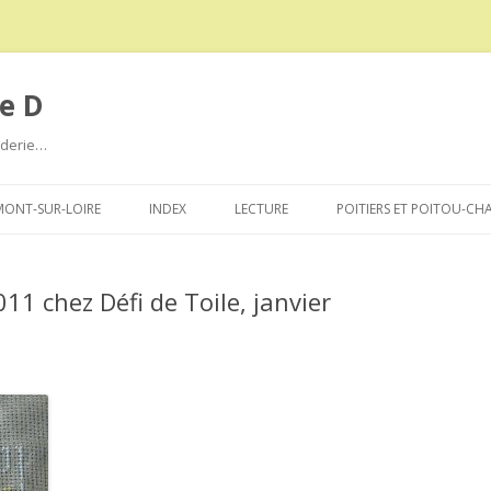
e D
roderie…
Aller
au
ONT-SUR-LOIRE
INDEX
LECTURE
POITIERS ET POITOU-CH
contenu
011 chez Défi de Toile, janvier