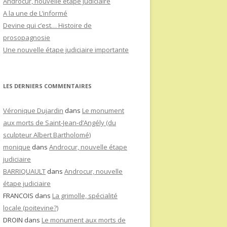
Androcur, nouvelle étape judiciaire
A la une de L’informé
Devine qui c’est… Histoire de
prosopagnosie
Une nouvelle étape judiciaire importante
LES DERNIERS COMMENTAIRES
Véronique Dujardin
dans
Le monument
aux morts de Saint-Jean-d’Angély (du
sculpteur Albert Bartholomé)
monique
dans
Androcur, nouvelle étape
judiciaire
BARRIQUAULT
dans
Androcur, nouvelle
étape judiciaire
FRANCOIS
dans
La grimolle, spécialité
locale (poitevine?)
DROIN
dans
Le monument aux morts de