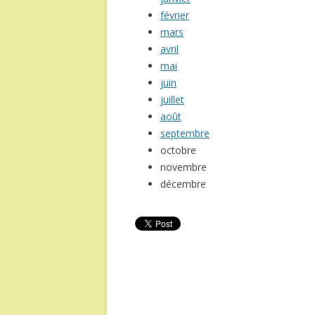
février
mars
avril
mai
juin
juillet
août
septembre
octobre
novembre
décembre