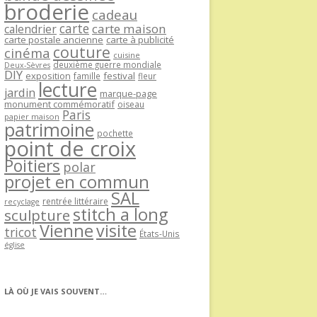
broderie
cadeau
carte
carte maison
calendrier
carte postale ancienne
carte à publicité
couture
cinéma
cuisine
deuxième guerre mondiale
Deux-Sèvres
DIY
exposition
festival
famille
fleur
lecture
jardin
marque-page
monument commémoratif
oiseau
Paris
papier maison
patrimoine
pochette
point de croix
Poitiers
polar
projet en commun
SAL
rentrée littéraire
recyclage
stitch a long
sculpture
Vienne
visite
tricot
États-Unis
église
LÀ OÙ JE VAIS SOUVENT…