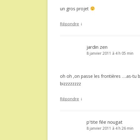
un gros projet
↓
Répondre
jardin zen
8 janvier 2011 à 4 h 05 min
oh oh ,on passe les frontières ….as-tu b
bizzzzzzzz
↓
Répondre
p'tite fée nougat
8 janvier 2011 à 4 h 26 min