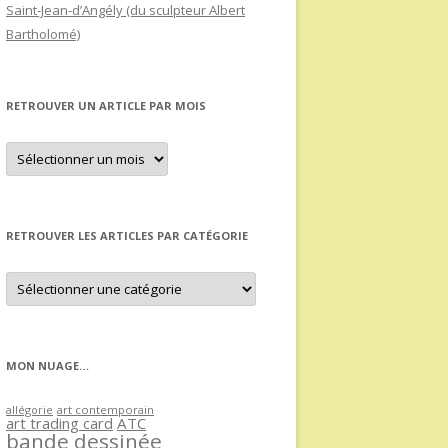
Saint-Jean-d’Angély (du sculpteur Albert
Bartholomé)
RETROUVER UN ARTICLE PAR MOIS
Retrouver
un
article
par
mois
RETROUVER LES ARTICLES PAR CATÉGORIE
Retrouver
les
articles
par
catégorie
MON NUAGE…
allégorie
art contemporain
art trading card
ATC
bande dessinée