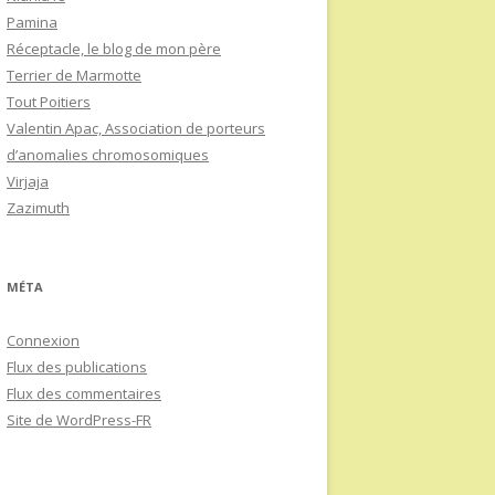
Pamina
Réceptacle, le blog de mon père
Terrier de Marmotte
Tout Poitiers
Valentin Apac, Association de porteurs
d’anomalies chromosomiques
Virjaja
Zazimuth
MÉTA
Connexion
Flux des publications
Flux des commentaires
Site de WordPress-FR