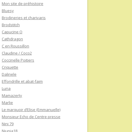
Mon site de préhistoire
Bluesy
Brodineries et charivaris
Brodstitch
Capucine O
Cathdragon
C en Roussillon
Claudine / Coco2
Coccinelle Poitiers
Criquette
Dalinele
Effondrille et abat-faim
Luna
Mamazerty
Marlie
Le marquoir d’Elise (Emmanuelle)
Monsieur Echo de Centre presse
Nini 79
Niunia18