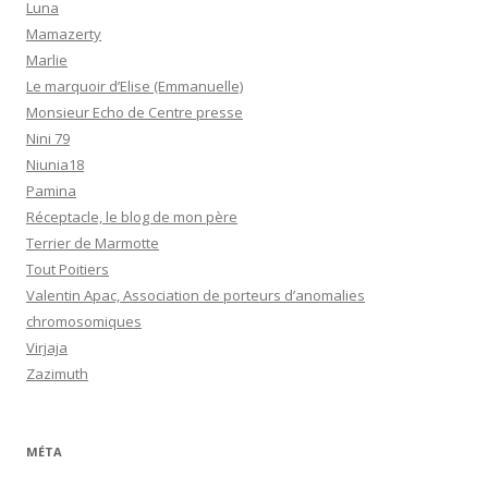
Luna
Mamazerty
Marlie
Le marquoir d’Elise (Emmanuelle)
Monsieur Echo de Centre presse
Nini 79
Niunia18
Pamina
Réceptacle, le blog de mon père
Terrier de Marmotte
Tout Poitiers
Valentin Apac, Association de porteurs d’anomalies
chromosomiques
Virjaja
Zazimuth
MÉTA