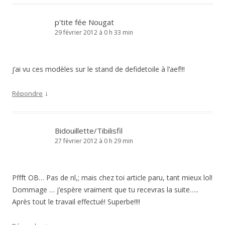
p'tite fée Nougat
29 février 2012 à 0 h 33 min
j’ai vu ces modèles sur le stand de defidetoile à l’aef!!!
↓
Répondre
Bidouillette/Tibilisfil
27 février 2012 à 0 h 29 min
Pffft OB… Pas de nl,; mais chez toi article paru, tant mieux lol!
Dommage … j’espère vraiment que tu recevras la suite…..
Après tout le travail effectué! Superbe!!!!