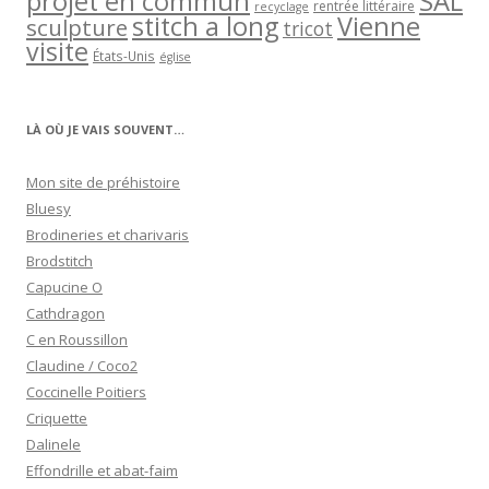
projet en commun
SAL
rentrée littéraire
recyclage
stitch a long
Vienne
sculpture
tricot
visite
États-Unis
église
LÀ OÙ JE VAIS SOUVENT…
Mon site de préhistoire
Bluesy
Brodineries et charivaris
Brodstitch
Capucine O
Cathdragon
C en Roussillon
Claudine / Coco2
Coccinelle Poitiers
Criquette
Dalinele
Effondrille et abat-faim