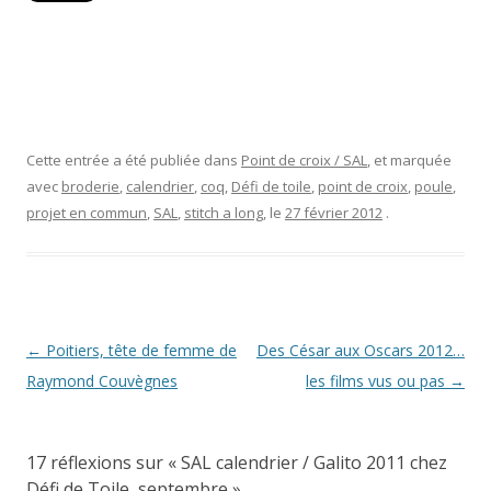
Cette entrée a été publiée dans
Point de croix / SAL
, et marquée
avec
broderie
,
calendrier
,
coq
,
Défi de toile
,
point de croix
,
poule
,
projet en commun
,
SAL
,
stitch a long
, le
27 février 2012
.
Navigation
←
Poitiers, tête de femme de
Des César aux Oscars 2012…
des
Raymond Couvègnes
les films vus ou pas
→
articles
17 réflexions sur «
SAL calendrier / Galito 2011 chez
Défi de Toile, septembre
»