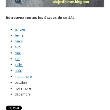
Retrouvez toutes les étapes de ce SAL :
janvier
février
mars
avril
mai
juin
juillet
août
septembre
octobre
novembre
décembre