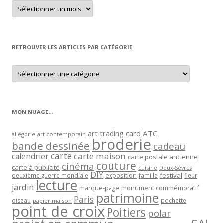
Retrouver
un
article
par
mois
RETROUVER LES ARTICLES PAR CATÉGORIE
Retrouver
les
articles
par
catégorie
MON NUAGE…
art trading card
ATC
allégorie
art contemporain
broderie
bande dessinée
cadeau
carte
carte maison
calendrier
carte postale ancienne
couture
cinéma
carte à publicité
cuisine
Deux-Sèvres
DIY
exposition
festival
famille
deuxième guerre mondiale
fleur
lecture
jardin
marque-page
monument commémoratif
patrimoine
Paris
oiseau
papier maison
pochette
point de croix
Poitiers
polar