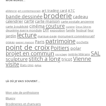
MON NUAGE…
art trading card
ATC
allégorie
art contemporain
broderie
bande dessinée
cadeau
carte
carte maison
calendrier
carte postale ancienne
couture
cinéma
carte à publicité
cuisine
Deux-Sèvres
DIY
exposition
festival
famille
deuxième guerre mondiale
fleur
lecture
jardin
marque-page
monument commémoratif
patrimoine
Paris
oiseau
papier maison
pochette
point de croix
Poitiers
polar
projet en commun
SAL
rentrée littéraire
recyclage
stitch a long
Vienne
sculpture
tricot
visite
États-Unis
église
LÀ OÙ JE VAIS SOUVENT…
Mon site de préhistoire
Bluesy
Brodineries et charivaris