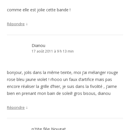
comme elle est jolie cette bande !
↓
Répondre
Dianou
17 août 2011 à 9 h 13 min
bonjour, jolis dans la même teinte, moi j’ai mélanger rouge
rose bleu jaune violet ! rhooo un faux d’artifice mais pas
encore réaliser la grille d’hier, je suis dans la fivolité , j’aime
bien en prenant mon bain de soleil! gros bisous, dianou
↓
Répondre
p'tite fée Nougat