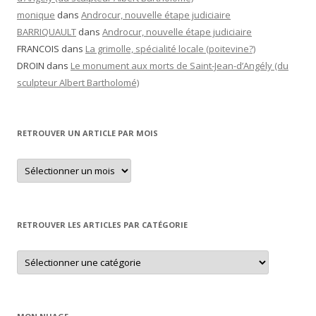
monique
dans
Androcur, nouvelle étape judiciaire
BARRIQUAULT
dans
Androcur, nouvelle étape judiciaire
FRANCOIS
dans
La grimolle, spécialité locale (poitevine?)
DROIN
dans
Le monument aux morts de Saint-Jean-d’Angély (du
sculpteur Albert Bartholomé)
RETROUVER UN ARTICLE PAR MOIS
Retrouver
un
article
par
mois
RETROUVER LES ARTICLES PAR CATÉGORIE
Retrouver
les
articles
par
catégorie