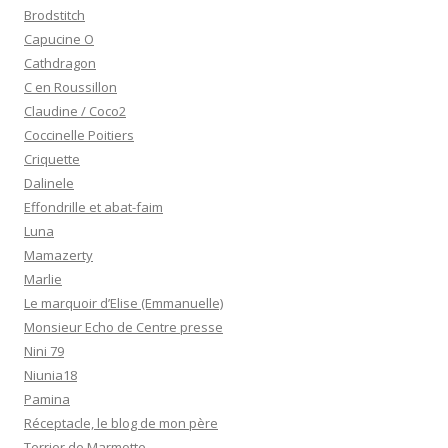
Brodstitch
Capucine O
Cathdragon
C en Roussillon
Claudine / Coco2
Coccinelle Poitiers
Criquette
Dalinele
Effondrille et abat-faim
Luna
Mamazerty
Marlie
Le marquoir d’Elise (Emmanuelle)
Monsieur Echo de Centre presse
Nini 79
Niunia18
Pamina
Réceptacle, le blog de mon père
Terrier de Marmotte