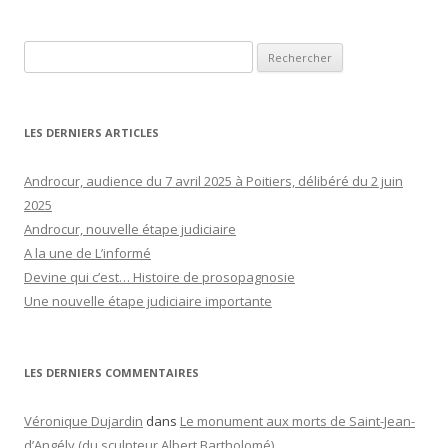
Rechercher :
LES DERNIERS ARTICLES
Androcur, audience du 7 avril 2025 à Poitiers, délibéré du 2 juin
2025
Androcur, nouvelle étape judiciaire
A la une de L’informé
Devine qui c’est… Histoire de prosopagnosie
Une nouvelle étape judiciaire importante
LES DERNIERS COMMENTAIRES
Véronique Dujardin
dans
Le monument aux morts de Saint-Jean-
d’Angély (du sculpteur Albert Bartholomé)