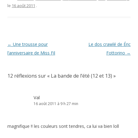
le
16 août 2011
.
Navigation
←
Une trousse pour
Le dos crawlé de Éric
des
l’anniversaire de Miss Fil
Fottorino
→
articles
12 réflexions sur «
La bande de l’été (12 et 13)
»
Val
16 août 2011 à 9 h 27 min
magnifique !! les couleurs sont tendres, ca lui va bien loll