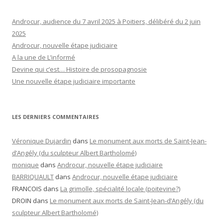
Androcur, audience du 7 avril 2025 à Poitiers, délibéré du 2 juin
2025
Androcur, nouvelle étape judiciaire
A la une de L’informé
Devine qui c’est… Histoire de prosopagnosie
Une nouvelle étape judiciaire importante
LES DERNIERS COMMENTAIRES
Véronique Dujardin
dans
Le monument aux morts de Saint-Jean-
d’Angély (du sculpteur Albert Bartholomé)
monique
dans
Androcur, nouvelle étape judiciaire
BARRIQUAULT
dans
Androcur, nouvelle étape judiciaire
FRANCOIS
dans
La grimolle, spécialité locale (poitevine?)
DROIN
dans
Le monument aux morts de Saint-Jean-d’Angély (du
sculpteur Albert Bartholomé)