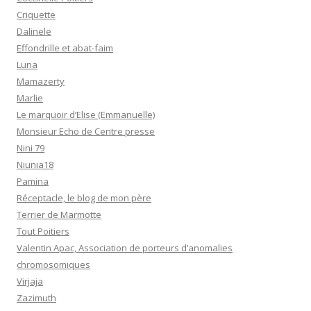
Criquette
Dalinele
Effondrille et abat-faim
Luna
Mamazerty
Marlie
Le marquoir d’Elise (Emmanuelle)
Monsieur Echo de Centre presse
Nini 79
Niunia18
Pamina
Réceptacle, le blog de mon père
Terrier de Marmotte
Tout Poitiers
Valentin Apac, Association de porteurs d’anomalies
chromosomiques
Virjaja
Zazimuth