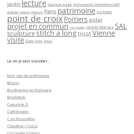
lecture
jardin
marque-page
monument commémoratif
patrimoine
Paris
oiseau
papier maison
pochette
point de croix
Poitiers
polar
projet en commun
SAL
rentrée littéraire
recyclage
stitch a long
Vienne
sculpture
tricot
visite
États-Unis
église
LÀ OÙ JE VAIS SOUVENT…
Mon site de préhistoire
Bluesy
Brodineries et charivaris
Brodstitch
Capucine O
Cathdragon
C en Roussillon
Claudine / Coco2
Coccinelle Poitiers