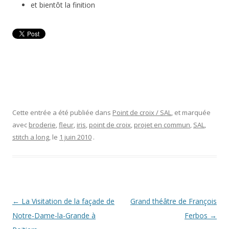
et bientôt la finition
Cette entrée a été publiée dans
Point de croix / SAL
, et marquée
avec
broderie
,
fleur
,
iris
,
point de croix
,
projet en commun
,
SAL
,
stitch a long
, le
1 juin 2010
.
Navigation
←
La Visitation de la façade de
Grand théâtre de François
des
Notre-Dame-la-Grande à
Ferbos
→