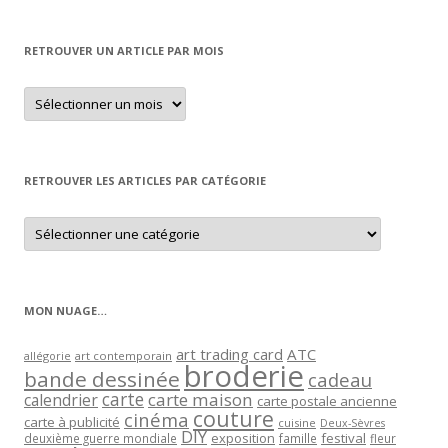
RETROUVER UN ARTICLE PAR MOIS
Retrouver
un
article
par
mois
RETROUVER LES ARTICLES PAR CATÉGORIE
Retrouver
les
articles
par
catégorie
MON NUAGE…
art trading card
ATC
allégorie
art contemporain
broderie
bande dessinée
cadeau
carte
carte maison
calendrier
carte postale ancienne
couture
cinéma
carte à publicité
cuisine
Deux-Sèvres
DIY
exposition
festival
famille
deuxième guerre mondiale
fleur