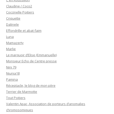
C en Roussillon
Claudine / Coco2
Coccinelle Poitiers
Criquette
Dalinele
Effondrille et abat-faim
Luna
Mamazerty
Marlie
Le marquoir d’Elise (Emmanuelle)
Monsieur Echo de Centre presse
Nini 79
Niunia18
Pamina
Réceptacle, le blog de mon père
Terrier de Marmotte
Tout Poitiers
Valentin Apac, Association de porteurs d’anomalies
chromosomiques