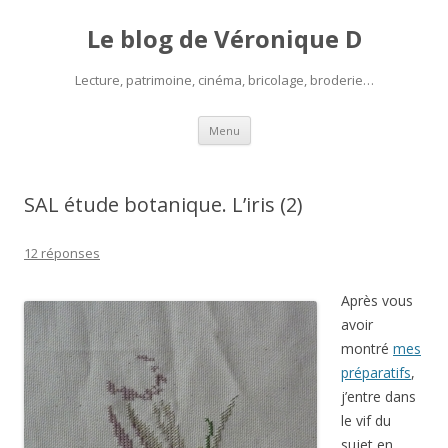
Le blog de Véronique D
Lecture, patrimoine, cinéma, bricolage, broderie…
Aller
Menu
au
contenu
SAL étude botanique. L’iris (2)
12 réponses
Après vous
avoir
montré
mes
préparatifs
,
j’entre dans
le vif du
sujet en