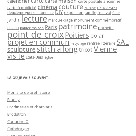
carte
carte maison
calendrier
carte postale ancienne
couture
cinéma
carte à publicité
cuisine
Deux-Sèvres
DIY
exposition
festival
famille
deuxième guerre mondiale
fleur
lecture
jardin
marque-page
monument commémoratif
patrimoine
Paris
oiseau
papier maison
pochette
point de croix
Poitiers
polar
projet en commun
SAL
rentrée littéraire
recyclage
stitch a long
Vienne
sculpture
tricot
visite
États-Unis
église
LÀ OÙ JE VAIS SOUVENT…
Mon site de préhistoire
Bluesy
Brodineries et charivaris
Brodstitch
Capucine O
Cathdragon