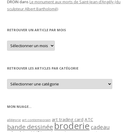
DROIN
dans
Le monument aux morts de Saint-Jean-d’Angély (du
sculpteur Albert Bartholomé)
RETROUVER UN ARTICLE PAR MOIS
Retrouver
un
article
par
mois
RETROUVER LES ARTICLES PAR CATÉGORIE
Retrouver
les
articles
par
catégorie
MON NUAGE…
art trading card
ATC
allégorie
art contemporain
broderie
bande dessinée
cadeau