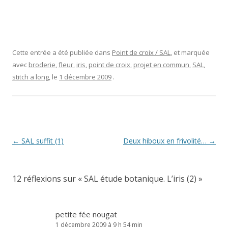
Cette entrée a été publiée dans
Point de croix / SAL
, et marquée
avec
broderie
,
fleur
,
iris
,
point de croix
,
projet en commun
,
SAL
,
stitch a long
, le
1 décembre 2009
.
Navigation
←
SAL suffit (1)
Deux hiboux en frivolité…
→
des
articles
12 réflexions sur «
SAL étude botanique. L’iris (2)
»
petite fée nougat
1 décembre 2009 à 9 h 54 min