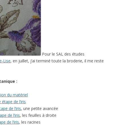
Pour le SAL des études
e-Lise
, en juillet, j’ai terminé toute la broderie, il me reste
tanique :
ion du matériel
étape de l’iris
pe de l’iris
, une petite avancée
pe de l’iris
, les feuilles à droite
e de l’iris
, les racines