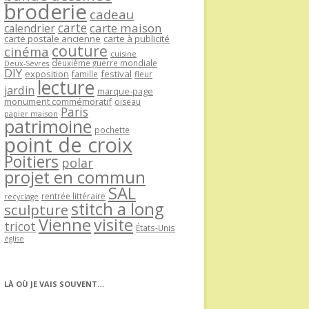
broderie
cadeau
carte
carte maison
calendrier
carte postale ancienne
carte à publicité
couture
cinéma
cuisine
deuxième guerre mondiale
Deux-Sèvres
DIY
exposition
festival
famille
fleur
lecture
jardin
marque-page
monument commémoratif
oiseau
Paris
papier maison
patrimoine
pochette
point de croix
Poitiers
polar
projet en commun
SAL
rentrée littéraire
recyclage
stitch a long
sculpture
Vienne
visite
tricot
États-Unis
église
LÀ OÙ JE VAIS SOUVENT…