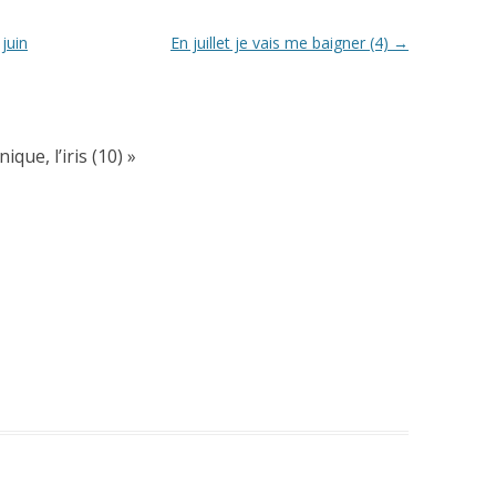
juin
En juillet je vais me baigner (4)
→
que, l’iris (10)
»