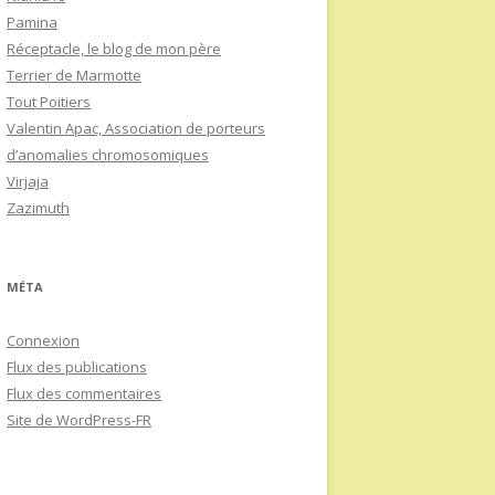
Pamina
Réceptacle, le blog de mon père
Terrier de Marmotte
Tout Poitiers
Valentin Apac, Association de porteurs
d’anomalies chromosomiques
Virjaja
Zazimuth
MÉTA
Connexion
Flux des publications
Flux des commentaires
Site de WordPress-FR