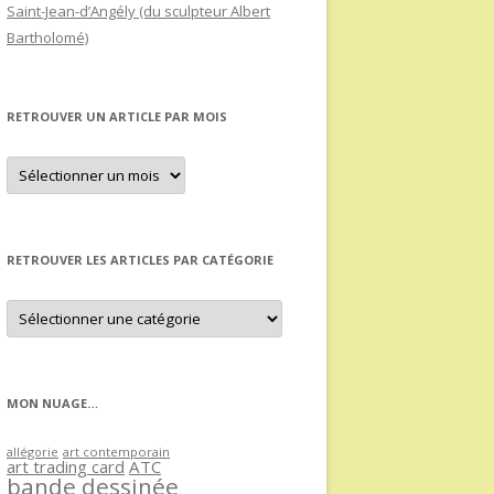
Saint-Jean-d’Angély (du sculpteur Albert
Bartholomé)
RETROUVER UN ARTICLE PAR MOIS
Retrouver
un
article
par
mois
RETROUVER LES ARTICLES PAR CATÉGORIE
Retrouver
les
articles
par
catégorie
MON NUAGE…
allégorie
art contemporain
art trading card
ATC
bande dessinée