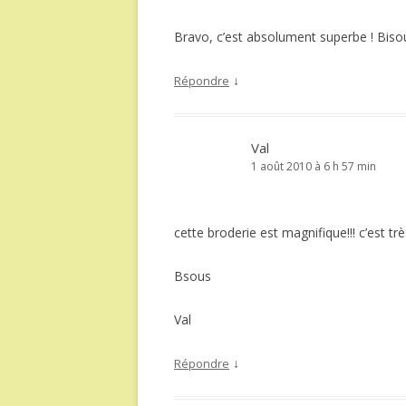
Bravo, c’est absolument superbe ! Bisou
↓
Répondre
Val
1 août 2010 à 6 h 57 min
cette broderie est magnifique!!! c’est trè
Bsous
Val
↓
Répondre