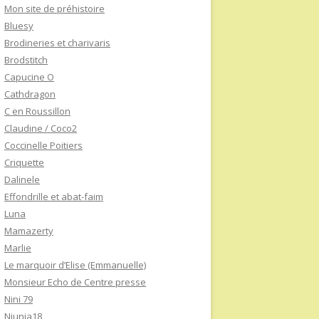
Mon site de préhistoire
Bluesy
Brodineries et charivaris
Brodstitch
Capucine O
Cathdragon
C en Roussillon
Claudine / Coco2
Coccinelle Poitiers
Criquette
Dalinele
Effondrille et abat-faim
Luna
Mamazerty
Marlie
Le marquoir d’Elise (Emmanuelle)
Monsieur Echo de Centre presse
Nini 79
Niunia18