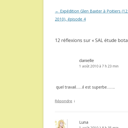
Navigation
←
Expédition Glen Baxter à Poitiers (12 
des
2010), épisode 4
articles
12 réflexions sur «
SAL étude botani
danielle
1 août 2010 à 7 h 23 min
quel travail……il est superbe……..
↓
Répondre
Luna
1 août 2010 à 8 h 35 min