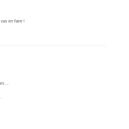
 vas en faire !
urs …
…