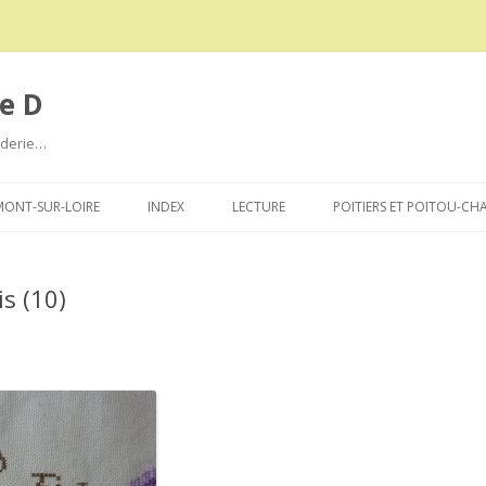
e D
roderie…
Aller
au
ONT-SUR-LOIRE
INDEX
LECTURE
POITIERS ET POITOU-CH
contenu
is (10)