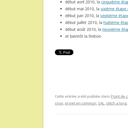
début avril 2010, la
cinquième étape
début mai 2010, la
sixième étape de
début juin 2010, la
septième étape 
début juillet 2010, la
huitième étape
début août 2010, la
neuvième étape
et bientôt la finition
Cette entrée a été publiée dans
Point de c
croix
,
projet en commun
,
SAL
,
stitch a long
,