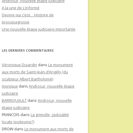
Androcur, nouvelle étape judiciaire
A la une de L’informé
Devine qui c’est… Histoire de
prosopagnosie
Une nouvelle étape judiciaire importante
LES DERNIERS COMMENTAIRES
Véronique Dujardin
dans
Le monument
aux morts de Saint-Jean-d’Angély (du
sculpteur Albert Bartholomé)
monique
dans
Androcur, nouvelle étape
judiciaire
BARRIQUAULT
dans
Androcur, nouvelle
étape judiciaire
FRANCOIS
dans
La grimolle, spécialité
locale (poitevine?)
DROIN
dans
Le monument aux morts de