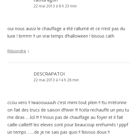
22 mai 2013 à 8 h 23 min
oui nous aussi le chauffage a été rallumé et ce n’est pas du
luxe ! brrrrrrr !! un vrai temps d’halloween ! bisous cath
↓
Répondre
DESCRAPATOI
22 mai 2013 à 14 h 28 min
ccou vero !! !waoouuuuh c’est mimi tout plein !! !tu m’etonne
on fait des trucs de saison d’hiver !!! !!cela rechauffe un peu tu
me diras ….lol !!! !! !nous pas de chauffage au foyer et il fait
caille-caille!!!! les eleves sont pour beaucoup enrhumés ! pppf
un temps ……de je ne sais pas quoi !! !bisous doux !!