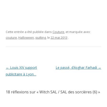
Cette entrée a été publiée dans
Couture
, et marquée avec
couture
,
Halloween
,
quilting
, le
22 mai 2013
.
Navigation
←
Louis XIV support
Le passé, d’Asghar Farhadi
→
des
publicitaire à Lyon…
articles
18 réflexions sur «
Witch SAL / SAL des sorcières (6)
»