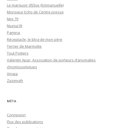
Le marquoir d’Elise (Emmanuelle)
Monsieur Echo de Centre presse
Nini 79
Niunia18
Pamina
Réceptacle, le blog de mon père
Terrier de Marmotte
Tout Poitiers
Valentin Apac, Association de porteurs d’anomalies
chromosomiques
Virjaja
Zazimuth
MÉTA
Connexion
Flux des publications