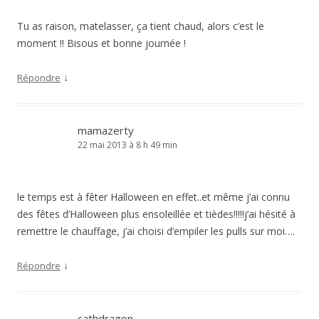
Tu as raison, matelasser, ça tient chaud, alors c’est le
moment !! Bisous et bonne journée !
↓
Répondre
mamazerty
22 mai 2013 à 8 h 49 min
le temps est à fêter Halloween en effet..et même j’ai connu
des fêtes d’Halloween plus ensoleillée et tièdes!!!!!j’ai hésité à
remettre le chauffage, j’ai choisi d’empiler les pulls sur moi….
↓
Répondre
cathdragon