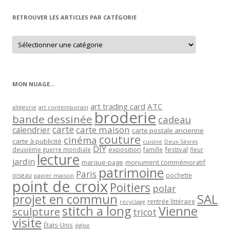
mois
RETROUVER LES ARTICLES PAR CATÉGORIE
Retrouver
les
articles
par
catégorie
MON NUAGE…
art trading card
ATC
allégorie
art contemporain
broderie
bande dessinée
cadeau
carte
carte maison
calendrier
carte postale ancienne
couture
cinéma
carte à publicité
cuisine
Deux-Sèvres
DIY
exposition
festival
famille
deuxième guerre mondiale
fleur
lecture
jardin
marque-page
monument commémoratif
patrimoine
Paris
oiseau
papier maison
pochette
point de croix
Poitiers
polar
projet en commun
SAL
rentrée littéraire
recyclage
stitch a long
Vienne
sculpture
tricot
visite
États-Unis
église