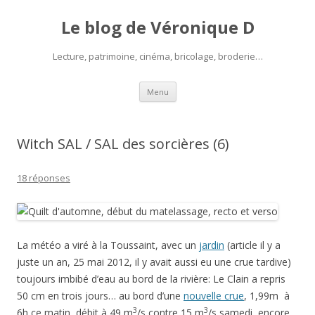
Le blog de Véronique D
Lecture, patrimoine, cinéma, bricolage, broderie…
Aller
Menu
au
contenu
Witch SAL / SAL des sorcières (6)
18 réponses
La météo a viré à la Toussaint, avec un
jardin
(article il y a
juste un an, 25 mai 2012, il y avait aussi eu une crue tardive)
toujours imbibé d’eau au bord de la rivière: Le Clain a repris
50 cm en trois jours… au bord d’une
nouvelle crue
, 1,99m à
3
3
6h ce matin, débit à 49 m
/s contre 15 m
/s samedi, encore