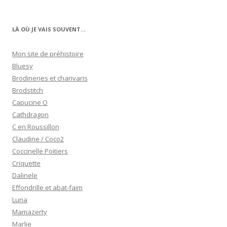
LÀ OÙ JE VAIS SOUVENT…
Mon site de préhistoire
Bluesy
Brodineries et charivaris
Brodstitch
Capucine O
Cathdragon
C en Roussillon
Claudine / Coco2
Coccinelle Poitiers
Criquette
Dalinele
Effondrille et abat-faim
Luna
Mamazerty
Marlie