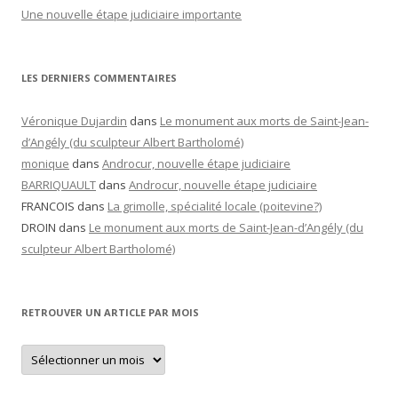
Une nouvelle étape judiciaire importante
LES DERNIERS COMMENTAIRES
Véronique Dujardin
dans
Le monument aux morts de Saint-Jean-
d’Angély (du sculpteur Albert Bartholomé)
monique
dans
Androcur, nouvelle étape judiciaire
BARRIQUAULT
dans
Androcur, nouvelle étape judiciaire
FRANCOIS
dans
La grimolle, spécialité locale (poitevine?)
DROIN
dans
Le monument aux morts de Saint-Jean-d’Angély (du
sculpteur Albert Bartholomé)
RETROUVER UN ARTICLE PAR MOIS
Retrouver
un
article
par