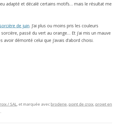
 peu adapté et décalé certains motifs… mais le résultat me
sorcière de juin
. J’ai plus ou moins pris les couleurs
sorcière, passé du vert au orange… Et j’ai mis un mauve
ès avoir démonté celui que j’avais d’abord choisi.
roix / SAL
, et marquée avec
broderie
,
point de croix
,
projet en
.