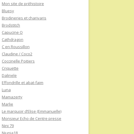
Mon site de préhistoire
Bluesy
Brodineries et charivaris
Brodstitch
Capucine O
Cathdragon
C en Roussillon
Claudine / Coco2
Coccinelle Poitiers
Criquette
Dalinele
Effondrille et abat-faim
Luna
Mamazerty
Marlie
Le marquoir d’Elise (Emmanuelle)
Monsieur Echo de Centre presse
Nini 79
Niunia18