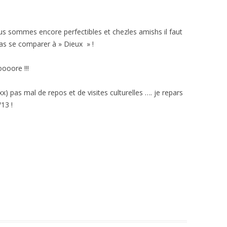
ous sommes encore perfectibles et chezles amishs il faut
as se comparer à » Dieux » !
oooore !!!
x) pas mal de repos et de visites culturelles …. je repars
13 !