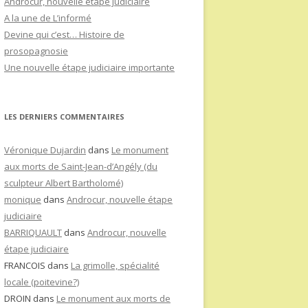
Androcur, nouvelle étape judiciaire
A la une de L’informé
Devine qui c’est… Histoire de
prosopagnosie
Une nouvelle étape judiciaire importante
LES DERNIERS COMMENTAIRES
Véronique Dujardin
dans
Le monument
aux morts de Saint-Jean-d’Angély (du
sculpteur Albert Bartholomé)
monique
dans
Androcur, nouvelle étape
judiciaire
BARRIQUAULT
dans
Androcur, nouvelle
étape judiciaire
FRANCOIS
dans
La grimolle, spécialité
locale (poitevine?)
DROIN
dans
Le monument aux morts de