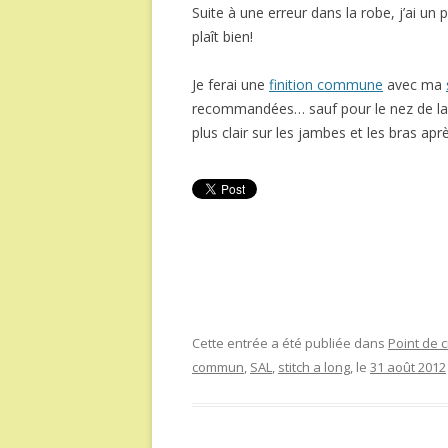
Suite à une erreur dans la robe, j’ai un
plaît bien!
Je ferai une
finition commune
avec ma
recommandées… sauf pour le nez de la 
plus clair sur les jambes et les bras apr
Cette entrée a été publiée dans
Point de c
commun
,
SAL
,
stitch a long
, le
31 août 2012