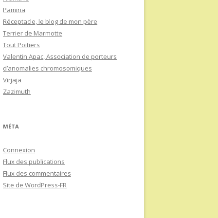
Pamina
Réceptacle, le blog de mon père
Terrier de Marmotte
Tout Poitiers
Valentin Apac, Association de porteurs
d’anomalies chromosomiques
Virjaja
Zazimuth
MÉTA
Connexion
Flux des publications
Flux des commentaires
Site de WordPress-FR