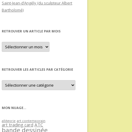
Saint-Jean-d’Angély (du sculpteur Albert
Bartholomé)
RETROUVER UN ARTICLE PAR MOIS
Retrouver
un
article
par
mois
RETROUVER LES ARTICLES PAR CATÉGORIE
Retrouver
les
articles
par
catégorie
MON NUAGE…
allégorie
art contemporain
art trading card
ATC
bande dessinée