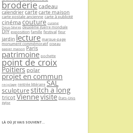
broderie
cadeau
carte
carte maison
calendrier
carte postale ancienne
carte à publicité
couture
cinéma
cuisine
deuxième guerre mondiale
Deux-Sèvres
DIY
exposition
festival
famille
fleur
lecture
jardin
marque-page
monument commémoratif
oiseau
Paris
papier maison
patrimoine
pochette
point de croix
Poitiers
polar
projet en commun
SAL
rentrée littéraire
recyclage
stitch a long
sculpture
Vienne
visite
tricot
États-Unis
église
LÀ OÙ JE VAIS SOUVENT…