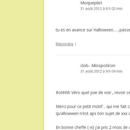
Moqueplet
31 août 2012 à 8 h 02 min
tu es en avance sur Halloween……passe
↓
Répondre
clob- Misspotiron
31 août 2012 à 9 h 04 min
Rohhhh Véro quel joie de voir , revoir cet
Merci pour ce petit motif .. qui me fait 
qu’allowwen n’est aps ton sujet de xxx d
En bonne cheffe ( vi) j’ai pris 2 mois de