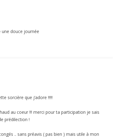
 une douce journée
te sorcière que j’adore !!!!!
chaud au coeur !!! merci pour ta participation je sais
e prédilection !
 congés .. sans préavis ( pas bien ) mais utile à mon