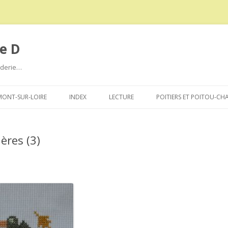
e D
roderie…
Aller
au
ONT-SUR-LOIRE
INDEX
LECTURE
POITIERS ET POITOU-CH
contenu
ères (3)