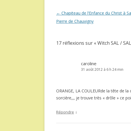
Navigation
←
Chapiteau de l’Enfance du Christ à Sa
des
Pierre de Chauvigny
articles
17 réflexions sur «
Witch SAL / SAL
caroline
31 août 2012 à 6 h 24 min
ORANGE, LA COULEURde la tête de la cit
sorcière,,, je trouve très « drôle » ce poi
↓
Répondre