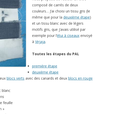
composé de carrés de deux
couleurs… J’ai choisi un tissu gris (le
même que pour la
deuxième étape
)
et un tissu blanc avec de légers
motifs gris, que j’avais utilisé par
exemple pour l’
étui à ciseaux
envoyé
à
Virjaja
.
Toutes les étapes du PAL
première étape
deuxième étape
 deux
blocs verts
avec des canards et deux
blocs en rouge
t blanc
ons
e feuille
n »