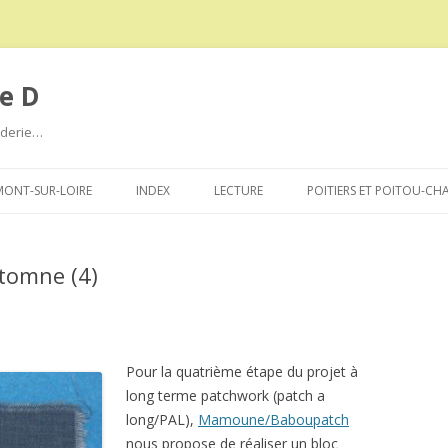
e D
roderie…
Aller
au
ONT-SUR-LOIRE
INDEX
LECTURE
POITIERS ET POITOU-CH
contenu
utomne (4)
Pour la quatrième étape du projet à
long terme patchwork (patch a
long/PAL),
Mamoune/Baboupatch
nous propose de réaliser un bloc