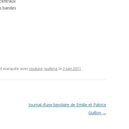
centraux
es bandes
 et marquée avec
couture
,
quilting
, le
2 juin 2011
.
Journal d’une bipolaire de Emilie et Patrice
Guillon
→