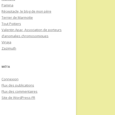
Pamina
Réceptacle, le blog de mon père
Terrier de Marmotte
Tout Poitiers
Valentin Apac, Association de porteurs
d’anomalies chromosomiques
Virjaja
Zazimuth
MÉTA
Connexion
Flux des publications
Flux des commentaires
Site de WordPress-FR