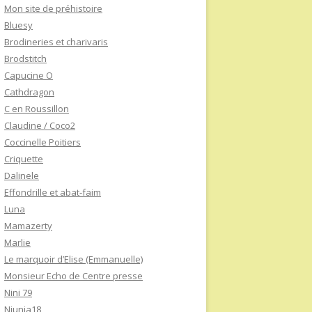
Mon site de préhistoire
Bluesy
Brodineries et charivaris
Brodstitch
Capucine O
Cathdragon
C en Roussillon
Claudine / Coco2
Coccinelle Poitiers
Criquette
Dalinele
Effondrille et abat-faim
Luna
Mamazerty
Marlie
Le marquoir d’Elise (Emmanuelle)
Monsieur Echo de Centre presse
Nini 79
Niunia18