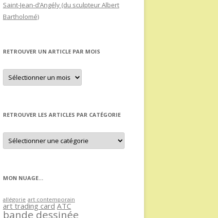
Saint-Jean-d’Angély (du sculpteur Albert
Bartholomé)
RETROUVER UN ARTICLE PAR MOIS
Retrouver
un
article
par
mois
RETROUVER LES ARTICLES PAR CATÉGORIE
Retrouver
les
articles
par
catégorie
MON NUAGE…
allégorie
art contemporain
art trading card
ATC
bande dessinée