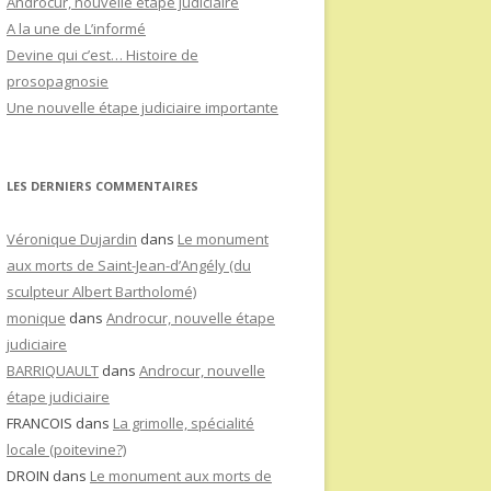
Androcur, nouvelle étape judiciaire
A la une de L’informé
Devine qui c’est… Histoire de
prosopagnosie
Une nouvelle étape judiciaire importante
LES DERNIERS COMMENTAIRES
Véronique Dujardin
dans
Le monument
aux morts de Saint-Jean-d’Angély (du
sculpteur Albert Bartholomé)
monique
dans
Androcur, nouvelle étape
judiciaire
BARRIQUAULT
dans
Androcur, nouvelle
étape judiciaire
FRANCOIS
dans
La grimolle, spécialité
locale (poitevine?)
DROIN
dans
Le monument aux morts de