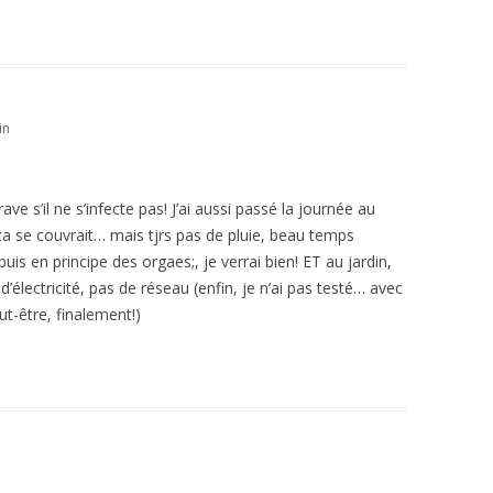
in
ave s’il ne s’infecte pas! J’ai aussi passé la journée au
, ça se couvrait… mais tjrs pas de pluie, beau temps
 en principe des orgaes;, je verrai bien! ET au jardin,
d’électricité, pas de réseau (enfin, je n’ai pas testé… avec
eut-être, finalement!)