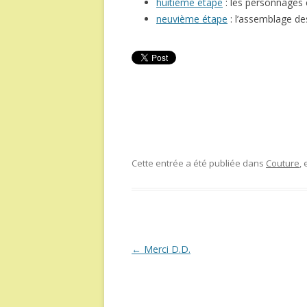
huitième étape
: les personnages 
neuvième étape
: l’assemblage d
Cette entrée a été publiée dans
Couture
,
Navigation
←
Merci D.D.
des
articles