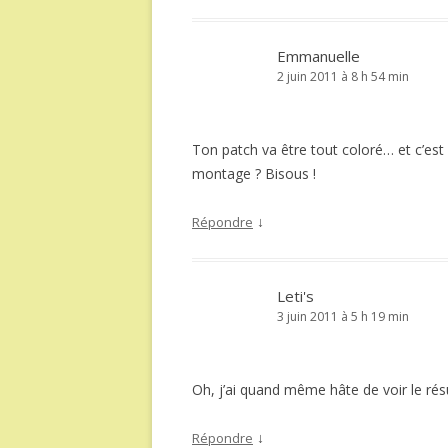
Emmanuelle
2 juin 2011 à 8 h 54 min
Ton patch va être tout coloré… et c’est 
montage ? Bisous !
↓
Répondre
Leti's
3 juin 2011 à 5 h 19 min
Oh, j’ai quand même hâte de voir le résu
↓
Répondre