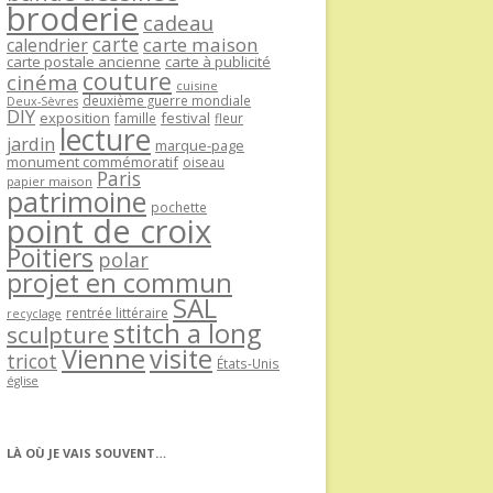
broderie
cadeau
carte
carte maison
calendrier
carte postale ancienne
carte à publicité
couture
cinéma
cuisine
deuxième guerre mondiale
Deux-Sèvres
DIY
exposition
festival
famille
fleur
lecture
jardin
marque-page
monument commémoratif
oiseau
Paris
papier maison
patrimoine
pochette
point de croix
Poitiers
polar
projet en commun
SAL
rentrée littéraire
recyclage
stitch a long
sculpture
Vienne
visite
tricot
États-Unis
église
LÀ OÙ JE VAIS SOUVENT…