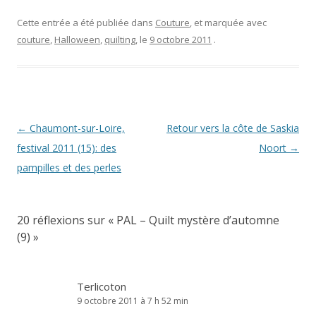
Cette entrée a été publiée dans
Couture
, et marquée avec
couture
,
Halloween
,
quilting
, le
9 octobre 2011
.
Navigation
←
Chaumont-sur-Loire,
Retour vers la côte de Saskia
des
festival 2011 (15): des
Noort
→
articles
pampilles et des perles
20 réflexions sur «
PAL – Quilt mystère d’automne
(9)
»
Terlicoton
9 octobre 2011 à 7 h 52 min