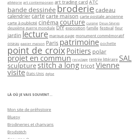
art trading card
ATC
allégorie
art contemporain
broderie
bande dessinée
cadeau
carte
carte maison
calendrier
carte postale ancienne
couture
cinéma
carte à publicité
cuisine
Deux-Sèvres
DIY
exposition
festival
famille
deuxième guerre mondiale
fleur
lecture
jardin
marque-page
monument commémoratif
patrimoine
Paris
oiseau
papier maison
pochette
point de croix
Poitiers
polar
projet en commun
SAL
rentrée littéraire
recyclage
stitch a long
Vienne
sculpture
tricot
visite
États-Unis
église
LÀ OÙ JE VAIS SOUVENT…
Mon site de préhistoire
Bluesy
Brodineries et charivaris
Brodstitch