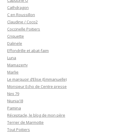
Capucine O
Cathdragon
C en Roussillon
Claudine / Coco2
Coccinelle Poitiers
Criquette
Dalinele
Effondrille et abat-faim
Luna
Mamazerty
Marlie
Le marquoir d’Elise (Emmanuelle)
Monsieur Echo de Centre presse
Nini 79
Niunia18
Pamina
Réceptacle, le blog de mon père
Terrier de Marmotte
Tout Poitiers