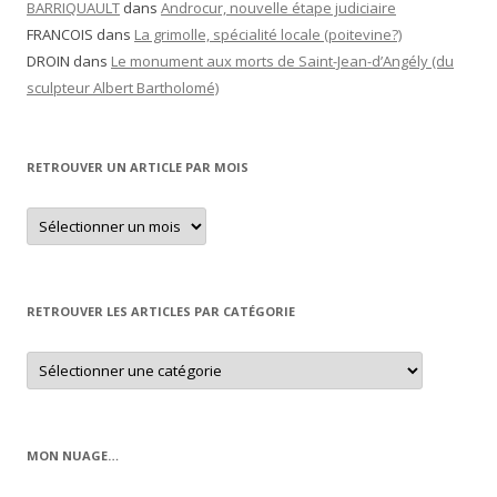
BARRIQUAULT
dans
Androcur, nouvelle étape judiciaire
FRANCOIS
dans
La grimolle, spécialité locale (poitevine?)
DROIN
dans
Le monument aux morts de Saint-Jean-d’Angély (du
sculpteur Albert Bartholomé)
RETROUVER UN ARTICLE PAR MOIS
Retrouver
un
article
par
mois
RETROUVER LES ARTICLES PAR CATÉGORIE
Retrouver
les
articles
par
catégorie
MON NUAGE…