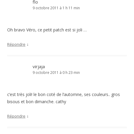
flo
9 octobre 2011 à 1 h 11 min
Oh bravo Véro, ce petit patch est si joli …
↓
Répondre
virjaja
9 octobre 2011 à 0 h 23 min
c’est très joli! le bon coté de l’automne, ses couleurs.. gros
bisous et bon dimanche. cathy
↓
Répondre