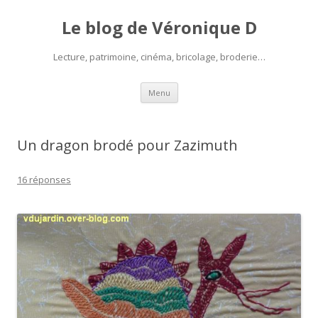
Le blog de Véronique D
Lecture, patrimoine, cinéma, bricolage, broderie…
Aller
Menu
au
contenu
Un dragon brodé pour Zazimuth
16 réponses