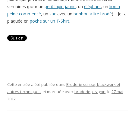
semaines (pour un
petit lapin jaune
, un
éléphant
, un
lion à
peine commencé
, un
sac
avec un
bonbon à lire brodé
)… Je l’ai
plaquée en
poche sur un T-Shirt
.
Cette entrée a été publiée dans
Broderie suisse, blackwork et
autres techniques
, et marquée avec
broderie
,
dragon
, le
27 mai
2012
.