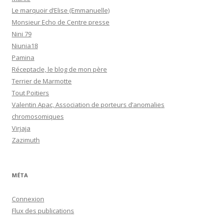
Le marquoir d’Elise (Emmanuelle)
Monsieur Echo de Centre presse
Nini 79
Niunia18
Pamina
Réceptacle, le blog de mon père
Terrier de Marmotte
Tout Poitiers
Valentin Apac, Association de porteurs d’anomalies
chromosomiques
Virjaja
Zazimuth
MÉTA
Connexion
Flux des publications