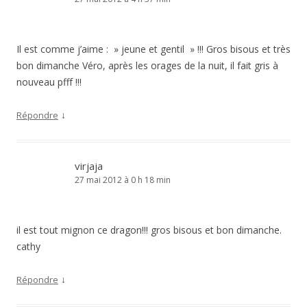
Il est comme j’aime : » jeune et gentil » !!! Gros bisous et très
bon dimanche Véro, après les orages de la nuit, il fait gris à
nouveau pfff !!!
↓
Répondre
virjaja
27 mai 2012 à 0 h 18 min
il est tout mignon ce dragon!!! gros bisous et bon dimanche.
cathy
↓
Répondre