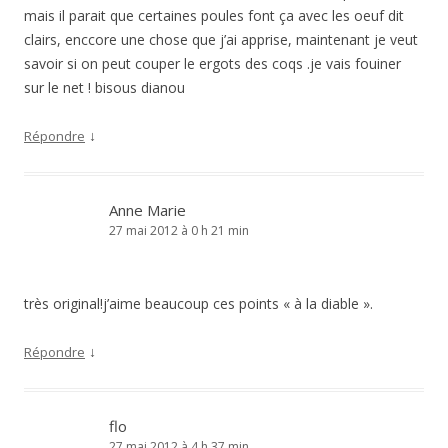
mais il parait que certaines poules font ça avec les oeuf dit
clairs, enccore une chose que j’ai apprise, maintenant je veut
savoir si on peut couper le ergots des coqs .je vais fouiner
sur le net ! bisous dianou
↓
Répondre
Anne Marie
27 mai 2012 à 0 h 21 min
très original!j’aime beaucoup ces points « à la diable ».
↓
Répondre
flo
27 mai 2012 à 4 h 37 min