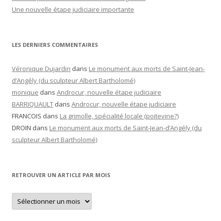
Une nouvelle étape judiciaire importante
LES DERNIERS COMMENTAIRES
Véronique Dujardin
dans
Le monument aux morts de Saint-Jean-
d’Angély (du sculpteur Albert Bartholomé)
monique
dans
Androcur, nouvelle étape judiciaire
BARRIQUAULT
dans
Androcur, nouvelle étape judiciaire
FRANCOIS
dans
La grimolle, spécialité locale (poitevine?)
DROIN
dans
Le monument aux morts de Saint-Jean-d’Angély (du
sculpteur Albert Bartholomé)
RETROUVER UN ARTICLE PAR MOIS
Retrouver
un
article
par