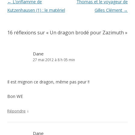
Navigation
←
L’oriflamme de
Thomas et le voyageur de
des
Kutzenhausen (1) : le matériel
Gilles Clément
→
articles
16 réflexions sur «
Un dragon brodé pour Zazimuth
»
Dane
27 mai 2012 à 8 h 05 min
Il est mignon ce dragon, même pas peur !!
Bon WE
↓
Répondre
Dane