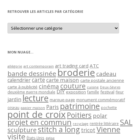
mois
RETROUVER LES ARTICLES PAR CATÉGORIE
Retrouver
les
articles
par
catégorie
MON NUAGE…
art trading card
ATC
allégorie
art contemporain
broderie
bande dessinée
cadeau
carte
carte maison
calendrier
carte postale ancienne
couture
cinéma
carte à publicité
cuisine
Deux-Sèvres
DIY
exposition
festival
famille
deuxième guerre mondiale
fleur
lecture
jardin
marque-page
monument commémoratif
patrimoine
Paris
oiseau
papier maison
pochette
point de croix
Poitiers
polar
projet en commun
SAL
rentrée littéraire
recyclage
stitch a long
Vienne
sculpture
tricot
visite
États-Unis
église