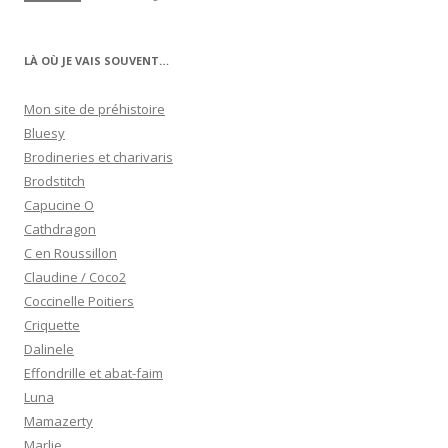
LÀ OÙ JE VAIS SOUVENT…
Mon site de préhistoire
Bluesy
Brodineries et charivaris
Brodstitch
Capucine O
Cathdragon
C en Roussillon
Claudine / Coco2
Coccinelle Poitiers
Criquette
Dalinele
Effondrille et abat-faim
Luna
Mamazerty
Marlie