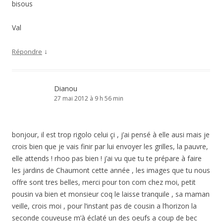
bisous
Val
↓
Répondre
Dianou
27 mai 2012 à 9 h 56 min
bonjour, il est trop rigolo celui çi , j’ai pensé à elle ausi mais je
crois bien que je vais finir par lui envoyer les grilles, la pauvre,
elle attends ! rhoo pas bien ! j’ai vu que tu te prépare à faire
les jardins de Chaumont cette année , les images que tu nous
offre sont tres belles, merci pour ton com chez moi, petit
pousin va bien et monsieur coq le laisse tranquile , sa maman
veille, crois moi , pour l’instant pas de cousin a l’horizon la
seconde couveuse m’à éclaté un des oeufs a coup de bec