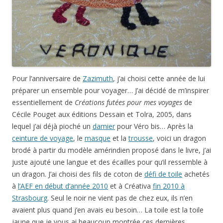
Pour l’anniversaire de
Zazimuth
, j’ai choisi cette année de lui
préparer un ensemble pour voyager… J’ai décidé de m’inspirer
essentiellement de
Créations futées pour mes voyages
de
Cécile Pouget aux éditions Dessain et Tolra, 2005, dans
lequel j’ai déjà pioché un
damier
pour Véro bis… Après la
ceinture de voyage
, le
masque
et la
trousse
, voici un dragon
brodé à partir du modèle amérindien proposé dans le livre, j’ai
juste ajouté une langue et des écailles pour qu’il ressemble à
un dragon. J’ai choisi des fils de coton de
défi de toile
achetés
à
l’AEF en début d’année 2010
et à Créativa
fin 2010 à
Strasbourg
. Seul le noir ne vient pas de chez eux, ils n’en
avaient plus quand j’en avais eu besoin… La toile est la toile
jaune que je vous ai beaucoup montrée ces dernières