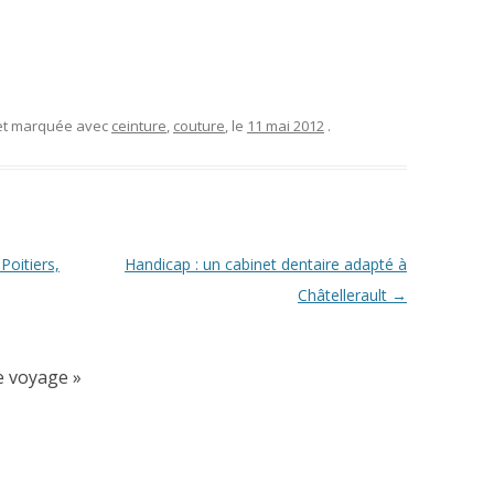
 et marquée avec
ceinture
,
couture
, le
11 mai 2012
.
Poitiers,
Handicap : un cabinet dentaire adapté à
Châtellerault
→
e voyage
»