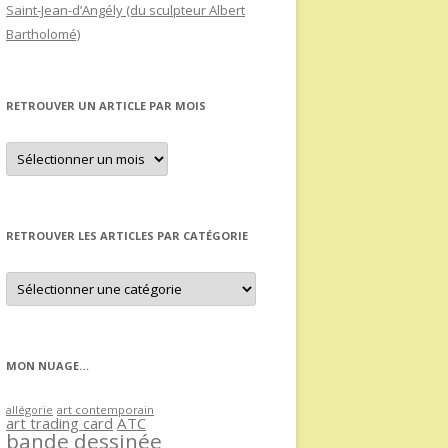
Saint-Jean-d’Angély (du sculpteur Albert
Bartholomé)
RETROUVER UN ARTICLE PAR MOIS
Retrouver
un
article
par
mois
RETROUVER LES ARTICLES PAR CATÉGORIE
Retrouver
les
articles
par
catégorie
MON NUAGE…
allégorie
art contemporain
art trading card
ATC
bande dessinée