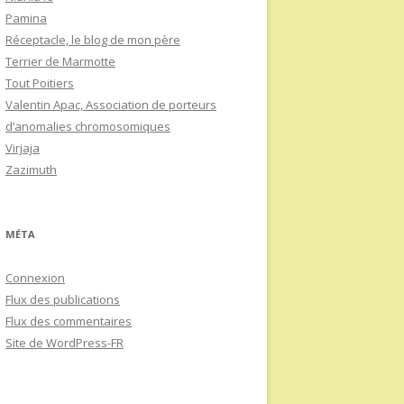
Pamina
Réceptacle, le blog de mon père
Terrier de Marmotte
Tout Poitiers
Valentin Apac, Association de porteurs
d’anomalies chromosomiques
Virjaja
Zazimuth
MÉTA
Connexion
Flux des publications
Flux des commentaires
Site de WordPress-FR