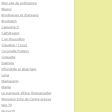
Mon site de préhistoire
Bluesy
Brodineries et charivaris
Brodstitch
Capucine O
Cathdragon
C en Roussillon
Claudine / Coco2
Coccinelle Poitiers
Criquette
Dalinele
Effondrille et abat-faim
Luna
Mamazerty
Marlie
Le marquoir d’Elise (Emmanuelle)
Monsieur Echo de Centre presse
Nini 79
Niunia18