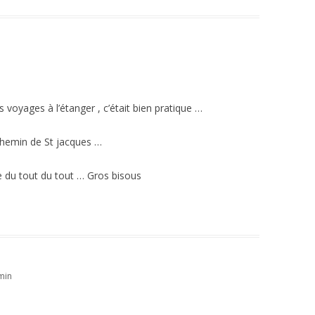
os voyages à l’étanger , c’était bien pratique …
chemin de St jacques …
 du tout du tout … Gros bisous
min