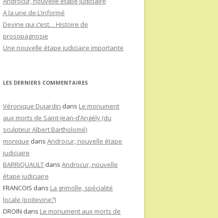
Androcur, nouvelle étape judiciaire
A la une de L’informé
Devine qui c’est… Histoire de
prosopagnosie
Une nouvelle étape judiciaire importante
LES DERNIERS COMMENTAIRES
Véronique Dujardin
dans
Le monument
aux morts de Saint-Jean-d’Angély (du
sculpteur Albert Bartholomé)
monique
dans
Androcur, nouvelle étape
judiciaire
BARRIQUAULT
dans
Androcur, nouvelle
étape judiciaire
FRANCOIS
dans
La grimolle, spécialité
locale (poitevine?)
DROIN
dans
Le monument aux morts de