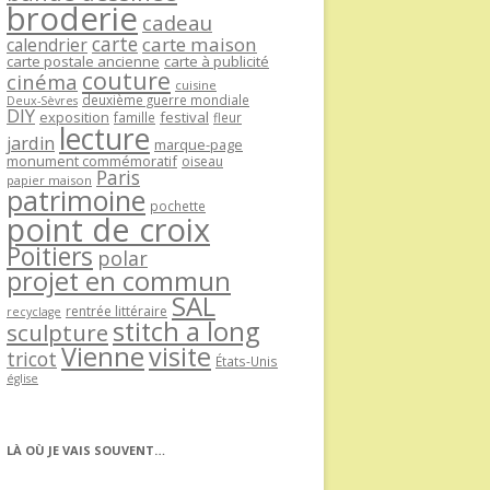
broderie
cadeau
carte
carte maison
calendrier
carte postale ancienne
carte à publicité
couture
cinéma
cuisine
deuxième guerre mondiale
Deux-Sèvres
DIY
exposition
festival
famille
fleur
lecture
jardin
marque-page
monument commémoratif
oiseau
Paris
papier maison
patrimoine
pochette
point de croix
Poitiers
polar
projet en commun
SAL
rentrée littéraire
recyclage
stitch a long
sculpture
Vienne
visite
tricot
États-Unis
église
LÀ OÙ JE VAIS SOUVENT…