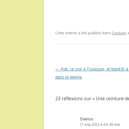
Cette entrée a été publiée dans
Couture
,
Navigation
←
Pub: ce soir à Toulouse, et bientôt à 
des
dans la Vienne
articles
23 réflexions sur «
Une ceinture d
Dianou
11 mai 2012 à 6 h 35 min