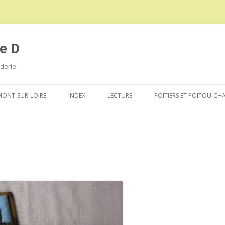
e D
roderie…
Aller
au
ONT-SUR-LOIRE
INDEX
LECTURE
POITIERS ET POITOU-CH
contenu