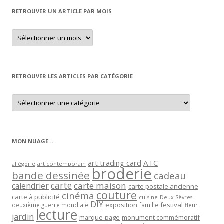
RETROUVER UN ARTICLE PAR MOIS
Retrouver
un
article
par
mois
RETROUVER LES ARTICLES PAR CATÉGORIE
Retrouver
les
articles
par
catégorie
MON NUAGE…
art trading card
ATC
allégorie
art contemporain
broderie
bande dessinée
cadeau
carte
carte maison
calendrier
carte postale ancienne
couture
cinéma
carte à publicité
cuisine
Deux-Sèvres
DIY
exposition
festival
famille
deuxième guerre mondiale
fleur
lecture
jardin
marque-page
monument commémoratif