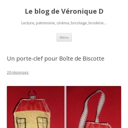
Le blog de Véronique D
Lecture, patrimoine, cinéma, bricolage, broderie…
Aller
Menu
au
contenu
Un porte-clef pour Boîte de Biscotte
20 réponses