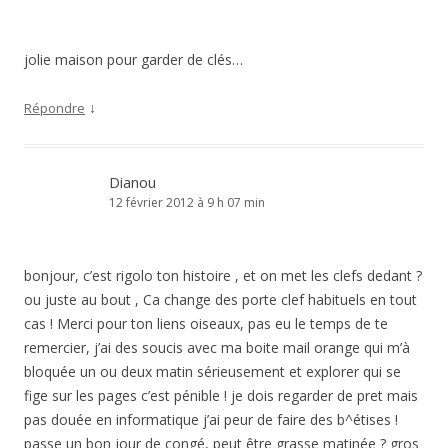
jolie maison pour garder de clés…
↓
Répondre
Dianou
12 février 2012 à 9 h 07 min
bonjour, c’est rigolo ton histoire , et on met les clefs dedant ?
ou juste au bout , Ca change des porte clef habituels en tout
cas ! Merci pour ton liens oiseaux, pas eu le temps de te
remercier, j’ai des soucis avec ma boite mail orange qui m’à
bloquée un ou deux matin sérieusement et explorer qui se
fige sur les pages c’est pénible ! je dois regarder de pret mais
pas douée en informatique j’ai peur de faire des b^étises !
passe un bon jour de congé, peut être grasse matinée ? gros