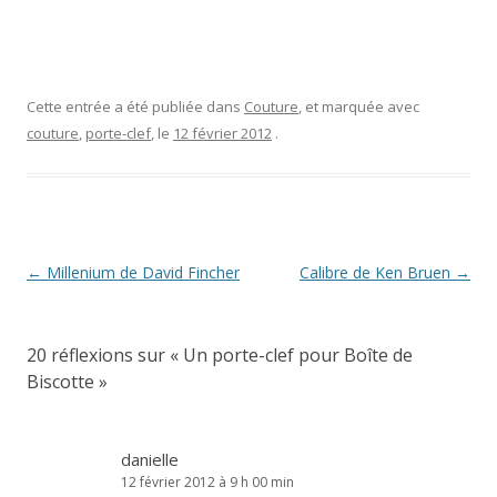
Cette entrée a été publiée dans
Couture
, et marquée avec
couture
,
porte-clef
, le
12 février 2012
.
Navigation
←
Millenium de David Fincher
Calibre de Ken Bruen
→
des
articles
20 réflexions sur «
Un porte-clef pour Boîte de
Biscotte
»
danielle
12 février 2012 à 9 h 00 min