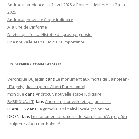
Androcur, audience du 7 avril 2025 à Poitiers, délibéré du 2 juin
2025
Androcur, nouvelle étape judiciaire
A la une de L’informé
Devine qui c’est… Histoire de prosopagnosie
Une nouvelle étape judiciaire importante
LES DERNIERS COMMENTAIRES
Véronique Dujardin
dans
Le monument aux morts de Saint-Jean-
d’Angély (du sculpteur Albert Bartholomé)
monique
dans
Androcur, nouvelle étape judiciaire
BARRIQUAULT
dans
Androcur, nouvelle étape judiciaire
FRANCOIS
dans
La grimolle, spécialité locale (poitevine?)
DROIN
dans
Le monument aux morts de Saint-Jean-d’Angély (du
sculpteur Albert Bartholomé)