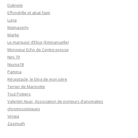
Dalinele
Effondrille et abat-faim
Luna
Mamazerty
Marlie
Le marquoir d’Elise (Emmanuelle)
Monsieur Echo de Centre presse
Nini 79
Niunia18
Pamina
Réceptacle, le blog de mon père
Terrier de Marmotte
Tout Poitiers
Valentin Apac, Association de porteurs d’anomalies
chromosomiques
Virjaja
Zazimuth