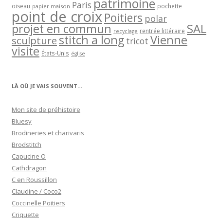
patrimoine
Paris
oiseau
papier maison
pochette
point de croix
Poitiers
polar
projet en commun
SAL
rentrée littéraire
recyclage
stitch a long
Vienne
sculpture
tricot
visite
États-Unis
église
LÀ OÙ JE VAIS SOUVENT…
Mon site de préhistoire
Bluesy
Brodineries et charivaris
Brodstitch
Capucine O
Cathdragon
C en Roussillon
Claudine / Coco2
Coccinelle Poitiers
Criquette